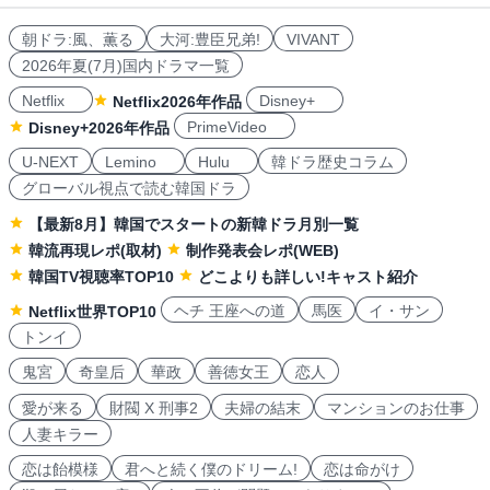
朝ドラ:風、薫る
大河:豊臣兄弟!
VIVANT
2026年夏(7月)国内ドラマ一覧
Netflix
Disney+
Netflix2026年作品
PrimeVideo
Disney+2026年作品
U-NEXT
Lemino
Hulu
韓ドラ歴史コラム
グローバル視点で読む韓国ドラ
【最新8月】韓国でスタートの新韓ドラ月別一覧
韓流再現レポ(取材)
制作発表会レポ(WEB)
韓国TV視聴率TOP10
どこよりも詳しい!キャスト紹介
ヘチ 王座への道
馬医
イ・サン
Netflix世界TOP10
トンイ
鬼宮
奇皇后
華政
善徳女王
恋人
愛が来る
財閥 X 刑事2
夫婦の結末
マンションのお仕事
人妻キラー
恋は飴模様
君へと続く僕のドリーム!
恋は命がけ