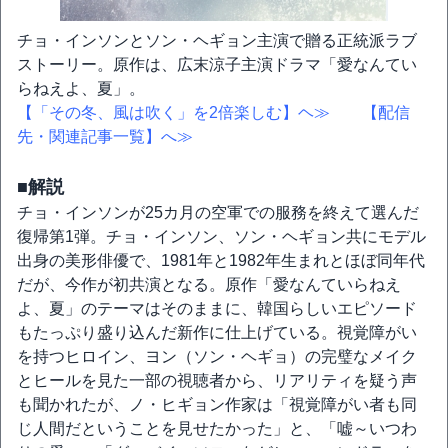
チョ・インソンとソン・ヘギョン主演で贈る正統派ラブ
ストーリー。原作は、広末涼子主演ドラマ「愛なんてい
らねえよ、夏」。
【「その冬、風は吹く」を2倍楽しむ】ヘ≫
【配信
先・関連記事一覧】へ≫
■解説
チョ・インソンが25カ月の空軍での服務を終えて選んだ
復帰第1弾。チョ・インソン、ソン・ヘギョン共にモデル
出身の美形俳優で、1981年と1982年生まれとほぼ同年代
だが、今作が初共演となる。原作「愛なんていらねえ
よ、夏」のテーマはそのままに、韓国らしいエピソード
もたっぷり盛り込んだ新作に仕上げている。視覚障がい
を持つヒロイン、ヨン（ソン・ヘギョ）の完璧なメイク
とヒールを見た一部の視聴者から、リアリティを疑う声
も聞かれたが、ノ・ヒギョン作家は「視覚障がい者も同
じ人間だということを見せたかった」と、「嘘～いつわ