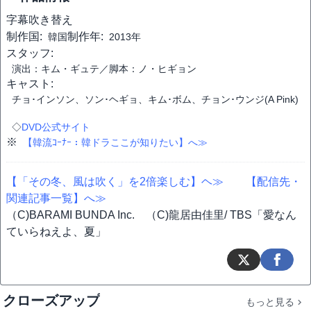
字幕
吹き替え
制作国:
制作年:
韓国
2013年
スタッフ:
演出：キム・ギュテ／脚本：ノ・ヒギョン
キャスト:
チョ･インソン、ソン･ヘギョ、キム･ボム、チョン･ウンジ(A Pink)
◇
DVD公式サイト
※
【韓流ｺｰﾅｰ：韓ドラここが知りたい】へ≫
【「その冬、風は吹く」を2倍楽しむ】ヘ≫
【配信先・
関連記事一覧】へ≫
（C)BARAMI BUNDA Inc. （C)龍居由佳里/ TBS「愛なん
ていらねえよ、夏」
クローズアップ
もっと見る