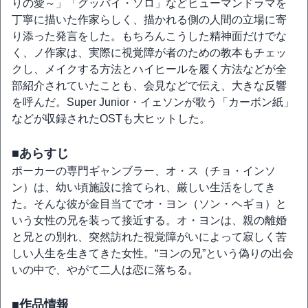
りの愛～」「グッバイ・ソロ」などヒューマンドラマを
丁寧に描いた作家らしく、描かれる側の人間の立場に寄
り添った発言をした。もちろんこうした精神面だけでな
く、ノ作家は、実際に視覚障が者のための教本もチェッ
クし、メイクする方法とハイヒールを履く方法などが全
部紹介されていたことも、会見などで伝え、大きな反響
を呼んだ。Super Junior・イェソンが歌う「カーボン紙」
などが収録されたOSTも大ヒットした。
■あらすじ
ポーカーの専門ギャンブラー、オ・ス（チョ・インソ
ン）は、幼い頃施設に捨てられ、厳しい生活をしてき
た。そんな彼が金目当てでオ・ヨン（ソン・ヘギョ）と
いう女性の兄を装って接近する。オ・ヨンは、親の離婚
と兄との別れ、突然訪れた視覚障がいによって寂しく苦
しい人生を生きてきた女性。“ヨンの兄”という偽りの出会
いの中で、やがて二人は恋に落ちる。
■作品情報