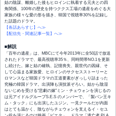
姑の陰謀、離婚した後もヒロインに執着する元夫との四
角関係、100年の歴史を持つククス工場の遺産をめぐる大
家族の様々な愛の形を描き、韓国で視聴率30%を記録し
た話題のドラマ。
【各話あらすじ】へ≫
【配信先・関連記事一覧】へ≫
■解説
「百年の遺産」は、MBCにて今年2013年に全50話で放送
されたドラマで、最高視聴率35％、同時間帯NO.1を更新
し続けた。嫁と姑の確執、記憶喪失、親世代の因縁、そ
して心温まる家族愛、ヒロインのサクセスストーリーと
ロマンスなど韓国ドラマの王道要素がぎっしり詰まった
究極の韓国ドラマ。出演陣も演技派ぞろい。姑から陰湿
ないじめを受ける“悲劇の嫁”ミン・チェウォンを演じるの
は元アイドルグループS.E.S のメンバーで、「製パン王キ
ム・タック」にも出演したユジン。一見クールだが内面
はとても温かく、陰ながらチェウォンを支えるイ・セユ
ン役を演じるのは映画「ピエタ」、ドラマ「逃亡者 PLA