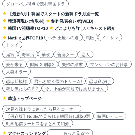
グローバル視点で読む韓国ドラ
【最新8月】韓国でスタートの新韓ドラ月別一覧
韓流再現レポ(取材)
制作発表会レポ(WEB)
韓国TV視聴率TOP10
どこよりも詳しい!キャスト紹介
ヘチ 王座への道
馬医
イ・サン
Netflix世界TOP10
トンイ
鬼宮
奇皇后
華政
善徳女王
恋人
愛が来る
財閥 X 刑事2
夫婦の結末
マンションのお仕事
人妻キラー
恋は飴模様
君へと続く僕のドリーム!
恋は命がけ
殺し屋たちの店2
今、不倫が問題ではありません
華流トップページ
次見る韓ドラに迷ったら見るコーナー
【保存版】Netflixで見られる韓国時代劇20選
映画レビュー
動画配信サービスをまとめて紹介
もっと見る>>
アクセスランキング