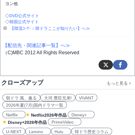
ヨン他
◇
DVD公式サイト
◇
韓国公式サイト
※
【韓流ｺｰﾅｰ：韓ドラここが知りたい】へ≫
【配信先・関連記事一覧】へ≫
（C)MBC 2012 All Rights Reserved
クローズアップ
もっと見る
朝ドラ:風、薫る
大河:豊臣兄弟!
VIVANT
2026年夏(7月)国内ドラマ一覧
Netflix
Disney+
Netflix2026年作品
PrimeVideo
Disney+2026年作品
U-NEXT
Lemino
Hulu
韓ドラ歴史コラム