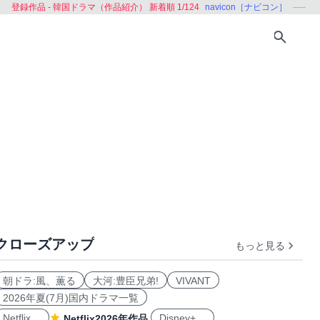
登録作品 - 韓国ドラマ（作品紹介） 新着順 1/124
navicon［ナビコン］
クローズアップ
もっと見る
ング
学ぶ
朝ドラ:風、薫る
大河:豊臣兄弟!
VIVANT
2026年夏(7月)国内ドラマ一覧
Netflix
Disney+
Netflix2026年作品