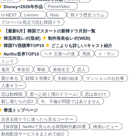
PrimeVideo
Disney+2026年作品
U-NEXT
Lemino
Hulu
韓ドラ歴史コラム
グローバル視点で読む韓国ドラ
【最新8月】韓国でスタートの新韓ドラ月別一覧
韓流再現レポ(取材)
制作発表会レポ(WEB)
韓国TV視聴率TOP10
どこよりも詳しい!キャスト紹介
ヘチ 王座への道
馬医
イ・サン
Netflix世界TOP10
トンイ
鬼宮
奇皇后
華政
善徳女王
恋人
愛が来る
財閥 X 刑事2
夫婦の結末
マンションのお仕事
人妻キラー
恋は飴模様
君へと続く僕のドリーム!
恋は命がけ
殺し屋たちの店2
今、不倫が問題ではありません
華流トップページ
次見る韓ドラに迷ったら見るコーナー
【保存版】Netflixで見られる韓国時代劇20選
映画レビュー
動画配信サービスをまとめて紹介