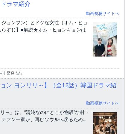
国ドラマ紹介
動画視聴サイトへ
・ジョンフン）とドジな女性（オム・ヒョ
あらすじ】■解説★オム・ヒョンギョンは
우리 좋은 날」
ョン ヨンリリ～】（全12話）韓国ドラマ紹
動画視聴サイトへ
リリ～」は、“清純なのにどこか物騒”な村・
フン一家が、再びソウルへ戻るため...