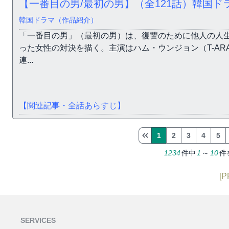
【一番目の男/最初の男】（全121話）韓国ド
韓国ドラマ（作品紹介）
「一番目の男」（最初の男）は、復讐のために他人の人
った女性の対決を描く。主演はハム・ウンジョン（T-AR
連...
【関連記事・全話あらすじ】
1
2
3
4
5
1234
件中
1
～
10
件
[P
SERVICES