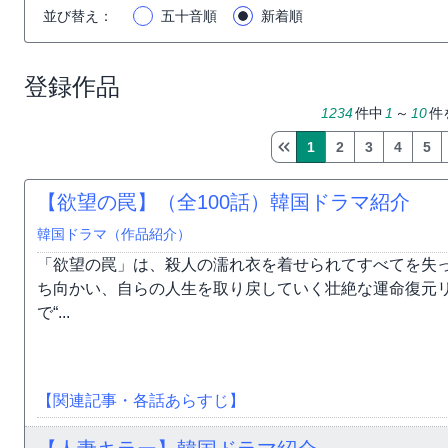
並び替え
：
五十音順
新着順
登録作品
1234
件中
1
～
10
件
1
2
3
4
5
【欲望の罠】（全100話）韓国ドラマ紹介
韓国ドラマ（作品紹介）
「欲望の罠」は、殺人の濡れ衣を着せられてすべてを失
ち向かい、自らの人生を取り戻していく壮絶な運命復元
で“...
【関連記事・各話あらすじ】