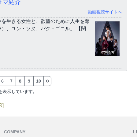
ラマ紹介
動画視聴サイトへ
生を生きる女性と、欲望のために人生を奪
A）、ユン・ソヌ、パク・ゴニル。 【関
6
7
8
9
10
を表示しています。
R]
COMPANY
L