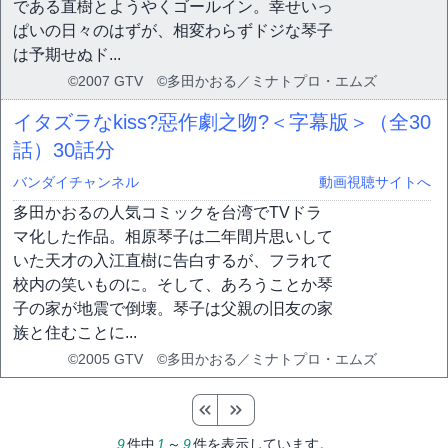
である直樹とようやくゴールイン。幸せいっ
ぱいの日々のはずが、相変わらずドジな琴子
は予期せぬド...
©2007 GTV ©多田かおる／ミナトプロ・エムズ
イタズラなkiss?惡作劇之吻?＜字幕版＞（全30
話）
30話分
バンダイチャンネル
動画視聴サイトへ
多田かおるの人気コミックを台湾でTVドラ
マ化した作品。相原琴子は二年間片思いして
いた天才の入江直樹に告白するが、フラれて
校内の笑いものに。そして、あろうことか琴
子の家が地震で倒壊。琴子は父親の旧友の家
族と住むことに...
©2005 GTV ©多田かおる／ミナトプロ・エムズ
9
件中
1
～
9
件を表示しています。