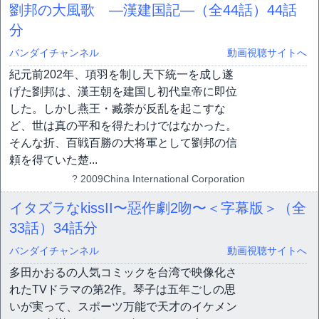
劉邦の大風歌 ―漢建国記―（全44話）
44話
分
バンダイチャンネル
動画視聴サイトへ
紀元前202年、項羽を制し天下統一を成し遂
げた劉邦は、漢王朝を建国し初代皇帝に即位
した。しかし燕王・臧荼が反乱を起こすな
ど、世は真の平和を得たわけではなかった。
そんな折、百戦百勝の大将軍として劉邦の信
頼を得ていた楚...
? 2009China International Corporation
イタズラなkissII〜惡作劇2吻〜＜字幕版＞（全
33話）
34話分
バンダイチャンネル
動画視聴サイトへ
多田かおるの人気コミックを台湾で映像化さ
れたTVドラマの第2作。琴子は五年ごしの思
いが実って、スポーツ万能で天才のイケメン