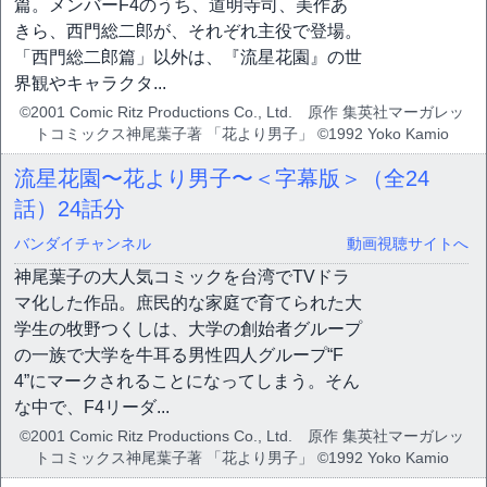
篇。メンバーF4のうち、道明寺司、美作あ
きら、西門総二郎が、それぞれ主役で登場。
「西門総二郎篇」以外は、『流星花園』の世
界観やキャラクタ...
©2001 Comic Ritz Productions Co., Ltd. 原作 集英社マーガレッ
トコミックス神尾葉子著 「花より男子」 ©1992 Yoko Kamio
流星花園〜花より男子〜＜字幕版＞（全24
話）
24話分
バンダイチャンネル
動画視聴サイトへ
神尾葉子の大人気コミックを台湾でTVドラ
マ化した作品。庶民的な家庭で育てられた大
学生の牧野つくしは、大学の創始者グループ
の一族で大学を牛耳る男性四人グループ“F
4”にマークされることになってしまう。そん
な中で、F4リーダ...
©2001 Comic Ritz Productions Co., Ltd. 原作 集英社マーガレッ
トコミックス神尾葉子著 「花より男子」 ©1992 Yoko Kamio