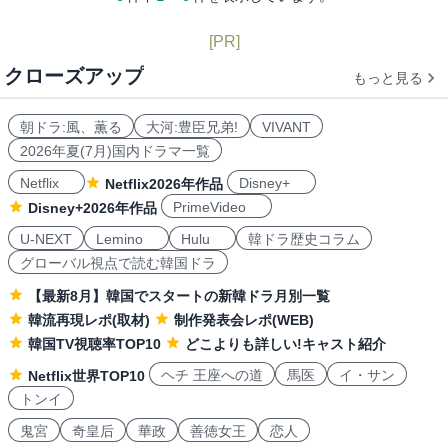
[PR]
クローズアップ
もっと見る
朝ドラ:風、薫る
大河:豊臣兄弟!
VIVANT
2026年夏(7月)国内ドラマ一覧
Netflix
Disney+
Netflix2026年作品
PrimeVideo
Disney+2026年作品
U-NEXT
Lemino
Hulu
韓ドラ歴史コラム
グローバル視点で読む韓国ドラ
【最新8月】韓国でスタートの新韓ドラ月別一覧
韓流再現レポ(取材)
制作発表会レポ(WEB)
韓国TV視聴率TOP10
どこよりも詳しい!キャスト紹介
ヘチ 王座への道
馬医
イ・サン
Netflix世界TOP10
トンイ
鬼宮
奇皇后
華政
善徳女王
恋人