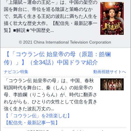
「上陽賦～運命の王妃～」は、中国の架空の
国を舞台に、帝位を巡る陰謀と策略のなか
で、気高く生きる王妃の波乱に満ちた人生を
描く壮大な歴史大作。【配信先・最新記事一
覧】■解説★“中国歴史...
© 2021 China International Television Corporation
【「コウラン伝 始皇帝の母（原題：皓镧
传）」】（全34話）中国ドラマ紹介
ナビコン特集
動画視聴サイトへ
「コウラン伝 始皇帝の母」は、中国、春秋
戦国時代を舞台に、秦（しん）の始皇帝の
母、李皓鑭（りこうらん）が、時代に翻弄さ
れながらも、ひとりの女性として信念を貫き
強く生きた波乱万丈の...
【「コウラン伝」を2倍楽しむ】
【配信先・最新記事一覧】