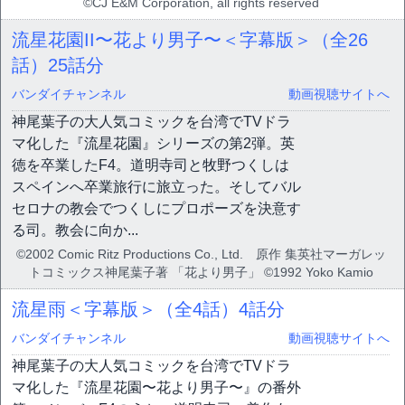
©CJ E&M Corporation, all rights reserved
流星花園II〜花より男子〜＜字幕版＞（全26
話）
25話分
バンダイチャンネル
動画視聴サイトへ
神尾葉子の大人気コミックを台湾でTVドラ
マ化した『流星花園』シリーズの第2弾。英
徳を卒業したF4。道明寺司と牧野つくしは
スペインへ卒業旅行に旅立った。そしてバル
セロナの教会でつくしにプロポーズを決意す
る司。教会に向か...
©2002 Comic Ritz Productions Co., Ltd. 原作 集英社マーガレッ
トコミックス神尾葉子著 「花より男子」 ©1992 Yoko Kamio
流星雨＜字幕版＞（全4話）
4話分
バンダイチャンネル
動画視聴サイトへ
神尾葉子の大人気コミックを台湾でTVドラ
マ化した『流星花園〜花より男子〜』の番外