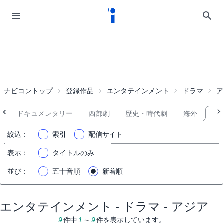
ナビコントップ
登録作品
エンタテインメント
ドラマ
ア
ツ
ドキュメンタリー
西部劇
歴史・時代劇
海外
ア
絞込
：
索引
配信サイト
表示
：
タイトルのみ
並び
：
五十音順
新着順
エンタテインメント - ドラマ - アジア
9
件中
1
～
9
件を表示しています。