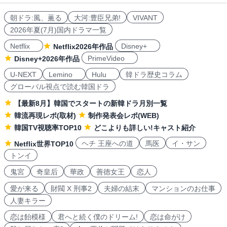
朝ドラ:風、薫る
大河:豊臣兄弟!
VIVANT
2026年夏(7月)国内ドラマ一覧
Netflix
Disney+
Netflix2026年作品
PrimeVideo
Disney+2026年作品
U-NEXT
Lemino
Hulu
韓ドラ歴史コラム
グローバル視点で読む韓国ドラ
【最新8月】韓国でスタートの新韓ドラ月別一覧
韓流再現レポ(取材)
制作発表会レポ(WEB)
韓国TV視聴率TOP10
どこよりも詳しい!キャスト紹介
ヘチ 王座への道
馬医
イ・サン
Netflix世界TOP10
トンイ
鬼宮
奇皇后
華政
善徳女王
恋人
愛が来る
財閥 X 刑事2
夫婦の結末
マンションのお仕事
人妻キラー
恋は飴模様
君へと続く僕のドリーム!
恋は命がけ