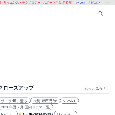
- サイエンス・テクノロジー - スポーツ用品 新着順
navicon［ナビコン］
クローズアップ
もっと見る
品
朝ドラ:風、薫る
大河:豊臣兄弟!
VIVANT
2026年夏(7月)国内ドラマ一覧
Netflix
Disney+
Netflix2026年作品