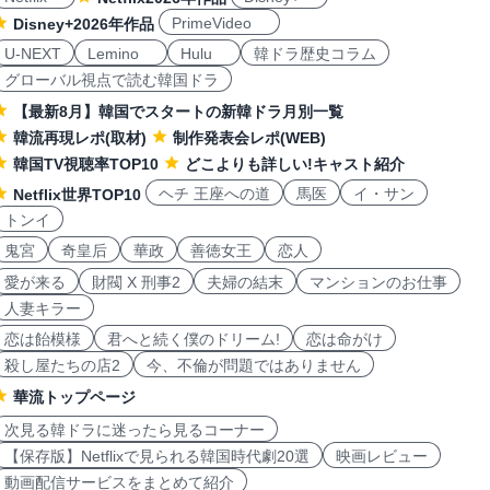
PrimeVideo
Disney+2026年作品
U-NEXT
Lemino
Hulu
韓ドラ歴史コラム
グローバル視点で読む韓国ドラ
【最新8月】韓国でスタートの新韓ドラ月別一覧
韓流再現レポ(取材)
制作発表会レポ(WEB)
韓国TV視聴率TOP10
どこよりも詳しい!キャスト紹介
ヘチ 王座への道
馬医
イ・サン
Netflix世界TOP10
トンイ
鬼宮
奇皇后
華政
善徳女王
恋人
愛が来る
財閥 X 刑事2
夫婦の結末
マンションのお仕事
人妻キラー
恋は飴模様
君へと続く僕のドリーム!
恋は命がけ
殺し屋たちの店2
今、不倫が問題ではありません
華流トップページ
次見る韓ドラに迷ったら見るコーナー
【保存版】Netflixで見られる韓国時代劇20選
映画レビュー
動画配信サービスをまとめて紹介