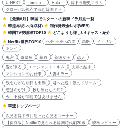
U-NEXT
Lemino
Hulu
韓ドラ歴史コラム
グローバル視点で読む韓国ドラ
【最新8月】韓国でスタートの新韓ドラ月別一覧
韓流再現レポ(取材)
制作発表会レポ(WEB)
韓国TV視聴率TOP10
どこよりも詳しい!キャスト紹介
ヘチ 王座への道
馬医
イ・サン
Netflix世界TOP10
トンイ
鬼宮
奇皇后
華政
善徳女王
恋人
愛が来る
エージェント・キム
夫婦の結末
マンションのお仕事
人妻キラー
残念ながら明日も出勤
君へと続く僕のドリーム!
恋は命がけ
殺し屋たちの店2
今、不倫が問題ではありません
華流トップページ
次見る韓ドラに迷ったら見るコーナー
【保存版】Netflixで見られる韓国時代劇20選
映画レビュー