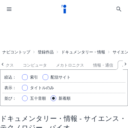
ナビコントップ
登録作品
ドキュメンタリー・情報
サイエ
ロニクス
コンピュータ
メカトロニクス
情報・通信
バ
絞込
：
索引
配信サイト
表示
：
タイトルのみ
並び
：
五十音順
新着順
ドキュメンタリー・情報 - サイエンス・
テクノロジー - バイオ