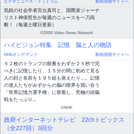
ビデオニュース・ドットコム
動画視聴サイトへ
気鋭の社会学者宮台真司と、国際派ジャーナ
リスト神保哲生が毎週のニュースを一刀両
断！（毎週土曜日更新）
©2008 Video News Network
ハイビジョン特集 記憶 脳と人の物語
NHKオンデマンド
動画視聴サイトへ
５２枚のトランプの順番をわずか２５秒で完
ぺきに記憶したり、１５分の間に初めて見る
人の顔と名前を１９５組も覚えたり…。記憶
の達人たちがみずからの脳の限界を競い合う
「世界記憶力選手権」に密着し、究極の頭脳
戦をたっぷり...
©NHK
政府インターネットテレビ 22chトピックス
（全227回）
3回分