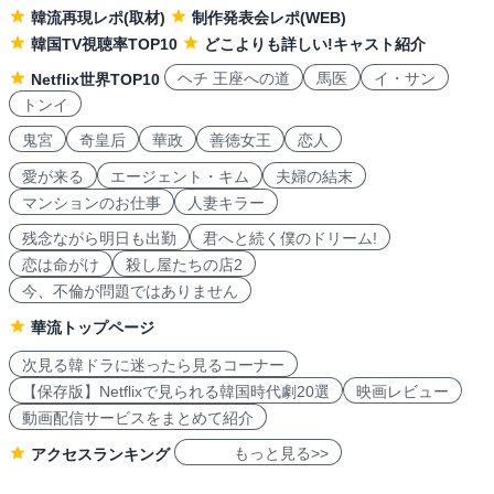
韓流再現レポ(取材)
制作発表会レポ(WEB)
韓国TV視聴率TOP10
どこよりも詳しい!キャスト紹介
ヘチ 王座への道
馬医
イ・サン
Netflix世界TOP10
トンイ
鬼宮
奇皇后
華政
善徳女王
恋人
愛が来る
エージェント・キム
夫婦の結末
マンションのお仕事
人妻キラー
残念ながら明日も出勤
君へと続く僕のドリーム!
恋は命がけ
殺し屋たちの店2
今、不倫が問題ではありません
華流トップページ
次見る韓ドラに迷ったら見るコーナー
【保存版】Netflixで見られる韓国時代劇20選
映画レビュー
動画配信サービスをまとめて紹介
もっと見る>>
アクセスランキング