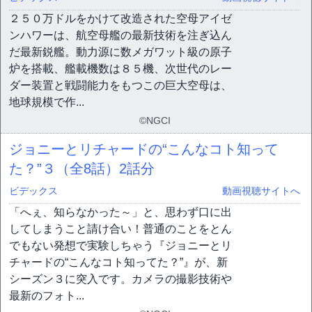
２５０万ドルをかけて改造された空母アイゼ
ンハワーは、航空母艦の最新技術を注ぎ込ん
だ最新鋭艦。動力源に数メガワット級の原子
炉を搭載、艦載機数は８５機、次世代のレー
ダー装置と戦闘能力をもつこの巨大空母は、
地球規模で作...
©NGCI
ジョニーとリチャードの“こんなコト知って
た？”３（全8話）
2話分
ビデックス
動画視聴サイトへ
「へぇ、知らなかった～」と、思わず口に出
してしまうこと請け合い！普通のことをとん
でもない発想で実験しちゃう『ジョニーとリ
チャードの“こんなコト知ってた？”』が、新
シーズン３に突入です。カメラの撮影技術や
最新のフォト...