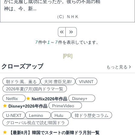
かに克服し成功に至ったか。彼らの不屈の精
神は、今、新...
（C）ＮＨＫ
7
件中
1
～
7
件を表示しています。
[PR]
クローズアップ
もっと見る
朝ドラ:風、薫る
大河:豊臣兄弟!
VIVANT
2026年夏(7月)国内ドラマ一覧
Netflix
Disney+
Netflix2026年作品
PrimeVideo
Disney+2026年作品
U-NEXT
Lemino
Hulu
韓ドラ歴史コラム
グローバル視点で読む韓国ドラ
【最新8月】韓国でスタートの新韓ドラ月別一覧