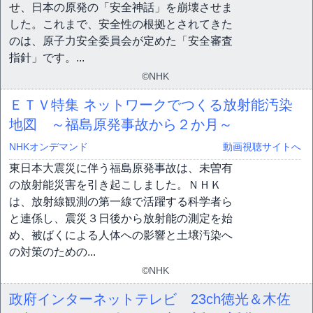
せ、日本の原発の「安全神話」を崩壊させま
した。これまで、安全性の根拠とされてきた
のは、原子力安全委員会が定めた「安全審査
指針」です。...
©NHK
ＥＴＶ特集 ネットワークでつくる放射能汚染
地図 ～福島原発事故から２か月～
NHKオンデマンド
動画視聴サイトへ
東日本大震災に伴う福島原発事故は、未曽有
の放射能災害を引き起こしました。ＮＨＫ
は、放射線観測の第一線で活躍する科学者ら
と連係し、震災３日後から放射能の測定を始
め、被ばくによる人体への影響と土壌汚染へ
の対策のための...
©NHK
政府インターネットテレビ 23ch徳光＆木佐