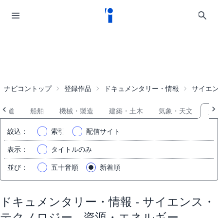
ナビコントップ
登録作品
ドキュメンタリー・情報
サイエ
鉄道
船舶
機械・製造
建築・土木
気象・天文
資
絞込
：
索引
配信サイト
表示
：
タイトルのみ
並び
：
五十音順
新着順
ドキュメンタリー・情報 - サイエンス・
テクノロジー - 資源・エネルギー