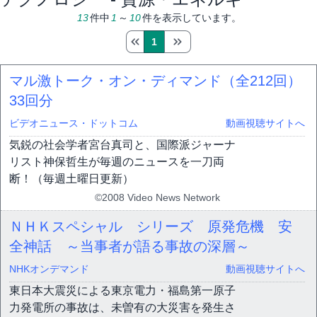
13
件中
1
～
10
件を表示しています。
1
マル激トーク・オン・ディマンド（全212回）
33回分
ビデオニュース・ドットコム
動画視聴サイトへ
気鋭の社会学者宮台真司と、国際派ジャーナ
リスト神保哲生が毎週のニュースを一刀両
断！（毎週土曜日更新）
©2008 Video News Network
ＮＨＫスペシャル シリーズ 原発危機 安
全神話 ～当事者が語る事故の深層～
NHKオンデマンド
動画視聴サイトへ
東日本大震災による東京電力・福島第一原子
力発電所の事故は、未曽有の大災害を発生さ