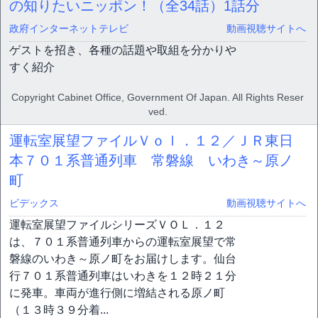
の知りたいニッポン！（全34話）
1話分
政府インターネットテレビ
動画視聴サイトへ
ゲストを招き、各種の話題や取組を分かりや
すく紹介
Copyright Cabinet Office, Government Of Japan. All Rights Reser
ved.
運転室展望ファイルＶｏｌ．１２／ＪＲ東日
本７０１系普通列車 常磐線 いわき～原ノ
町
ビデックス
動画視聴サイトへ
運転室展望ファイルシリーズＶＯＬ．１２
は、７０１系普通列車からの運転室展望で常
磐線のいわき～原ノ町をお届けします。仙台
行７０１系普通列車はいわきを１２時２１分
に発車。車両が進行側に増結される原ノ町
（１３時３９分着...