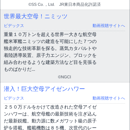
©SS Co.，Ltd. JR東日本商品化許諾済
世界最大空母！ニミッツ
ビデックス
動画視聴サイトへ
重量１０万トンを超える世界一大きな航空母
艦米軍艦ニミッツの建造を可能にした７つの
独走的な技術革新を探る。蒸気カタパルトや
着陸誘導装置、原子力エンジン、ブロックを
組み合わせるような建築方法など目を見張る
ものばかりだ...
©NGCI
潜入！巨大空母アイゼンハワー
ビデックス
動画視聴サイトへ
２５０万ドルをかけて改造された空母アイゼ
ンハワーは、航空母艦の最新技術を注ぎ込ん
だ最新鋭艦。動力源に数メガワット級の原子
炉を搭載、艦載機数は８５機、次世代のレー