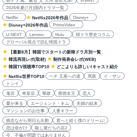
朝ドラ:風、薫る
大河:豊臣兄弟!
VIVANT
2026年夏(7月)国内ドラマ一覧
Netflix
Disney+
Netflix2026年作品
PrimeVideo
Disney+2026年作品
U-NEXT
Lemino
Hulu
韓ドラ歴史コラム
グローバル視点で読む韓国ドラ
【最新8月】韓国でスタートの新韓ドラ月別一覧
韓流再現レポ(取材)
制作発表会レポ(WEB)
韓国TV視聴率TOP10
どこよりも詳しい!キャスト紹介
ヘチ 王座への道
馬医
イ・サン
Netflix世界TOP10
トンイ
鬼宮
奇皇后
華政
善徳女王
恋人
愛が来る
エージェント・キム
夫婦の結末
マンションのお仕事
人妻キラー
残念ながら明日も出勤
君へと続く僕のドリーム!
恋は命がけ
殺し屋たちの店2
今、不倫が問題ではありません