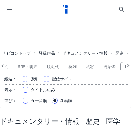
ナビコントップ
登録作品
ドキュメンタリー・情報
歴史
時代
幕末・明治
現近代
英雄
武将
統治者
医
絞込
：
索引
配信サイト
表示
：
タイトルのみ
並び
：
五十音順
新着順
ドキュメンタリー・情報 - 歴史 - 医学