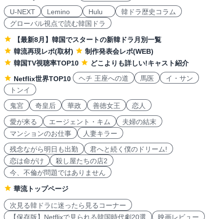
U-NEXT
Lemino
Hulu
韓ドラ歴史コラム
グローバル視点で読む韓国ドラ
【最新8月】韓国でスタートの新韓ドラ月別一覧
韓流再現レポ(取材)
制作発表会レポ(WEB)
韓国TV視聴率TOP10
どこよりも詳しい!キャスト紹介
ヘチ 王座への道
馬医
イ・サン
Netflix世界TOP10
トンイ
鬼宮
奇皇后
華政
善徳女王
恋人
愛が来る
エージェント・キム
夫婦の結末
マンションのお仕事
人妻キラー
残念ながら明日も出勤
君へと続く僕のドリーム!
恋は命がけ
殺し屋たちの店2
今、不倫が問題ではありません
華流トップページ
次見る韓ドラに迷ったら見るコーナー
【保存版】Netflixで見られる韓国時代劇20選
映画レビュー