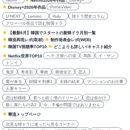
Netflix
Disney+
Netflix2026年作品
PrimeVideo
Disney+2026年作品
U-NEXT
Lemino
Hulu
韓ドラ歴史コラム
グローバル視点で読む韓国ドラ
【最新8月】韓国でスタートの新韓ドラ月別一覧
韓流再現レポ(取材)
制作発表会レポ(WEB)
韓国TV視聴率TOP10
どこよりも詳しい!キャスト紹介
ヘチ 王座への道
馬医
イ・サン
Netflix世界TOP10
トンイ
鬼宮
奇皇后
華政
善徳女王
恋人
愛が来る
財閥 X 刑事2
夫婦の結末
マンションのお仕事
人妻キラー
恋は飴模様
君へと続く僕のドリーム!
恋は命がけ
殺し屋たちの店2
今、不倫が問題ではありません
華流トップページ
次見る韓ドラに迷ったら見るコーナー