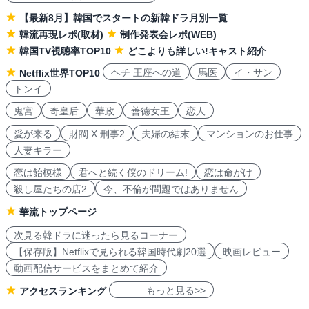
【最新8月】韓国でスタートの新韓ドラ月別一覧
韓流再現レポ(取材)
制作発表会レポ(WEB)
韓国TV視聴率TOP10
どこよりも詳しい!キャスト紹介
ヘチ 王座への道
馬医
イ・サン
Netflix世界TOP10
トンイ
鬼宮
奇皇后
華政
善徳女王
恋人
愛が来る
財閥 X 刑事2
夫婦の結末
マンションのお仕事
人妻キラー
恋は飴模様
君へと続く僕のドリーム!
恋は命がけ
殺し屋たちの店2
今、不倫が問題ではありません
華流トップページ
次見る韓ドラに迷ったら見るコーナー
【保存版】Netflixで見られる韓国時代劇20選
映画レビュー
動画配信サービスをまとめて紹介
もっと見る>>
アクセスランキング