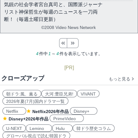
気鋭の社会学者宮台真司と、国際派ジャーナ
リスト神保哲生が毎週のニュースを一刀両
断！（毎週土曜日更新）
©2008 Video News Network
4
件中
1
～
4
件を表示しています。
[PR]
クローズアップ
もっと見る
朝ドラ:風、薫る
大河:豊臣兄弟!
VIVANT
2026年夏(7月)国内ドラマ一覧
Netflix
Disney+
Netflix2026年作品
PrimeVideo
Disney+2026年作品
U-NEXT
Lemino
Hulu
韓ドラ歴史コラム
グローバル視点で読む韓国ドラ