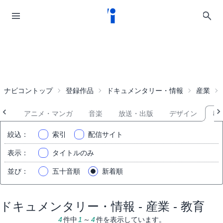
ナビコントップ
登録作品
ドキュメンタリー・情報
産業
ント
アニメ・マンガ
音楽
放送・出版
デザイン
教
絞込
：
索引
配信サイト
表示
：
タイトルのみ
並び
：
五十音順
新着順
ドキュメンタリー・情報 - 産業 - 教育
4
件中
1
～
4
件を表示しています。