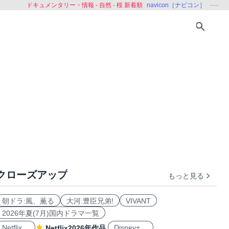
ドキュメンタリー・情報 - 自然 - 桜 新着順
navicon［ナビコン］
クローズアップ
もっと見る
南アメリカ
オセアニア
北極
南極
朝ドラ:風、薫る
大河:豊臣兄弟!
VIVANT
2026年夏(7月)国内ドラマ一覧
Netflix
Disney+
Netflix2026年作品