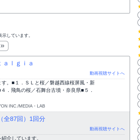
表示しています。
ｔａｌｇｉａ
動画視聴サイトへ
ます。■１．ＳＬと桜／磐越西線桜屏風・新
■４．飛鳥の桜／石舞台古墳・奈良県■５．
ON INC./MEDIA・LAB
（全87回）
1回分
動画視聴サイトへ
を紹介しています。