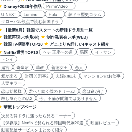
PrimeVideo
Disney+2026年作品
U-NEXT
Lemino
Hulu
韓ドラ歴史コラム
グローバル視点で読む韓国ドラ
【最新8月】韓国でスタートの新韓ドラ月別一覧
韓流再現レポ(取材)
制作発表会レポ(WEB)
韓国TV視聴率TOP10
どこよりも詳しい!キャスト紹介
ヘチ 王座への道
馬医
イ・サン
Netflix世界TOP10
トンイ
鬼宮
奇皇后
華政
善徳女王
恋人
愛が来る
財閥 X 刑事2
夫婦の結末
マンションのお仕事
人妻キラー
恋は飴模様
君へと続く僕のドリーム!
恋は命がけ
殺し屋たちの店2
今、不倫が問題ではありません
華流トップページ
次見る韓ドラに迷ったら見るコーナー
【保存版】Netflixで見られる韓国時代劇20選
映画レビュー
動画配信サービスをまとめて紹介