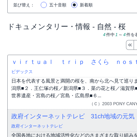
並び替え
：
五十音順
新着順
ドキュメンタリー・情報 - 自然 - 桜
4
件中
1
～
4
件を
ｖｉｒｔｕａｌ ｔｒｉｐ さくら ｎｏｓ
ビデックス
日本を代表する風景と満開の桜を、南から北へ見て巡り
潟県■２．王仁塚の桜／新潟県■３．菜の花と桜／滋賀県
世界遺産・宮島の桜／宮島・広島県■６...
（Ｃ）2003 PONY CANY
政府インターネットテレビ 31ch地域の元気
政府インターネットテレビ
全国各地における地域活性化などのさまざまな取り組み