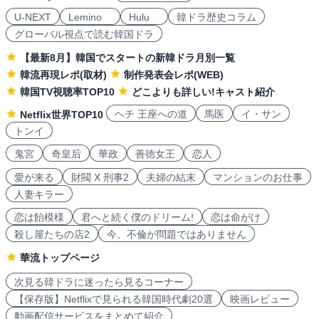
U-NEXT
Lemino
Hulu
韓ドラ歴史コラム
グローバル視点で読む韓国ドラ
【最新8月】韓国でスタートの新韓ドラ月別一覧
韓流再現レポ(取材)
制作発表会レポ(WEB)
韓国TV視聴率TOP10
どこよりも詳しい!キャスト紹介
ヘチ 王座への道
馬医
イ・サン
Netflix世界TOP10
トンイ
鬼宮
奇皇后
華政
善徳女王
恋人
愛が来る
財閥 X 刑事2
夫婦の結末
マンションのお仕事
人妻キラー
恋は飴模様
君へと続く僕のドリーム!
恋は命がけ
殺し屋たちの店2
今、不倫が問題ではありません
華流トップページ
次見る韓ドラに迷ったら見るコーナー
【保存版】Netflixで見られる韓国時代劇20選
映画レビュー
動画配信サービスをまとめて紹介