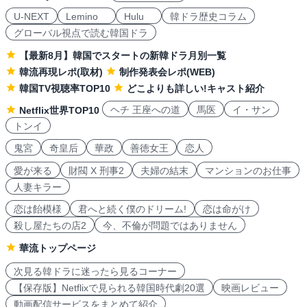
U-NEXT
Lemino
Hulu
韓ドラ歴史コラム
グローバル視点で読む韓国ドラ
【最新8月】韓国でスタートの新韓ドラ月別一覧
韓流再現レポ(取材)
制作発表会レポ(WEB)
韓国TV視聴率TOP10
どこよりも詳しい!キャスト紹介
ヘチ 王座への道
馬医
イ・サン
Netflix世界TOP10
トンイ
鬼宮
奇皇后
華政
善徳女王
恋人
愛が来る
財閥 X 刑事2
夫婦の結末
マンションのお仕事
人妻キラー
恋は飴模様
君へと続く僕のドリーム!
恋は命がけ
殺し屋たちの店2
今、不倫が問題ではありません
華流トップページ
次見る韓ドラに迷ったら見るコーナー
【保存版】Netflixで見られる韓国時代劇20選
映画レビュー
動画配信サービスをまとめて紹介