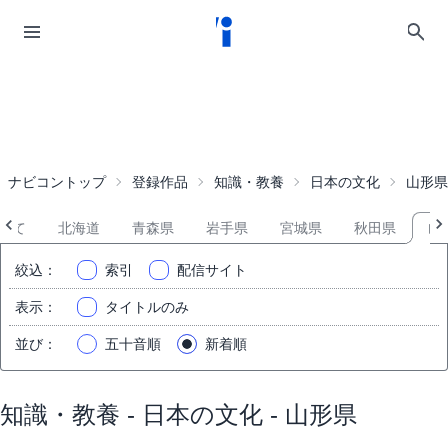
ナビコントップ
登録作品
知識・教養
日本の文化
山形県
全て
北海道
青森県
岩手県
宮城県
秋田県
山
絞込
：
索引
配信サイト
表示
：
タイトルのみ
並び
：
五十音順
新着順
知識・教養 - 日本の文化 - 山形県