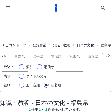
ナビコントップ
登録作品
知識・教養
日本の文化
福島県
海道
青森県
岩手県
宮城県
秋田県
山形県
福
絞込
：
索引
配信サイト
表示
：
タイトルのみ
並び
：
五十音順
新着順
知識・教養 - 日本の文化 - 福島県
1
件中
1
～
1
件を表示しています。