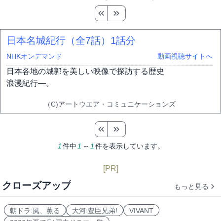
日本名城紀行（全7話）
1話分
NHKオンデマンド
動画視聴サイトへ
日本各地の城郭を美しい映像で探訪する歴史
浪漫紀行―。
（C)アートウエア・コミュニケーションズ
1
件中
1
～
1
件を表示しています。
[PR]
クローズアップ
もっと見る
朝ドラ:風、薫る
大河:豊臣兄弟!
VIVANT