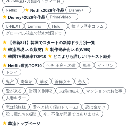
2026年夏(7月)国内ドラマ一覧
Netflix
Disney+
Netflix2026年作品
PrimeVideo
Disney+2026年作品
U-NEXT
Lemino
Hulu
韓ドラ歴史コラム
グローバル視点で読む韓国ドラ
【最新8月】韓国でスタートの新韓ドラ月別一覧
韓流再現レポ(取材)
制作発表会レポ(WEB)
韓国TV視聴率TOP10
どこよりも詳しい!キャスト紹介
ヘチ 王座への道
馬医
イ・サン
Netflix世界TOP10
トンイ
鬼宮
奇皇后
華政
善徳女王
恋人
愛が来る
財閥 X 刑事2
夫婦の結末
マンションのお仕事
人妻キラー
恋は飴模様
君へと続く僕のドリーム!
恋は命がけ
殺し屋たちの店2
今、不倫が問題ではありません
華流トップページ