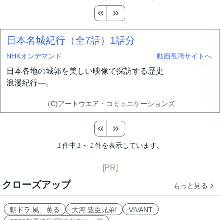
日本名城紀行（全7話）
1話分
NHKオンデマンド
動画視聴サイトへ
日本各地の城郭を美しい映像で探訪する歴史
浪漫紀行―。
（C)アートウエア・コミュニケーションズ
1
件中
1
～
1
件を表示しています。
[PR]
クローズアップ
もっと見る
朝ドラ:風、薫る
大河:豊臣兄弟!
VIVANT