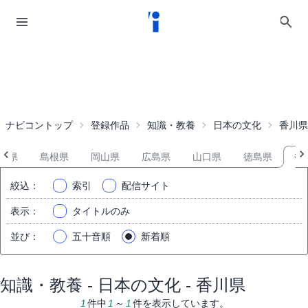
ナビコントップ
登録作品
知識・教養
日本の文化
香川県
取県
島根県
岡山県
広島県
山口県
徳島県
香
絞込
：
索引
配信サイト
表示
：
タイトルのみ
並び
：
五十音順
新着順
知識・教養 - 日本の文化 - 香川県
1
件中
1
～
1
件を表示しています。