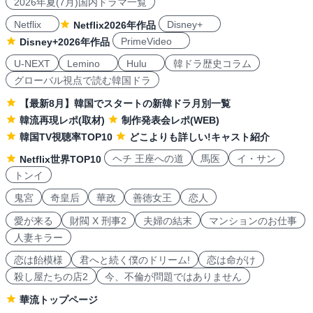
2026年夏(7月)国内ドラマ一覧
Netflix
Disney+
Netflix2026年作品
PrimeVideo
Disney+2026年作品
U-NEXT
Lemino
Hulu
韓ドラ歴史コラム
グローバル視点で読む韓国ドラ
【最新8月】韓国でスタートの新韓ドラ月別一覧
韓流再現レポ(取材)
制作発表会レポ(WEB)
韓国TV視聴率TOP10
どこよりも詳しい!キャスト紹介
ヘチ 王座への道
馬医
イ・サン
Netflix世界TOP10
トンイ
鬼宮
奇皇后
華政
善徳女王
恋人
愛が来る
財閥 X 刑事2
夫婦の結末
マンションのお仕事
人妻キラー
恋は飴模様
君へと続く僕のドリーム!
恋は命がけ
殺し屋たちの店2
今、不倫が問題ではありません
華流トップページ