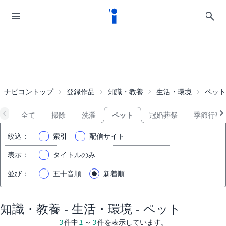
ナビコントップ
登録作品
知識・教養
生活・環境
ペット
全て
掃除
洗濯
ペット
冠婚葬祭
季節行事
絞込
：
索引
配信サイト
表示
：
タイトルのみ
並び
：
五十音順
新着順
知識・教養 - 生活・環境 - ペット
3
件中
1
～
3
件を表示しています。