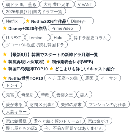
朝ドラ:風、薫る
大河:豊臣兄弟!
VIVANT
2026年夏(7月)国内ドラマ一覧
Netflix
Disney+
Netflix2026年作品
PrimeVideo
Disney+2026年作品
U-NEXT
Lemino
Hulu
韓ドラ歴史コラム
グローバル視点で読む韓国ドラ
【最新8月】韓国でスタートの新韓ドラ月別一覧
韓流再現レポ(取材)
制作発表会レポ(WEB)
韓国TV視聴率TOP10
どこよりも詳しい!キャスト紹介
ヘチ 王座への道
馬医
イ・サン
Netflix世界TOP10
トンイ
鬼宮
奇皇后
華政
善徳女王
恋人
愛が来る
財閥 X 刑事2
夫婦の結末
マンションのお仕事
人妻キラー
恋は飴模様
君へと続く僕のドリーム!
恋は命がけ
殺し屋たちの店2
今、不倫が問題ではありません