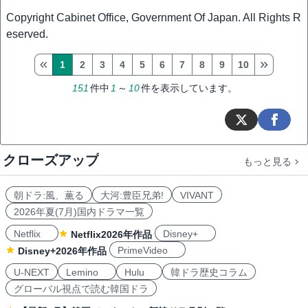
Copyright Cabinet Office, Government Of Japan. All Rights R
eserved.
1
2
3
4
5
6
7
8
9
10
151
件中
1
～
10
件を表示しています。
クローズアップ
もっと見る
朝ドラ:風、薫る
大河:豊臣兄弟!
VIVANT
2026年夏(7月)国内ドラマ一覧
Netflix
Disney+
Netflix2026年作品
PrimeVideo
Disney+2026年作品
U-NEXT
Lemino
Hulu
韓ドラ歴史コラム
グローバル視点で読む韓国ドラ