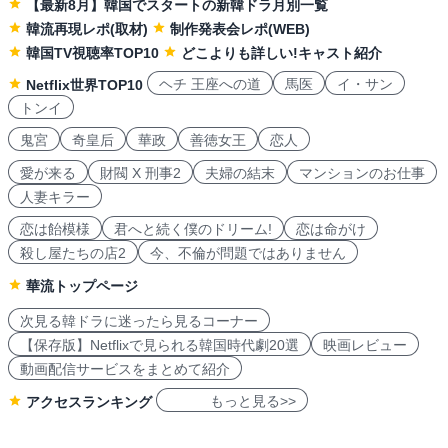
【最新8月】韓国でスタートの新韓ドラ月別一覧
韓流再現レポ(取材)
制作発表会レポ(WEB)
韓国TV視聴率TOP10
どこよりも詳しい!キャスト紹介
ヘチ 王座への道
馬医
イ・サン
Netflix世界TOP10
トンイ
鬼宮
奇皇后
華政
善徳女王
恋人
愛が来る
財閥 X 刑事2
夫婦の結末
マンションのお仕事
人妻キラー
恋は飴模様
君へと続く僕のドリーム!
恋は命がけ
殺し屋たちの店2
今、不倫が問題ではありません
華流トップページ
次見る韓ドラに迷ったら見るコーナー
【保存版】Netflixで見られる韓国時代劇20選
映画レビュー
動画配信サービスをまとめて紹介
もっと見る>>
アクセスランキング