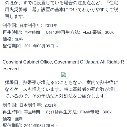
のほか、すでに設置している場合の注意点など、「住宅
用火災警報 器」設置の基本についてわかりやすくご説
明します。
制作国:
制作年:
日本
2011年
再生時間:
再生方法:
帯域:
再生時間 ：
8分43秒
Flash
300k
価格:
無料
配信期間:
2011年06月09日 ～
Copyright Cabinet Office, Government Of Japan. All Rights R
eserved.
猛暑日、熱帯夜が増えるのにともない、室内で熱中症に
なるケースも増えています。特に高齢者の死亡数が増し
ているので、その予防法と対処法をご紹介します。
制作国:
制作年:
日本
2011年
再生時間:
再生方法:
帯域:
再生時間 ：
8分1秒
Flash
300k
価格:
無料
配信期間:
2011年05月26日 ～