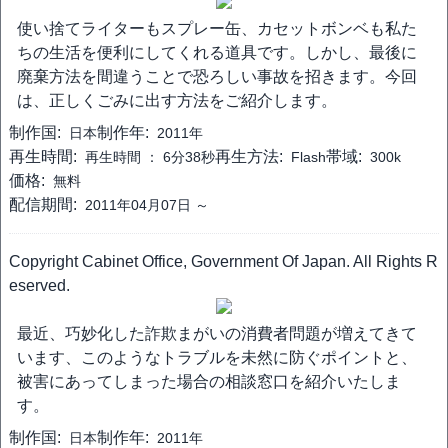
使い捨てライターもスプレー缶、カセットボンベも私た
ちの生活を便利にしてくれる道具です。しかし、最後に
廃棄方法を間違うことで恐ろしい事故を招きます。今回
は、正しくごみに出す方法をご紹介します。
制作国:
制作年:
日本
2011年
再生時間:
再生方法:
帯域:
再生時間 ：
6分38秒
Flash
300k
価格:
無料
配信期間:
2011年04月07日 ～
Copyright Cabinet Office, Government Of Japan. All Rights R
eserved.
最近、巧妙化した詐欺まがいの消費者問題が増えてきて
います、このようなトラブルを未然に防ぐポイントと、
被害にあってしまった場合の相談窓口を紹介いたしま
す。
制作国:
制作年:
日本
2011年