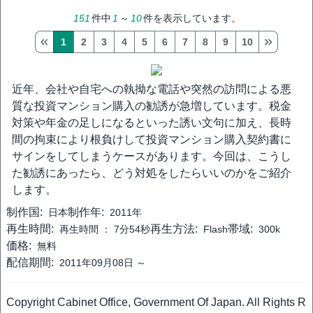
151
件中
1
～
10
件を表示しています。
1
2
3
4
5
6
7
8
9
10
近年、会社や自宅への執拗な電話や突然の訪問による悪
質な投資マンション購入の勧誘が急増しています。税金
対策や年金の足しになるといった誘い文句に加え、長時
間の拘束により根負けして投資マンション購入契約書に
サインをしてしまうケースがあります。今回は、こうし
た勧誘にあったら、どう対処をしたらいいのかをご紹介
します。
制作国:
制作年:
日本
2011年
再生時間:
再生方法:
帯域:
再生時間 ：
7分54秒
Flash
300k
価格:
無料
配信期間:
2011年09月08日 ～
Copyright Cabinet Office, Government Of Japan. All Rights R