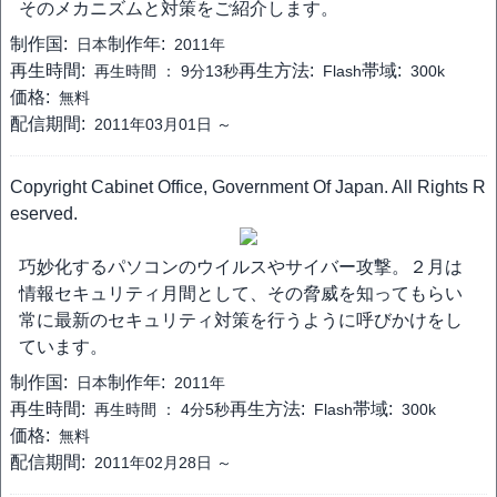
そのメカニズムと対策をご紹介します。
制作国:
制作年:
日本
2011年
再生時間:
再生方法:
帯域:
再生時間 ：
9分13秒
Flash
300k
価格:
無料
配信期間:
2011年03月01日 ～
Copyright Cabinet Office, Government Of Japan. All Rights R
eserved.
巧妙化するパソコンのウイルスやサイバー攻撃。２月は
情報セキュリティ月間として、その脅威を知ってもらい
常に最新のセキュリティ対策を行うように呼びかけをし
ています。
制作国:
制作年:
日本
2011年
再生時間:
再生方法:
帯域:
再生時間 ：
4分5秒
Flash
300k
価格:
無料
配信期間:
2011年02月28日 ～