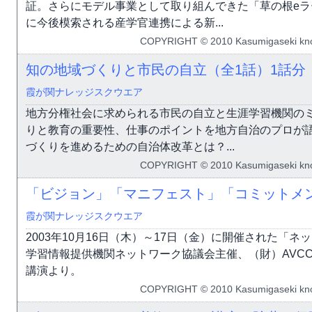
証。さらにモデル事業として取り組んできた「草の根e
に今後模索される産学官連携による新...
COPYRIGHT © 2010 Kasumigaseki know
知の地域づくりと市民の自立（全1話）
1話分
霞が関ナレッジスクウエア
地方分権社会に求められる市民の自立と生涯学習機関の
りと教育の重要性、仕事のポイントを地方自治のプロが
づくりを進めるための自治体改革とは？...
COPYRIGHT © 2010 Kasumigaseki know
「ビジョン」「マニフェスト」「コミットメ
霞が関ナレッジスクウエア
2003年10月16日（木）～17日（金）に開催された「
学習情報提供機関ネットワーク協議会主催、（財）AVC
講演より。
COPYRIGHT © 2010 Kasumigaseki know