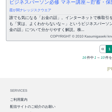
ビジネスパーソン必修 マネー講座～貯蓄・保
霞が関ナレッジスクウエア
誰でも気になる「お金の話」。インターネットで株取引
も「実は、よくわからないな～」というビジネスパーソ
金の話」について分かりやすく解説。株...
COPYRIGHT © 2010 Kasumigaseki know
1
16
件中
1
～
10
件
[P
SERVICES
ご利用案内
配信サイトのご紹介のお願い