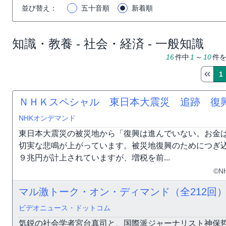
並び替え
：
五十音順
新着順
知識・教養 - 社会・経済 - 一般知識
16
件中
1
～
10
件
1
ＮＨＫスペシャル 東日本大震災 追跡 復
NHKオンデマンド
東日本大震災の被災地から「復興は進んでいない。お金
切実な悲鳴が上がっています。被災地復興のためにつぎ
９兆円が計上されていますが、増税を前...
©N
マル激トーク・オン・ディマンド（全212回
ビデオニュース・ドットコム
気鋭の社会学者宮台真司と、国際派ジャーナリスト神保