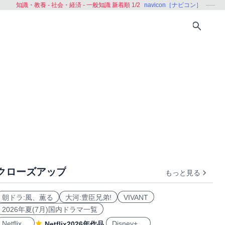
知識・教養 - 社会・経済 - 一般知識 新着順 1/2
navicon［ナビコン］
クローズアップ
もっと見る
朝ドラ:風、薫る
大河:豊臣兄弟!
VIVANT
2026年夏(7月)国内ドラマ一覧
Netflix
Disney+
Netflix2026年作品