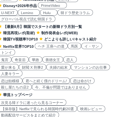
PrimeVideo
Disney+2026年作品
U-NEXT
Lemino
Hulu
韓ドラ歴史コラム
グローバル視点で読む韓国ドラ
【最新8月】韓国でスタートの新韓ドラ月別一覧
韓流再現レポ(取材)
制作発表会レポ(WEB)
韓国TV視聴率TOP10
どこよりも詳しい!キャスト紹介
ヘチ 王座への道
馬医
イ・サン
Netflix世界TOP10
トンイ
鬼宮
奇皇后
華政
善徳女王
恋人
愛が来る
財閥 X 刑事2
夫婦の結末
マンションのお仕事
人妻キラー
恋は飴模様
君へと続く僕のドリーム!
恋は命がけ
殺し屋たちの店2
今、不倫が問題ではありません
華流トップページ
次見る韓ドラに迷ったら見るコーナー
【保存版】Netflixで見られる韓国時代劇20選
映画レビュー
動画配信サービスをまとめて紹介