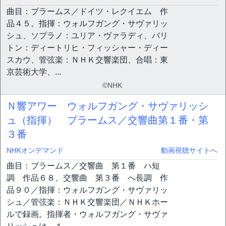
曲目：ブラームス／ドイツ・レクイエム 作
品４５。指揮：ウォルフガング・サヴァリッ
シュ、ソプラノ：ユリア・ヴァラディ、バリ
トン：ディートリヒ・フィッシャー・ディー
スカウ、管弦楽：ＮＨＫ交響楽団、合唱：東
京芸術大学、...
©NHK
Ｎ響アワー ウォルフガング・サヴァリッシ
ュ（指揮） ブラームス／交響曲第１番・第
３番
NHKオンデマンド
動画視聴サイトへ
曲目：ブラームス／交響曲 第１番 ハ短
調 作品６８、交響曲 第３番 へ長調 作
品９０／指揮：ウォルフガング・サヴァリッ
シュ／管弦楽：ＮＨＫ交響楽団／ＮＨＫホー
ルで録画。指揮者・ウォルフガング・サヴァ