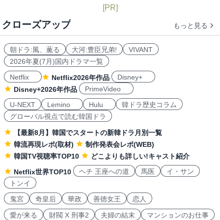
[PR]
クローズアップ
もっと見る
朝ドラ:風、薫る
大河:豊臣兄弟!
VIVANT
2026年夏(7月)国内ドラマ一覧
Netflix
Disney+
Netflix2026年作品
PrimeVideo
Disney+2026年作品
U-NEXT
Lemino
Hulu
韓ドラ歴史コラム
グローバル視点で読む韓国ドラ
【最新8月】韓国でスタートの新韓ドラ月別一覧
韓流再現レポ(取材)
制作発表会レポ(WEB)
韓国TV視聴率TOP10
どこよりも詳しい!キャスト紹介
ヘチ 王座への道
馬医
イ・サン
Netflix世界TOP10
トンイ
鬼宮
奇皇后
華政
善徳女王
恋人
愛が来る
財閥 X 刑事2
夫婦の結末
マンションのお仕事