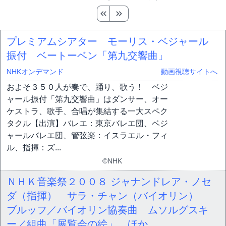
プレミアムシアター モーリス・ベジャール
振付 ベートーベン「第九交響曲」
NHKオンデマンド
動画視聴サイトへ
およそ３５０人が奏で、踊り、歌う！ ベジ
ャール振付「第九交響曲」はダンサー、オー
ケストラ、歌手、合唱が集結する一大スペク
タクル【出演】バレエ：東京バレエ団、ベジ
ャールバレエ団、管弦楽：イスラエル・フィ
ル、指揮：ズ...
©NHK
ＮＨＫ音楽祭２００８ ジャナンドレア・ノセ
ダ（指揮） サラ・チャン（バイオリン）
ブルッフ／バイオリン協奏曲 ムソルグスキ
ー／組曲「展覧会の絵」 ほか