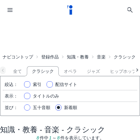
ナビコントップ
登録作品
知識・教養
音楽
クラシック
全て
クラシック
オペラ
ジャズ
ヒップホップ
絞込
：
索引
配信サイト
表示
：
タイトルのみ
並び
：
五十音順
新着順
知識・教養 - 音楽 - クラシック
8
件中
1
～
8
件を表示しています。