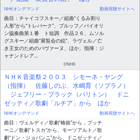
NHKオンデマンド
動画視聴サイトへ
曲目：チャイコフスキー／組曲“くるみ割り
人形”から“トレパーク”、ブルッフ／バイオリ
ン協奏曲第１番 ト短調 作品２６、ムソル
グスキー／組曲“展覧会の絵”、ラヴェル／亡
き王女のためのパヴァーヌ、ほか。指揮：ジ
ャナンドレア...
©NHK
ＮＨＫ音楽祭２００３ シモーネ・ヤング
（指揮） 佐藤しのぶ、水嶋育（ソプラノ）
ジェフリー・ブラック（バリトン） ドニ
ゼッティ／歌劇「ルチア」から ほか
NHKオンデマンド
動画視聴サイトへ
曲目：ヴェルディ／歌劇“椿姫”から，プッチ
ーニ／歌劇“トスカ”から、モーツアルト／歌
劇“ドン・ジョバンニ”から、ドニゼッティ／