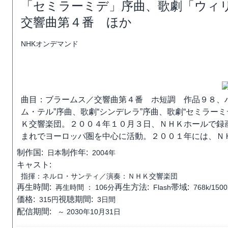
「セミラーミデ」序曲、歌劇「ウィ
交響曲第４番 ほか
NHKオンデマンド
曲目：ブラームス／交響曲第４番 ホ短調 作品９８、
ム・テル”序曲、歌劇“シンデレラ”序曲、歌劇“セミラー
Ｋ交響楽団。２００４年１０月３日、ＮＨＫホールで録
まれでヨーロッパ圏を中心に活動。２００１年には、Ｎ
制作国:
制作年:
日本
2004年
キャスト:
指揮：ネルロ・サンティ／演奏：ＮＨＫ交響楽団
再生時間:
再生方法:
帯域:
再生時間 ：
106分
Flash
768k/1500
価格:
視聴期間:
315円
3日間
配信期間:
～ 2030年10月31日