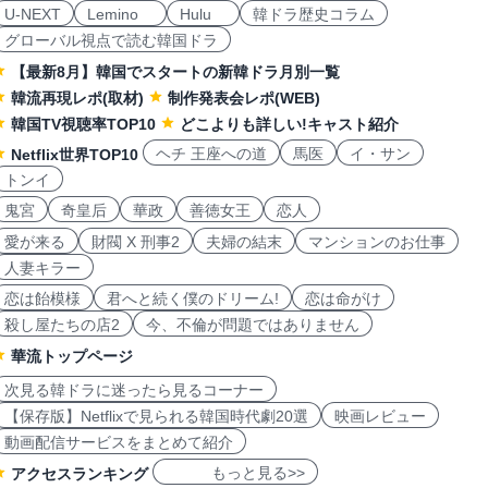
U-NEXT
Lemino
Hulu
韓ドラ歴史コラム
グローバル視点で読む韓国ドラ
【最新8月】韓国でスタートの新韓ドラ月別一覧
韓流再現レポ(取材)
制作発表会レポ(WEB)
韓国TV視聴率TOP10
どこよりも詳しい!キャスト紹介
ヘチ 王座への道
馬医
イ・サン
Netflix世界TOP10
トンイ
鬼宮
奇皇后
華政
善徳女王
恋人
愛が来る
財閥 X 刑事2
夫婦の結末
マンションのお仕事
人妻キラー
恋は飴模様
君へと続く僕のドリーム!
恋は命がけ
殺し屋たちの店2
今、不倫が問題ではありません
華流トップページ
次見る韓ドラに迷ったら見るコーナー
【保存版】Netflixで見られる韓国時代劇20選
映画レビュー
動画配信サービスをまとめて紹介
もっと見る>>
アクセスランキング