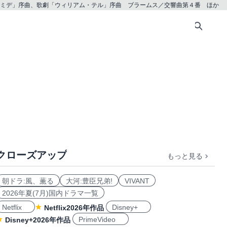
ミデ」序曲、歌劇「ウィリアム・テル」序曲 ブラームス／交響曲第４番 ほか
クローズアップ
もっと見る
ング
学ぶ
朝ドラ:風、薫る
大河:豊臣兄弟!
VIVANT
2026年夏(7月)国内ドラマ一覧
Netflix
Disney+
Netflix2026年作品
PrimeVideo
Disney+2026年作品