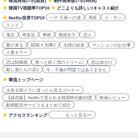
韓流再現レポ(取材)
制作発表会レポ(WEB)
韓国TV視聴率TOP10
どこよりも詳しい!キャスト紹介
ヘチ 王座への道
馬医
イ・サン
Netflix世界TOP10
トンイ
鬼宮
奇皇后
華政
善徳女王
恋人
愛が来る
財閥 X 刑事2
夫婦の結末
マンションのお仕事
人妻キラー
恋は飴模様
君へと続く僕のドリーム!
恋は命がけ
殺し屋たちの店2
今、不倫が問題ではありません
華流トップページ
次見る韓ドラに迷ったら見るコーナー
【保存版】Netflixで見られる韓国時代劇20選
映画レビュー
動画配信サービスをまとめて紹介
もっと見る>>
アクセスランキング