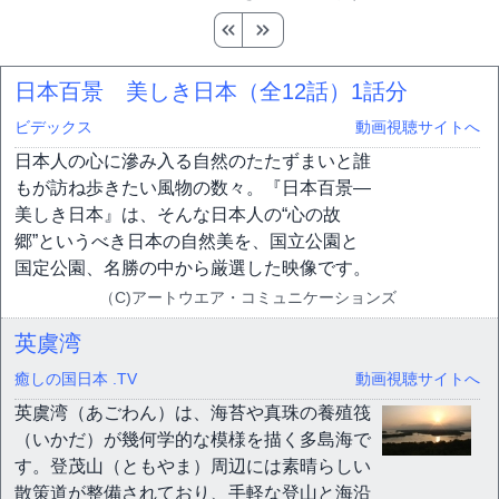
日本百景 美しき日本（全12話）
1話分
ビデックス
動画視聴サイトへ
日本人の心に滲み入る自然のたたずまいと誰
もが訪ね歩きたい風物の数々。『日本百景―
美しき日本』は、そんな日本人の“心の故
郷”というべき日本の自然美を、国立公園と
国定公園、名勝の中から厳選した映像です。
（C)アートウエア・コミュニケーションズ
英虞湾
癒しの国日本 .TV
動画視聴サイトへ
英虞湾（あごわん）は、海苔や真珠の養殖筏
（いかだ）が幾何学的な模様を描く多島海で
す。登茂山（ともやま）周辺には素晴らしい
散策道が整備されており、手軽な登山と海沿