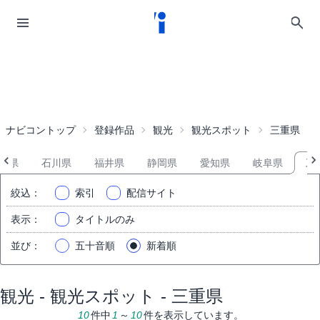
ナビコントップ
登録作品
観光
観光スポット
三重県
山県
石川県
福井県
静岡県
愛知県
岐阜県
三
絞込
：
索引
配信サイト
表示
：
タイトルのみ
並び
：
五十音順
新着順
観光 - 観光スポット - 三重県
10
件中
1
～
10
件を表示しています。