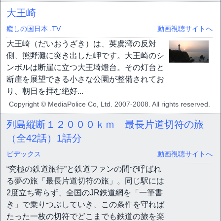
大王崎
癒しの国日本 .TV
動画視聴サイトへ
大王崎（だいおうざき）は、英虞湾の反対
側、熊野灘に突き出した岬です。大王崎のシ
ンボルは断崖に立つ大王埼燈台。その灯台と
断崖を展望できる小さな公園が整備されてお
り、朝日を拝む絶好...
Copyright © MediaPolice Co, Ltd. 2007-2008. All rights reserved.
列島縦断１２０００ｋｍ 最長片道切符の旅
（全42話）
1話分
ビデックス
動画視聴サイトへ
“究極の鉄道旅行”と鉄道ファンの間で呼ばれ
る夢の旅「最長片道切符の旅」。同じ駅には
2度立ち寄らず、全国のJR鉄道網を「一筆書
き」で乗りつぶしていき、この条件を守れば
たった一枚の切符でどこまでも鉄道の旅を楽