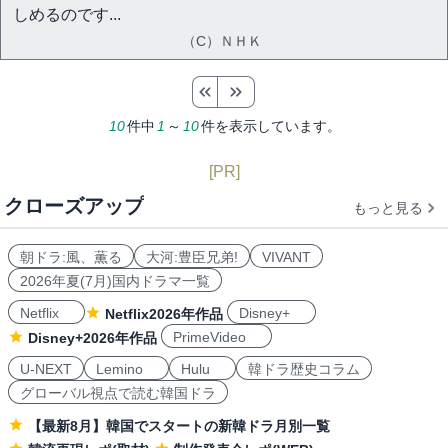
しめるのです...
（C）ＮＨＫ
10
件中
1
～
10
件を表示しています。
[PR]
クローズアップ
もっと見る
朝ドラ:風、薫る
大河:豊臣兄弟!
VIVANT
2026年夏(7月)国内ドラマ一覧
Netflix
Disney+
Netflix2026年作品
PrimeVideo
Disney+2026年作品
U-NEXT
Lemino
Hulu
韓ドラ歴史コラム
グローバル視点で読む韓国ドラ
【最新8月】韓国でスタートの新韓ドラ月別一覧