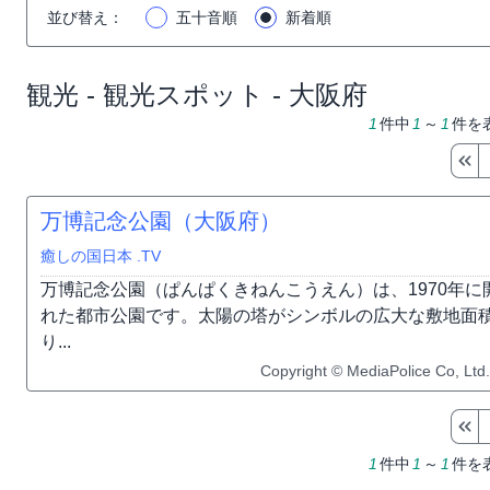
並び替え
：
五十音順
新着順
観光 - 観光スポット - 大阪府
1
件中
1
～
1
件を
万博記念公園（大阪府）
癒しの国日本 .TV
万博記念公園（ぱんぱくきねんこうえん）は、1970年
れた都市公園です。太陽の塔がシンボルの広大な敷地面
り...
Copyright © MediaPolice Co, Ltd.
1
件中
1
～
1
件を