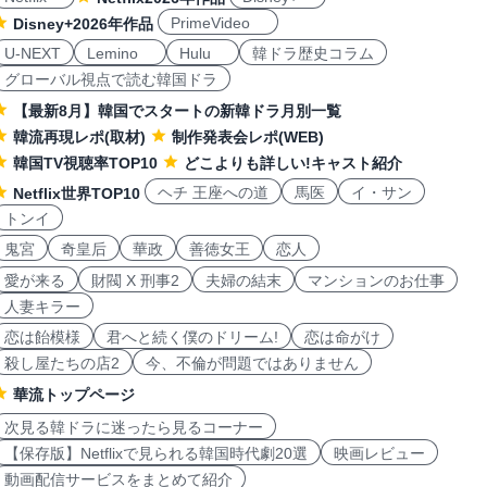
PrimeVideo
Disney+2026年作品
U-NEXT
Lemino
Hulu
韓ドラ歴史コラム
グローバル視点で読む韓国ドラ
【最新8月】韓国でスタートの新韓ドラ月別一覧
韓流再現レポ(取材)
制作発表会レポ(WEB)
韓国TV視聴率TOP10
どこよりも詳しい!キャスト紹介
ヘチ 王座への道
馬医
イ・サン
Netflix世界TOP10
トンイ
鬼宮
奇皇后
華政
善徳女王
恋人
愛が来る
財閥 X 刑事2
夫婦の結末
マンションのお仕事
人妻キラー
恋は飴模様
君へと続く僕のドリーム!
恋は命がけ
殺し屋たちの店2
今、不倫が問題ではありません
華流トップページ
次見る韓ドラに迷ったら見るコーナー
【保存版】Netflixで見られる韓国時代劇20選
映画レビュー
動画配信サービスをまとめて紹介