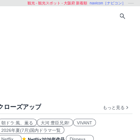
観光 - 観光スポット - 大阪府 新着順
navicon［ナビコン］
クローズアップ
もっと見る
兵庫県
奈良県
和歌山県
鳥取県
島根県
岡山県
朝ドラ:風、薫る
大河:豊臣兄弟!
VIVANT
2026年夏(7月)国内ドラマ一覧
Netflix
Disney+
Netflix2026年作品