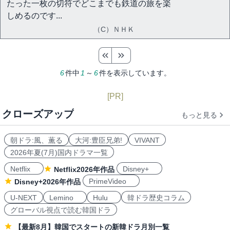
たった一枚の切符でどこまでも鉄道の旅を楽
しめるのです...
（C）ＮＨＫ
6
件中
1
～
6
件を表示しています。
[PR]
クローズアップ
もっと見る
朝ドラ:風、薫る
大河:豊臣兄弟!
VIVANT
2026年夏(7月)国内ドラマ一覧
Netflix
Disney+
Netflix2026年作品
PrimeVideo
Disney+2026年作品
U-NEXT
Lemino
Hulu
韓ドラ歴史コラム
グローバル視点で読む韓国ドラ
【最新8月】韓国でスタートの新韓ドラ月別一覧