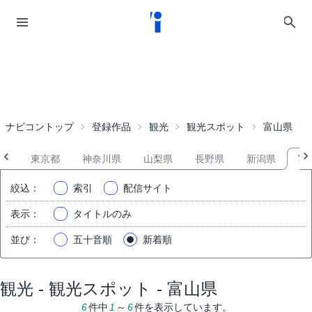
ナビコントップ
登録作品
観光
観光スポット
富山県
県
東京都
神奈川県
山梨県
長野県
新潟県
富
絞込
：
索引
配信サイト
表示
：
タイトルのみ
並び
：
五十音順
新着順
観光 - 観光スポット - 富山県
6
件中
1
～
6
件を表示しています。