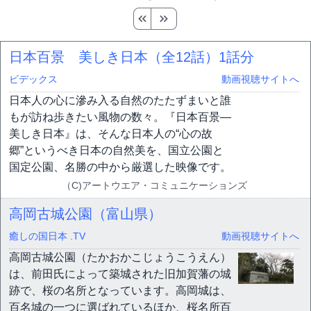
日本百景 美しき日本（全12話）
1話分
ビデックス
動画視聴サイトへ
日本人の心に滲み入る自然のたたずまいと誰
もが訪ね歩きたい風物の数々。『日本百景―
美しき日本』は、そんな日本人の“心の故
郷”というべき日本の自然美を、国立公園と
国定公園、名勝の中から厳選した映像です。
（C)アートウエア・コミュニケーションズ
高岡古城公園（富山県）
癒しの国日本 .TV
動画視聴サイトへ
高岡古城公園（たかおかこじょうこうえん）
は、前田氏によって築城された旧加賀藩の城
跡で、桜の名所となっています。高岡城は、
百名城の一つに選ばれているほか、桜名所百