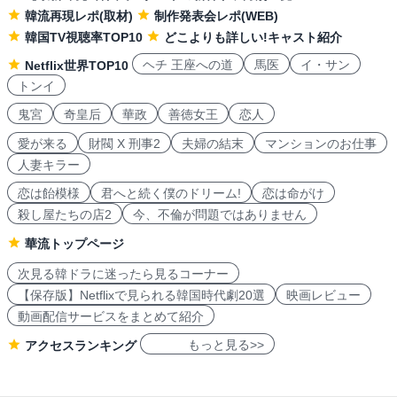
韓流再現レポ(取材)
制作発表会レポ(WEB)
韓国TV視聴率TOP10
どこよりも詳しい!キャスト紹介
ヘチ 王座への道
馬医
イ・サン
Netflix世界TOP10
トンイ
鬼宮
奇皇后
華政
善徳女王
恋人
愛が来る
財閥 X 刑事2
夫婦の結末
マンションのお仕事
人妻キラー
恋は飴模様
君へと続く僕のドリーム!
恋は命がけ
殺し屋たちの店2
今、不倫が問題ではありません
華流トップページ
次見る韓ドラに迷ったら見るコーナー
【保存版】Netflixで見られる韓国時代劇20選
映画レビュー
動画配信サービスをまとめて紹介
もっと見る>>
アクセスランキング