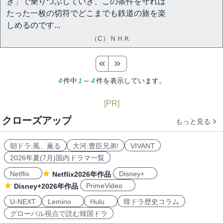
き」で乗りつぶしていき、この条件を守れば
たった一枚の切符でどこまでも鉄道の旅を楽
しめるのです...
（C）ＮＨＫ
4
件中
1
～
4
件を表示しています。
[PR]
クローズアップ
もっと見る
朝ドラ:風、薫る
大河:豊臣兄弟!
VIVANT
2026年夏(7月)国内ドラマ一覧
Netflix
Disney+
Netflix2026年作品
PrimeVideo
Disney+2026年作品
U-NEXT
Lemino
Hulu
韓ドラ歴史コラム
グローバル視点で読む韓国ドラ