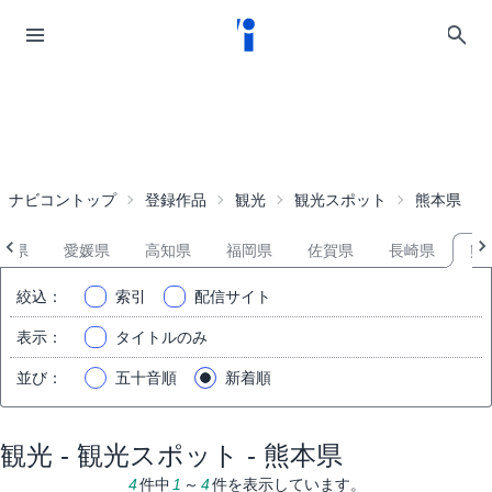
ナビコントップ
登録作品
観光
観光スポット
熊本県
川県
愛媛県
高知県
福岡県
佐賀県
長崎県
熊
絞込
：
索引
配信サイト
表示
：
タイトルのみ
並び
：
五十音順
新着順
観光 - 観光スポット - 熊本県
4
件中
1
～
4
件を表示しています。