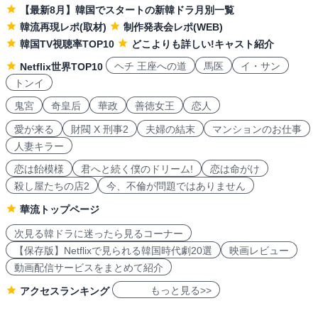
【最新8月】韓国でスタートの新韓ドラ月別一覧
韓流再現レポ(取材)
制作発表会レポ(WEB)
韓国TV視聴率TOP10
どこよりも詳しい!キャスト紹介
ヘチ 王座への道
馬医
イ・サン
Netflix世界TOP10
トンイ
鬼宮
奇皇后
華政
善徳女王
恋人
愛が来る
財閥 X 刑事2
夫婦の結末
マンションのお仕事
人妻キラー
恋は飴模様
君へと続く僕のドリーム!
恋は命がけ
殺し屋たちの店2
今、不倫が問題ではありません
華流トップページ
次見る韓ドラに迷ったら見るコーナー
【保存版】Netflixで見られる韓国時代劇20選
映画レビュー
動画配信サービスをまとめて紹介
もっと見る>>
アクセスランキング