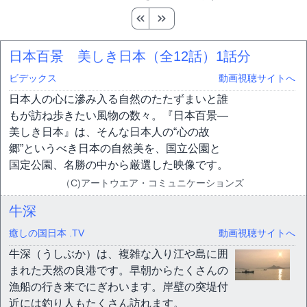
日本百景 美しき日本（全12話）
1話分
ビデックス
動画視聴サイトへ
日本人の心に滲み入る自然のたたずまいと誰
もが訪ね歩きたい風物の数々。『日本百景―
美しき日本』は、そんな日本人の“心の故
郷”というべき日本の自然美を、国立公園と
国定公園、名勝の中から厳選した映像です。
（C)アートウエア・コミュニケーションズ
牛深
癒しの国日本 .TV
動画視聴サイトへ
牛深（うしぶか）は、複雑な入り江や島に囲
まれた天然の良港です。早朝からたくさんの
漁船の行き来でにぎわいます。岸壁の突堤付
近には釣り人もたくさん訪れます。