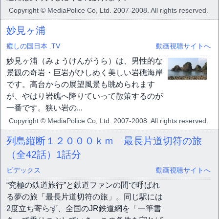
Copyright © MediaPolice Co, Ltd. 2007-2008. All rights reserved.
妙見ヶ浦
癒しの国日本 .TV
動画視聴サイトへ
妙見ヶ浦（みょうけんがうら）は、男性的な
景観の奇岩・巨岩がひしめく美しい岩礁海岸
です。高台からの展望風景も眺められます
が、やはり岩礁へ降りていって散策するのが
一番です。狭い岩の...
Copyright © MediaPolice Co, Ltd. 2007-2008. All rights reserved.
列島縦断１２０００ｋｍ 最長片道切符の旅
（全42話）
1話分
ビデックス
動画視聴サイトへ
“究極の鉄道旅行”と鉄道ファンの間で呼ばれ
る夢の旅「最長片道切符の旅」。同じ駅には
2度立ち寄らず、全国のJR鉄道網を「一筆書