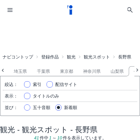
ナビコントップ
登録作品
観光
観光スポット
長野県
県
埼玉県
千葉県
東京都
神奈川県
山梨県
長
絞込
：
索引
配信サイト
表示
：
タイトルのみ
並び
：
五十音順
新着順
観光 - 観光スポット - 長野県
41
件中
1
～
10
件を表示しています。