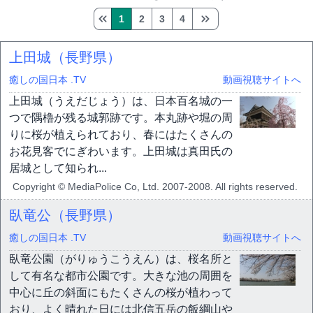
1
2
3
4
上田城（長野県）
癒しの国日本 .TV
動画視聴サイトへ
上田城（うえだじょう）は、日本百名城の一
つで隅櫓が残る城郭跡です。本丸跡や堀の周
りに桜が植えられており、春にはたくさんの
お花見客でにぎわいます。上田城は真田氏の
居城として知られ...
Copyright © MediaPolice Co, Ltd. 2007-2008. All rights reserved.
臥竜公（長野県）
癒しの国日本 .TV
動画視聴サイトへ
臥竜公園（がりゅうこうえん）は、桜名所と
して有名な都市公園です。大きな池の周囲を
中心に丘の斜面にもたくさんの桜が植わって
おり、よく晴れた日には北信五岳の飯綱山や