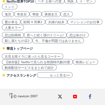
ヘチ 王座への道
馬医
イ・サン
Netflix世界TOP10
トンイ
鬼宮
奇皇后
華政
善徳女王
恋人
愛が来る
財閥 X 刑事2
夫婦の結末
マンションのお仕事
人妻キラー
恋は飴模様
君へと続く僕のドリーム!
恋は命がけ
殺し屋たちの店2
今、不倫が問題ではありません
華流トップページ
次見る韓ドラに迷ったら見るコーナー
【保存版】Netflixで見られる韓国時代劇20選
映画レビュー
動画配信サービスをまとめて紹介
もっと見る>>
アクセスランキング
navicon 2007