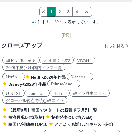
1
2
3
4
41
件中
1
～
10
件を表示しています。
[PR]
クローズアップ
もっと見る
朝ドラ:風、薫る
大河:豊臣兄弟!
VIVANT
2026年夏(7月)国内ドラマ一覧
Netflix
Disney+
Netflix2026年作品
PrimeVideo
Disney+2026年作品
U-NEXT
Lemino
Hulu
韓ドラ歴史コラム
グローバル視点で読む韓国ドラ
【最新8月】韓国でスタートの新韓ドラ月別一覧
韓流再現レポ(取材)
制作発表会レポ(WEB)
韓国TV視聴率TOP10
どこよりも詳しい!キャスト紹介