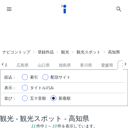
ナビコントップ
登録作品
観光
観光スポット
高知県
山県
広島県
山口県
徳島県
香川県
愛媛県
高
絞込
：
索引
配信サイト
表示
：
タイトルのみ
並び
：
五十音順
新着順
観光 - 観光スポット - 高知県
11
件中
1
～
10
件を表示しています。