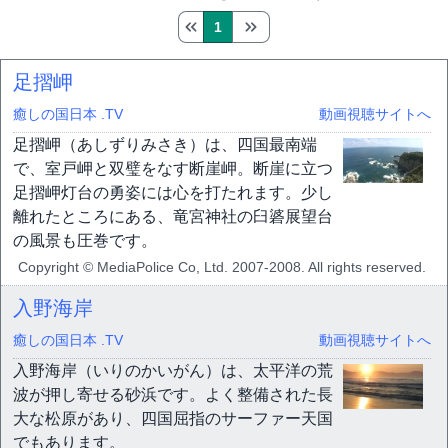
1
足摺岬
癒しの国日本 .TV
動画視聴サイトへ
足摺岬（あしずりみさき）は、四国最南端
で、室戸岬と双璧をなす断崖岬。断崖に立つ
足摺岬灯台の勇姿には心を打たれます。少し
離れたところにある、竜宮神社の臼碆展望台
の風景も圧巻です。
Copyright © MediaPolice Co, Ltd. 2007-2008. All rights reserved.
入野海岸
癒しの国日本 .TV
動画視聴サイトへ
入野海岸（いりのかいがん）は、太平洋の荒
波が押し寄せる砂浜です。よく整備された長
大な松原があり、四国屈指のサーファー天国
でもあります。