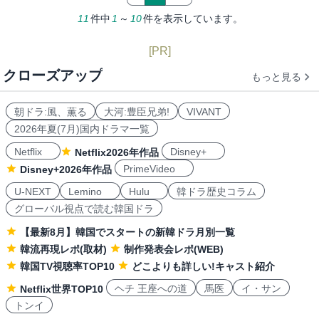
11
件中
1
～
10
件を表示しています。
[PR]
クローズアップ
もっと見る
朝ドラ:風、薫る
大河:豊臣兄弟!
VIVANT
2026年夏(7月)国内ドラマ一覧
Netflix
Disney+
Netflix2026年作品
PrimeVideo
Disney+2026年作品
U-NEXT
Lemino
Hulu
韓ドラ歴史コラム
グローバル視点で読む韓国ドラ
【最新8月】韓国でスタートの新韓ドラ月別一覧
韓流再現レポ(取材)
制作発表会レポ(WEB)
韓国TV視聴率TOP10
どこよりも詳しい!キャスト紹介
ヘチ 王座への道
馬医
イ・サン
Netflix世界TOP10
トンイ