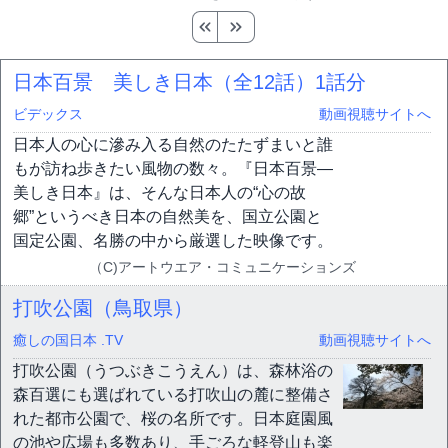
日本百景 美しき日本（全12話）
1話分
ビデックス
動画視聴サイトへ
日本人の心に滲み入る自然のたたずまいと誰
もが訪ね歩きたい風物の数々。『日本百景―
美しき日本』は、そんな日本人の“心の故
郷”というべき日本の自然美を、国立公園と
国定公園、名勝の中から厳選した映像です。
（C)アートウエア・コミュニケーションズ
打吹公園（鳥取県）
癒しの国日本 .TV
動画視聴サイトへ
打吹公園（うつぶきこうえん）は、森林浴の
森百選にも選ばれている打吹山の麓に整備さ
れた都市公園で、桜の名所です。日本庭園風
の池や広場も多数あり、手ごろな軽登山も楽