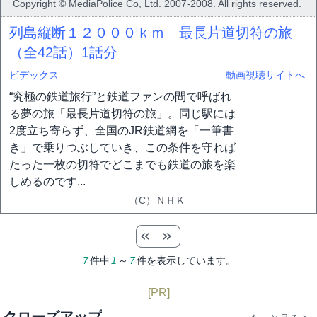
Copyright © MediaPolice Co, Ltd. 2007-2008. All rights reserved.
列島縦断１２０００ｋｍ 最長片道切符の旅
（全42話）
1話分
ビデックス
動画視聴サイトへ
“究極の鉄道旅行”と鉄道ファンの間で呼ばれ
る夢の旅「最長片道切符の旅」。同じ駅には
2度立ち寄らず、全国のJR鉄道網を「一筆書
き」で乗りつぶしていき、この条件を守れば
たった一枚の切符でどこまでも鉄道の旅を楽
しめるのです...
（C）ＮＨＫ
7
件中
1
～
7
件を表示しています。
[PR]