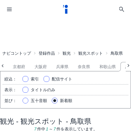
ナビコントップ
登録作品
観光
観光スポット
鳥取県
県
京都府
大阪府
兵庫県
奈良県
和歌山県
鳥
絞込
：
索引
配信サイト
表示
：
タイトルのみ
並び
：
五十音順
新着順
観光 - 観光スポット - 鳥取県
7
件中
1
～
7
件を表示しています。