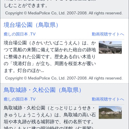
しむことができます。
Copyright © MediaPolice Co, Ltd. 2007-2008. All rights reserved.
境台場公園（鳥取県）
癒しの国日本 .TV
動画視聴サイトへ
境台場公園（さかいだいばこうえん）は、か
つて黒船の来襲に備えて築かれた砲台の跡地
に整備された公園です。歴史ある白い木造り
の「境港灯台」が立ち、周囲を桜並木が覆い
ます。灯台のほか...
Copyright © MediaPolice Co, Ltd. 2007-2008. All rights reserved.
鳥取城跡・久松公園（鳥取県）
癒しの国日本 .TV
動画視聴サイトへ
鳥取城跡・久松公園（とっとりじょうせき・
きゅうしょうこうえん）は、鳥取城の高い石
垣や本丸跡が残る城郭跡で、桜の名所です。
城のふもとに建つ明治時代の洋館（仁風閣）