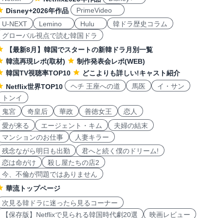
PrimeVideo
Disney+2026年作品
U-NEXT
Lemino
Hulu
韓ドラ歴史コラム
グローバル視点で読む韓国ドラ
【最新8月】韓国でスタートの新韓ドラ月別一覧
韓流再現レポ(取材)
制作発表会レポ(WEB)
韓国TV視聴率TOP10
どこよりも詳しい!キャスト紹介
ヘチ 王座への道
馬医
イ・サン
Netflix世界TOP10
トンイ
鬼宮
奇皇后
華政
善徳女王
恋人
愛が来る
エージェント・キム
夫婦の結末
マンションのお仕事
人妻キラー
残念ながら明日も出勤
君へと続く僕のドリーム!
恋は命がけ
殺し屋たちの店2
今、不倫が問題ではありません
華流トップページ
次見る韓ドラに迷ったら見るコーナー
【保存版】Netflixで見られる韓国時代劇20選
映画レビュー