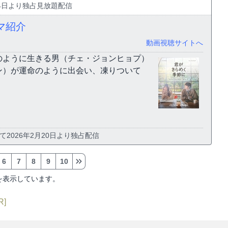
2月4日より独占見放題配信
マ紹介
動画視聴サイトへ
のように生きる男（チェ・ジョンヒョプ）
ン）が運命のように出会い、凍りついて
て2026年2月20日より独占配信
6
7
8
9
10
を表示しています。
R]