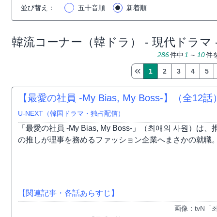
並び替え
：
五十音順
新着順
韓流コーナー（韓ドラ） - 現代ドラマ
286
件中
1
～
10
件
1
2
3
4
5
【最愛の社員 -My Bias, My Boss-】（全
U-NEXT（韓国ドラマ・独占配信）
「最愛の社員 -My Bias, My Boss-」（최애의 사
の推しが理事を務めるファッション企業へまさかの就職。そ
【関連記事・各話あらすじ】
画像：tvN「