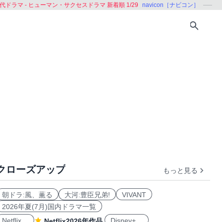
代ドラマ - ヒューマン・サクセスドラマ 新着順 1/29
navicon［ナビコン］
クローズアップ
もっと見る
劇
ロマンス・ラブコメ
コメディ・ブラックコメディ
家族
朝ドラ:風、薫る
大河:豊臣兄弟!
VIVANT
2026年夏(7月)国内ドラマ一覧
Netflix
Disney+
Netflix2026年作品