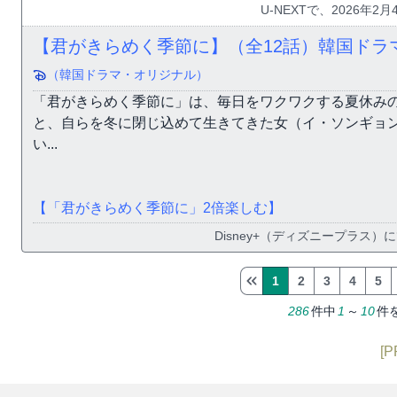
U-NEXTで、2026年
【君がきらめく季節に】（全12話）韓国ドラ
（韓国ドラマ・オリジナル）
「君がきらめく季節に」は、毎日をワクワクする夏休み
と、自らを冬に閉じ込めて生きてきた女（イ・ソンギョ
い...
【「君がきらめく季節に」2倍楽しむ】
Disney+（ディズニープラス）に
1
2
3
4
5
286
件中
1
～
10
件
[P