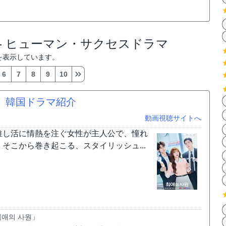
 - ヒューマン・サクセスドラマ
を表示しています。
6
7
8
9
10
12話）韓国ドラマ紹介
動画視聴サイトへ
원）は、推し活に情熱を注ぐ女性が主人公で、憧れ
こから巻き起こる、スタイリッシュ...
최애의 사원」