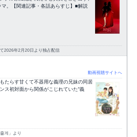
ラマ。【関連記事・各話あらすじ】■解説
て2026年2月20日より独占配信
動画視聴サイトへ
がもたらす甘くて不器用な義理の兄妹の同居
ンス初対面から関係がこじれていた“義
 줄게」より