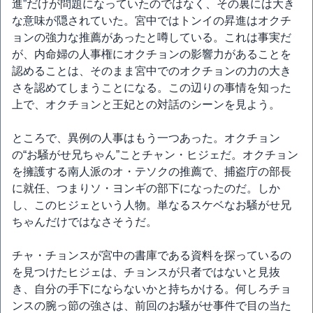
進”だけが問題になっていたのではなく、その裏には大き
な意味が隠されていた。宮中ではトンイの昇進はオクチ
ョンの強力な推薦があったと噂している。これは事実だ
が、内命婦の人事権にオクチョンの影響力があることを
認めることは、そのまま宮中でのオクチョンの力の大き
さを認めてしまうことになる。この辺りの事情を知った
上で、オクチョンと王妃との対話のシーンを見よう。
ところで、異例の人事はもう一つあった。オクチョン
の“お騒がせ兄ちゃん”ことチャン・ヒジェだ。オクチョン
を擁護する南人派のオ・テソクの推薦で、捕盗庁の部長
に就任、つまりソ・ヨンギの部下になったのだ。しか
し、このヒジェという人物。単なるスケベなお騒がせ兄
ちゃんだけではなさそうだ。
チャ・チョンスが宮中の書庫である資料を探っているの
を見つけたヒジェは、チョンスが只者ではないと見抜
き、自分の手下にならないかと持ちかける。何しろチョ
ンスの腕っ節の強さは、前回のお騒がせ事件で目の当た