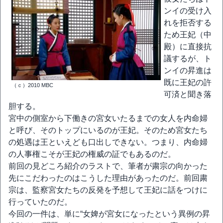
ンイの受け入
れを拒否する
ため王妃（中
殿）に直接抗
議するが、ト
ンイの昇進は
既に王妃の許
（ｃ）2010 MBC
可済と聞き落
胆する。
宮中の側室から下働きの宮女いたるまでの女人を内命婦
と呼び、そのトップにいるのが王妃。そのため宮女たち
の処遇は王といえども口出しできない。つまり、内命婦
の人事権こそが王妃の権威の証でもあるのだ。
前回の見どころ紹介のラストで、筆者が粛宗の向かった
先にこだわったのはこうした理由があったのだ。前回粛
宗は、監察宮女たちの反発を予想して王妃に話をつけに
行っていたのだ。
今回の一件は、単に“女婢が宮女になったという異例の昇