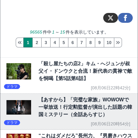
96565
件中
1
～
15
件を表示しています。
1
2
3
4
5
6
7
8
9
10
「殺し屋たちの店2」キム・へジュンが叔
父イ・ドンウクと合流！新代表の貫禄で敵
を恫喝【第5話第6話】
ドラマ
[08月06日22時42分]
【あすから】「完璧な家族」WOWOWで
一挙放送！行定勲監督が演出した話題の韓
国ミステリー（全話あらすじ）
ドラマ
[08月06日20時54分]
“これはダメだろ”長州力、『男磨きハウス