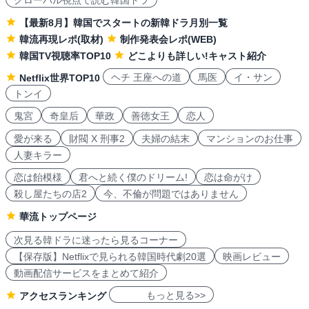
グローバル視点で読む韓国ドラ
【最新8月】韓国でスタートの新韓ドラ月別一覧
韓流再現レポ(取材)
制作発表会レポ(WEB)
韓国TV視聴率TOP10
どこよりも詳しい!キャスト紹介
ヘチ 王座への道
馬医
イ・サン
Netflix世界TOP10
トンイ
鬼宮
奇皇后
華政
善徳女王
恋人
愛が来る
財閥 X 刑事2
夫婦の結末
マンションのお仕事
人妻キラー
恋は飴模様
君へと続く僕のドリーム!
恋は命がけ
殺し屋たちの店2
今、不倫が問題ではありません
華流トップページ
次見る韓ドラに迷ったら見るコーナー
【保存版】Netflixで見られる韓国時代劇20選
映画レビュー
動画配信サービスをまとめて紹介
もっと見る>>
アクセスランキング