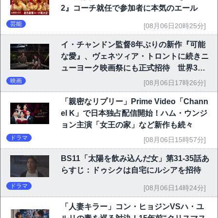
2』コーチ就任で参加者に本気のエール
芸能
[08月06日20時25分]
イ・チャンドン監督8年ぶりの新作『可能
な愛』、ヴェネツィア・トロントに続きニ
ューヨーク映画祭にも正式招待 世界3大
映画祭で快挙｜Netflix映画
映画
[08月06日17時26分]
「親密なリプリー」Prime Video「Chann
el K」で日本独占配信開始！ハム・ウンジ
ョン主演「女王の家」など新作も続々
ドラマ
[08月06日15時57分]
BS11「太陽を飲み込んだ女」第31-35話あ
らすじ：ドゥシクは自宅にルシアを招待
ドラマ
[08月06日14時24分]
「人妻キラー」コン・ヒョジンVSハ・ユ