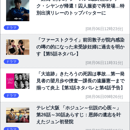
ク・シヤンが帰還！囚人服姿で再登場…特
別出演リレーのトップバッターに
ドラマ
[08月06日12時23分]
「ファーストクライ」前田敦子が院内感染
の噂の的になった未受診妊婦に過去を明か
す【第5話ネタバレ】
ドラマ
[08月06日11時31分]
「大追跡」きたろうの死因は事故…第一発
見者の望月歩や捜査一課長の遠藤憲一まで
揃って炎上【第3話ネタバレと第4話予告】
ドラマ
[08月06日09時26分]
テレビ大阪 「ホジュン～伝説の心医～」
第26話～30話あらすじ：恩師の遺志を叶
えたジュン初登院
ドラマ