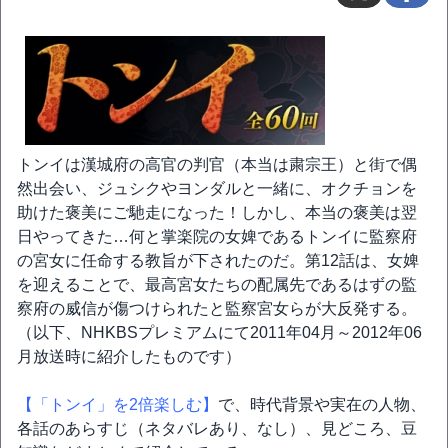
トンイは漢城府の高官の判官（本当は粛宗王）と街で偶
然出会い、ジュシクやヨンダルと一緒に、オクチョンを
助けた褒美にご馳走になった！しかし、本当の褒美は翌
日やってきた…何と掌楽院の女婢であるトンイに監察府
の宮女に任命する教旨が下されたのだ。第12話は、女婢
を迎えることで、最高宮女たちの配属先であるはずの監
察府の威信が傷つけられたと監察宮女らが大反発する。
（以下、NHKBSプレミアムにて2011年04月～2012年06
月放送時に紹介したものです）
【「トンイ」を2倍楽しむ】
で、時代背景や実在の人物、
各話のあらすじ（ネタバレあり、なし）、見どころ、豆