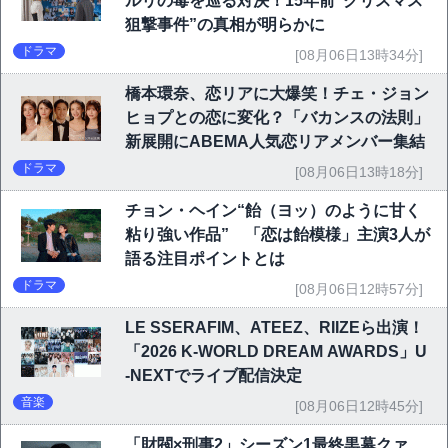
ルリの毒を巡る対決！15年前“クリスマス
狙撃事件”の真相が明らかに
ドラマ
[08月06日13時34分]
橋本環奈、恋リアに大爆笑！チェ・ジョン
ヒョプとの恋に変化？「バカンスの法則」
新展開にABEMA人気恋リアメンバー集結
ドラマ
[08月06日13時18分]
チョン・ヘイン“飴（ヨッ）のように甘く
粘り強い作品” 「恋は飴模様」主演3人が
語る注目ポイントとは
ドラマ
[08月06日12時57分]
LE SSERAFIM、ATEEZ、RIIZEら出演！
「2026 K-WORLD DREAM AWARDS」U
-NEXTでライブ配信決定
音楽
[08月06日12時45分]
「財閥×刑事2」シーズン1最終黒幕クァ