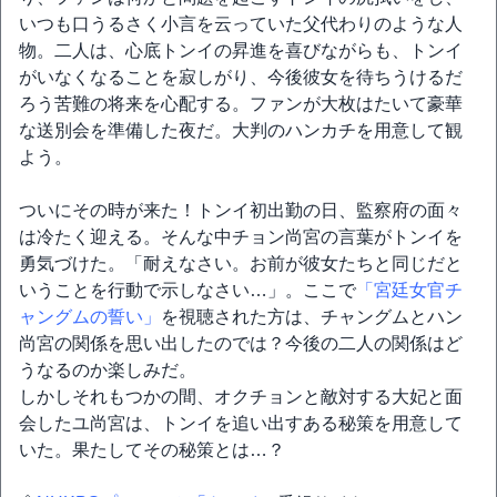
いつも口うるさく小言を云っていた父代わりのような人
物。二人は、心底トンイの昇進を喜びながらも、トンイ
がいなくなることを寂しがり、今後彼女を待ちうけるだ
ろう苦難の将来を心配する。ファンが大枚はたいて豪華
な送別会を準備した夜だ。大判のハンカチを用意して観
よう。
ついにその時が来た！トンイ初出勤の日、監察府の面々
は冷たく迎える。そんな中チョン尚宮の言葉がトンイを
勇気づけた。「耐えなさい。お前が彼女たちと同じだと
いうことを行動で示しなさい…」。ここで
「宮廷女官チ
ャングムの誓い」
を視聴された方は、チャングムとハン
尚宮の関係を思い出したのでは？今後の二人の関係はど
うなるのか楽しみだ。
しかしそれもつかの間、オクチョンと敵対する大妃と面
会したユ尚宮は、トンイを追い出すある秘策を用意して
いた。果たしてその秘策とは…？