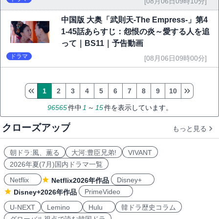
[08月06日09時10分]
中国版 大奥「武則天-The Empress-」第4
1-45話あらすじ：怨恨の炎～愛する人を追
って｜BS11｜予告動画
ドラマ
[08月06日09時00分]
1
2
3
4
5
6
7
8
9
10
96565
件中
1
～
15
件を表示しています。
クローズアップ
もっと見る
朝ドラ:風、薫る
大河:豊臣兄弟!
VIVANT
2026年夏(7月)国内ドラマ一覧
Netflix
Disney+
Netflix2026年作品
PrimeVideo
Disney+2026年作品
U-NEXT
Lemino
Hulu
韓ドラ歴史コラム