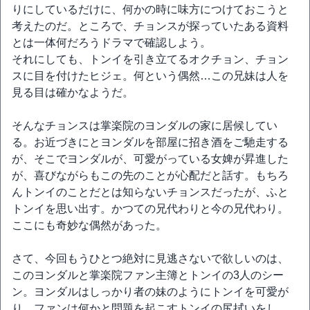
りにしているだけに、何かの時に味方につけておこうと
考えたのだ。ところで、チョンスが探っていたある資料
とは一体何だろうドラマで確認しよう。
それにしても、トンイを引き立てるオクチョン、チョン
スに目を付けたヒジェ。何という偶然…この兄妹は人を
見る目は確かなようだ。
そんなチョンスは掌楽院のヨンダルの家に居候してい
る。お近づきにとヨンダルを部屋に招き酒をご馳走する
が、そこでヨンダルが、可愛がっている女婢が昇進した
が、喜びながらもこの先のことが心配だと話す。もちろ
んトンイのことだとは知らないチョンスだったが、ふと
トンイを思い出す。かつての兄代わりと今の兄代わり。
ここにも奇妙な偶然があった。
さて、今回もうひとつ絶対に見逃さないで欲しいのは、
このヨンダルと掌楽院ファン主簿とトンイの3人のシー
ン。ヨンダルはしっかり者の妹のようにトンイを可愛が
り、ファンは何かと問題を起こすトンイの尻拭いをし、