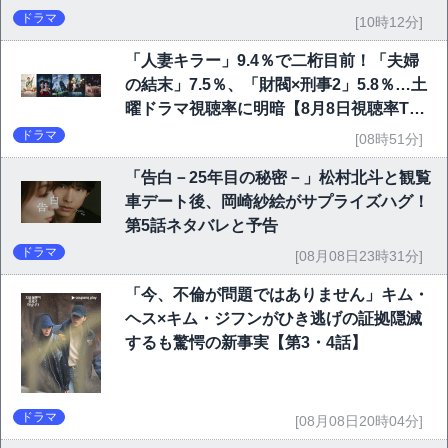
ドラマ
[10時12分]
「人妻キラー」9.4％で二桁目前！「夫婦
の結末」7.5％、「財閥×刑事2」5.8％…土
曜ドラマ視聴率に明暗【8月8日視聴率TO
P10】
ドラマ
[08時51分]
「告白－25年目の秘密－」松村北斗と観覧
車デート後、岡崎紗絵がサプライズハグ！
第5話ネタバレと予告
ドラマ
[08月08日23時31分]
「今、不倫が問題ではありません」キム・
ヘス×キム・ジフンがひき逃げの証拠隠滅
するも驚愕の新事実【第3・4話】
ドラマ
[08月08日20時04分]