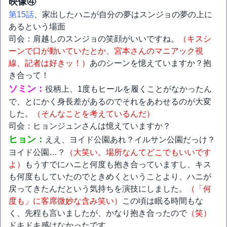
映像④
第15話
、家出したハニが自分の夢はスンジョの夢の上に
あるという場面
司会：肩越しのスンジョの笑顔がいいですね。
（キスシ
ーンで口が動いていたとか、宮本さんのマニアック視
線、記者は好きッ！）
あのシーンを憶えていますか？抱
き合って！
ソミン：
役柄上、1度もヒールを履くことがなかったん
で、とにかく身長差があるのでそれをあわせるのが大変
した。
（そんなことを考えているんだ）
司会：ヒョンジュンさんは憶えていますか？
ヒョン：
ええ、ヨイド公園あれ？イルサン公園だっけ？
ヨイド公園…？
（大笑い。場所なんてどこでもいいです
よ）
もうすでにハニと何度も抱き合っていますし、キス
も何度もしていたのでときめくということより、ハニが
戻ってきたんだという気持ちを演技にしました。
（「何
度も」に客席微妙な含み笑い）
この頃は眠る時間もな
く、先程も言いましたが、かなり抱き合ったので
（笑）
ドキドキ感はなかったです。