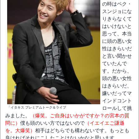
の時はペク・
スンジョにな
りきらなくて
はいけないと
思って、本当
に頭の悪い女
性はきらいだ
と言い聞かせ
ていたんで
す。だから、
頭の悪い女性
はきらいだ、
嫌いだってマ
インドコント
「イタキス プレミアムトーク＆ライブ
ロールして挑
みました。
（爆笑。ご自身はいかがですか？の宮本の質
問に）
僕も頭のいい方ではないので
（イエイエご謙遜
を。大爆笑）
相手はどちらでも構わないです。もっとも
良ければそれにこしたことはないかなと思います。