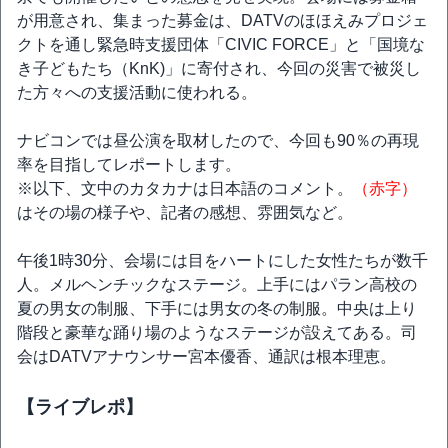
が用意され、集まった募金は、DATVのほほえみプロジェ
クトを通し緊急時支援団体「CIVIC FORCE」と「国境な
き子どもたち（KnK)」に寄付され、今回の災害で被災し
た方々への支援活動に使われる。
ナビコンでは昼公演を取材したので、今回も90％の再現
率を目指してレポートします。
※以下、文中のカタカナは日本語のコメント。
（赤字）
はその場の様子や、記者の感想、雰囲気など。
午後1時30分、会場には目をハートにした女性たちが数千
人。メルヘンチックなステージ。上手にはパラン高校の
夏の男女の制服、下手には男女の冬の制服。中央は上り
階段と豪華な踊り場のようなステージが設えてある。司
会はDATVアナウンサー宮本優香、通訳は根本理恵。
【ライブレポ】