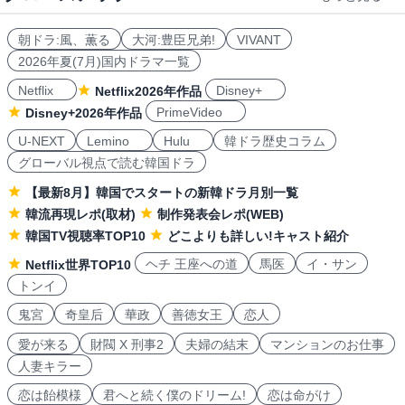
朝ドラ:風、薫る
大河:豊臣兄弟!
VIVANT
2026年夏(7月)国内ドラマ一覧
Netflix
Disney+
Netflix2026年作品
PrimeVideo
Disney+2026年作品
U-NEXT
Lemino
Hulu
韓ドラ歴史コラム
グローバル視点で読む韓国ドラ
【最新8月】韓国でスタートの新韓ドラ月別一覧
韓流再現レポ(取材)
制作発表会レポ(WEB)
韓国TV視聴率TOP10
どこよりも詳しい!キャスト紹介
ヘチ 王座への道
馬医
イ・サン
Netflix世界TOP10
トンイ
鬼宮
奇皇后
華政
善徳女王
恋人
愛が来る
財閥 X 刑事2
夫婦の結末
マンションのお仕事
人妻キラー
恋は飴模様
君へと続く僕のドリーム!
恋は命がけ