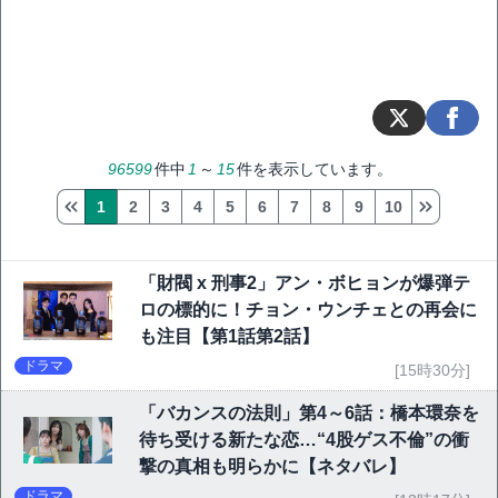
96599
件中
1
～
15
件を表示しています。
1
2
3
4
5
6
7
8
9
10
「財閥 x 刑事2」アン・ボヒョンが爆弾テ
ロの標的に！チョン・ウンチェとの再会に
も注目【第1話第2話】
ドラマ
[15時30分]
「バカンスの法則」第4～6話：橋本環奈を
待ち受ける新たな恋…“4股ゲス不倫”の衝
撃の真相も明らかに【ネタバレ】
ドラマ