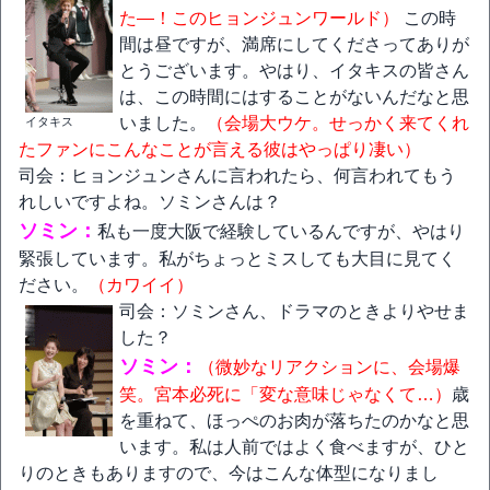
た―！このヒョンジュンワールド）
この時
間は昼ですが、満席にしてくださってありが
とうございます。やはり、イタキスの皆さん
は、この時間にはすることがないんだなと思
いました。
（会場大ウケ。せっかく来てくれ
イタキス
たファンにこんなことが言える彼はやっぱり凄い）
司会：ヒョンジュンさんに言われたら、何言われてもう
れしいですよね。ソミンさんは？
ソミン：
私も一度大阪で経験しているんですが、やはり
緊張しています。私がちょっとミスしても大目に見てく
ださい。
（カワイイ）
司会：ソミンさん、ドラマのときよりやせま
した？
ソミン：
（微妙なリアクションに、会場爆
笑。宮本必死に「変な意味じゃなくて…）
歳
を重ねて、ほっぺのお肉が落ちたのかなと思
います。私は人前ではよく食べますが、ひと
りのときもありますので、今はこんな体型になりまし