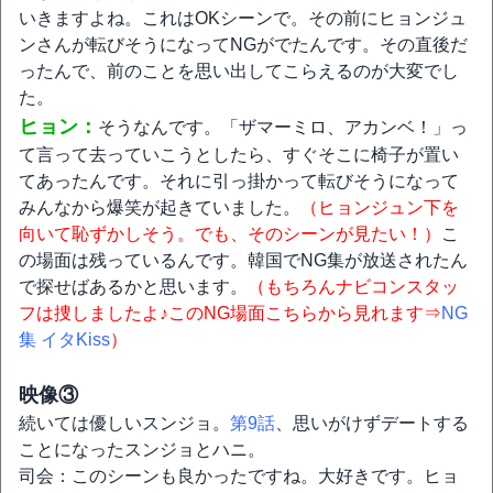
いきますよね。これはOKシーンで。その前にヒョンジュ
ンさんが転びそうになってNGがでたんです。その直後だ
ったんで、前のことを思い出してこらえるのが大変でし
た。
ヒョン：
そうなんです。「ザマーミロ、アカンベ！」っ
て言って去っていこうとしたら、すぐそこに椅子が置い
てあったんです。それに引っ掛かって転びそうになって
みんなから爆笑が起きていました。
（ヒョンジュン下を
向いて恥ずかしそう。でも、そのシーンが見たい！）
こ
の場面は残っているんです。韓国でNG集が放送されたん
で探せばあるかと思います。
（もちろんナビコンスタッ
フは捜しましたよ♪このNG場面こちらから見れます⇒
NG
集 イタKiss
）
映像③
続いては優しいスンジョ。
第9話
、思いがけずデートする
ことになったスンジョとハニ。
司会：このシーンも良かったですね。大好きです。ヒョ