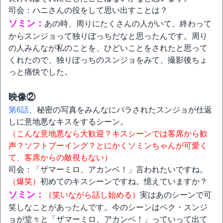
司会：ハニさんの役をして思い出すことは？
ソミン：
あの時、周りにたくさんの人がいて、終わって
からスンジョって独りぼっちだなと思ったんです。周り
の人みんなが私のことを、ひどいことをされたと思って
くれたので、独りぼっちのスンジョをみて、撮影後ちょ
っと痛快でした。
映像②
第6話
、秘密の写真をみんなにバラされたスンジョが仕返
しに意地悪なキスをするシーン。
（こんな意地悪なら大歓迎？キスシーンでは客席から歓
声？ソフトブーイング？とにかくソミンちゃんが可愛く
て、客席からの敵視もない）
司会：「ザマーミロ、アカンベ！」言われたいですね。
（爆笑）
初めてのキスシーンですね。憶えていますか？
ソミン：
（笑いながら話し始める）
実はあのシーンで可
笑しなことがあったんです。今のシーンはペク・スンジ
ョが堂々と「ザマーミロ、アカンベ！」っていって出て