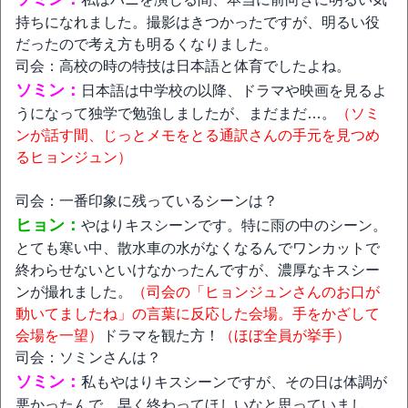
持ちになれました。撮影はきつかったですが、明るい役
だったので考え方も明るくなりました。
司会：高校の時の特技は日本語と体育でしたよね。
ソミン：
日本語は中学校の以降、ドラマや映画を見るよ
うになって独学で勉強しましたが、まだまだ…。
（ソミ
ンが話す間、じっとメモをとる通訳さんの手元を見つめ
るヒョンジュン）
司会：一番印象に残っているシーンは？
ヒョン：
やはりキスシーンです。特に雨の中のシーン。
とても寒い中、散水車の水がなくなるんでワンカットで
終わらせないといけなかったんですが、濃厚なキスシー
ンが撮れました。
（司会の「ヒョンジュンさんのお口が
動いてましたね」の言葉に反応した会場。手をかざして
会場を一望）
ドラマを観た方！
（ほぼ全員が挙手）
司会：ソミンさんは？
ソミン：
私もやはりキスシーンですが、その日は体調が
悪かったんで、早く終わってほしいなと思っていまし