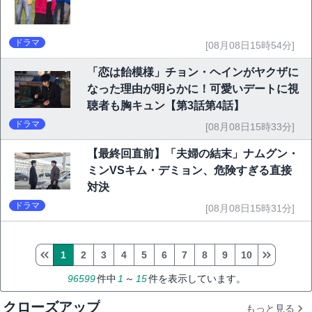
ドラマ
[08月08日15時54分]
「恋は飴模様」チョン・ヘインがヤクザに
なった理由が明らかに！可愛いデートに視
聴者も胸キュン【第3話第4話】
ドラマ
[08月08日15時33分]
【最終回直前】「夫婦の結末」ナムグン・
ミンVSキム・デミョン、危険すぎる直接
対決
ドラマ
[08月08日15時31分]
1
2
3
4
5
6
7
8
9
10
96599
件中
1
～
15
件を表示しています。
クローズアップ
もっと見る