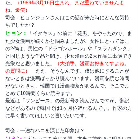
た。
（1989年3月16日生まれ。まだ重ねていませんよ
ね。爆笑）
司会：ヒョンジュンさんはこの話が来た時にどんな気持
ちでしたか？
ヒョン：
「イタキス」の前に「花男」をやったので、ま
た少女漫画が続くかと悩みましたが、女性にとってはこ
の2作は、男性の「ドラゴンボール」や「スラムダンク」
と同じような作品と聞き、少女漫画の2大作品に出演でき
光栄だと思いました。
（大拍手。漫画お好きですよね。
の質問に）
ええ、そうなんです。僕は他にすることが
ないときは漫画ばっかり読んでいます。漫画を読む時間
がないときも、韓国では漫画喫茶があるんで、そこでま
とめて10時間くらい読みます。
最近は「ワンピース」の最新号を読んだんですが、翻訳
などがあるので韓国では1ヶ月位遅れるんです。作家の方
に早く書いてほしいと言いたいです。
司会：一途なハニを演じた印象は？
ソミン：
私はハニを演じる間、本当に前向きに明るい気