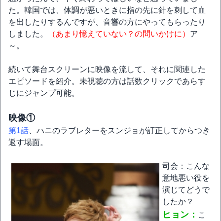
た。韓国では、体調が悪いときに指の先に針を刺して血
を出したりするんですが、音響の方にやってもらったり
しました。
（あまり憶えていない？の問いかけに）
ア
～。
続いて舞台スクリーンに映像を流して、それに関連した
エピソードを紹介。未視聴の方は話数クリックであらす
じにジャンプ可能。
映像①
第1話
、ハニのラブレターをスンジョが訂正してからつき
返す場面。
司会：こんな
意地悪い役を
演じてどうで
したか？
ヒョン：
こ