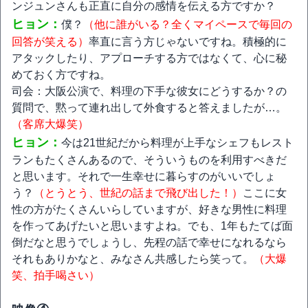
ンジュンさんも正直に自分の感情を伝える方ですか？
ヒョン：
僕？
（他に誰がいる？全くマイペースで毎回の
回答が笑える）
率直に言う方じゃないですね。積極的に
アタックしたり、アプローチする方ではなくて、心に秘
めておく方ですね。
司会：大阪公演で、料理の下手な彼女にどうするか？の
質問で、黙って連れ出して外食すると答えましたが…。
（客席大爆笑）
ヒョン：
今は21世紀だから料理が上手なシェフもレスト
ランもたくさんあるので、そういうものを利用すべきだ
と思います。それで一生幸せに暮らすのがいいでしょ
う？
（とうとう、世紀の話まで飛び出した！）
ここに女
性の方がたくさんいらしていますが、好きな男性に料理
を作ってあげたいと思いますよね。でも、1年もたてば面
倒だなと思うでしょうし、先程の話で幸せになれるなら
それもありかなと、みなさん共感したら笑って。
（大爆
笑、拍手喝さい）