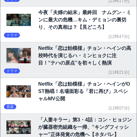
[13時17分]
今夜「夫婦の結末」最終回 ナムグン・ミ
ンに最大の危機…キム・デミョンの裏切
り、その真相は？【見どころ】
ドラマ
[12時47分]
Netflix「恋は飴模様」チョン・ヘインの高
校時代を演じるハ・ミンヒョクに注
目！“テハの原点”を初々しく熱演
ドラマ
[11時21分]
Netflix「恋は飴模様」チョン・ヘインがO
ST熱唱！名場面彩る「君に再び」スペシ
ャルMV公開
音楽
[11時07分]
「人妻キラー」第3・4話：コン・ヒョジン
が臓器密売組織を一掃、“キングフィッシ
ャー”正体発覚の危機へ【ネタバレ】