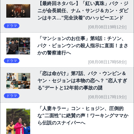
【最終回ネタバレ】「紅い真珠」パク・ジ
ニが会長就任、ナム・サンジ＆カン・ダビ
ンはキス…“完全決着”のハッピーエンド
ドラマ
[08月08日19時12分]
「マンションのお仕事」第9話：チソン、
パク・ビョンウンの殺人指示に直面！まさ
かの警察連行へ
ドラマ
[08月08日17時58分]
「恋は命がけ」第7話、パク・ウンビン＆
ヤン・セジョンは本物の恋へ？ “恋人すぎ
る”デートと12年前の事故の謎
ドラマ
[08月08日17時19分]
「人妻キラー」コン・ヒョジン、圧倒的
な“二面性”に絶賛の声！ワーキングママか
ら伝説のスナイパーへ