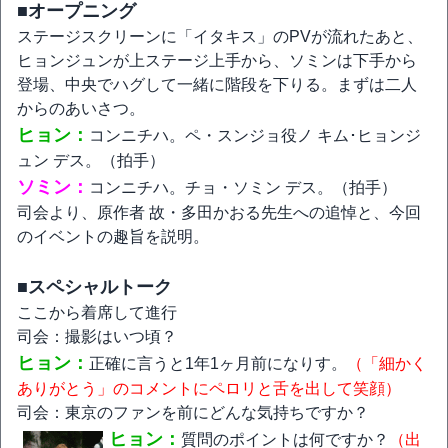
■オープニング
ステージスクリーンに「イタキス」のPVが流れたあと、
ヒョンジュンが上ステージ上手から、ソミンは下手から
登場、中央でハグして一緒に階段を下りる。まずは二人
からのあいさつ。
ヒョン：
コンニチハ。ペ・スンジョ役ノ キム･ヒョンジ
ュン デス。（拍手）
ソミン：
コンニチハ。チョ・ソミン デス。（拍手）
司会より、原作者 故・多田かおる先生への追悼と、今回
のイベントの趣旨を説明。
■スペシャルトーク
ここから着席して進行
司会：撮影はいつ頃？
ヒョン：
正確に言うと1年1ヶ月前になりす。
（「細かく
ありがとう」のコメントにペロリと舌を出して笑顔）
司会：東京のファンを前にどんな気持ちですか？
ヒョン：
質問のポイントは何ですか？
（出