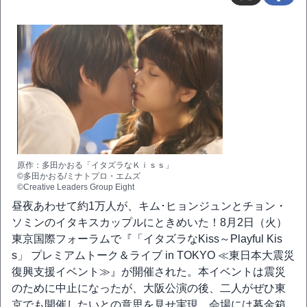
原作：多田かおる「イタズラなＫｉｓｓ」
©多田かおる/ミナトプロ・エムズ
©Creative Leaders Group Eight
昼夜あわせて約1万人が、キム･ヒョンジュンとチョン・
ソミンのイタキスカップルにときめいた！8月2日（火）
東京国際フォーラムで『「イタズラなKiss～Playful Kis
s」 プレミアムトーク＆ライブ in TOKYO ≪東日本大震災
復興支援イベント≫』が開催された。本イベントは震災
のために中止になったが、大阪公演の後、二人がぜひ東
京でも開催したいとの意思を見せ実現。会場には募金箱