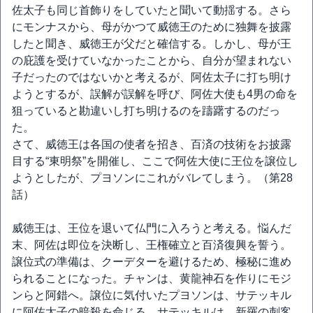
佐太子も同じ首飾りをしていたと聞いて動揺する。さら
にモンナスから、母がかつて威徳王のために独舞を披露
したと聞き、威徳王が父だと確信する。しかし、母が王
の庇護を受けていなかったことから、自分が望まれない
子だったのではないかと考えるが、阿佐太子に打ち明け
ようとするが、誤解が誤解を呼び、阿佐大使も4男の命を
狙っていると勘違いし打ち明けるのを躊躇するのだっ
た。
さて、威徳王は各国の使者を招き、百済の技術をお披露
目する“東明祭”を開催し、ここで阿佐大使に王位を譲位し
ようとしたが、プヨソンにこれがバレてしまう。（第28
話）
威徳王は、王位を退いて仏門に入ろうと考える。悩んだ
末、阿佐は即位を決断し、王権確立と百済復興を誓う。
譲位式の準備は、クーデターを避けるため、極秘に進め
られることになった。チャンは、黄龍神石を作りにモジ
ンらと阿錯へ。譲位に気付いたプヨソンは、サテッキル
に阿佐太子の暗殺を命じる。サテッキルは、新羅の刺客