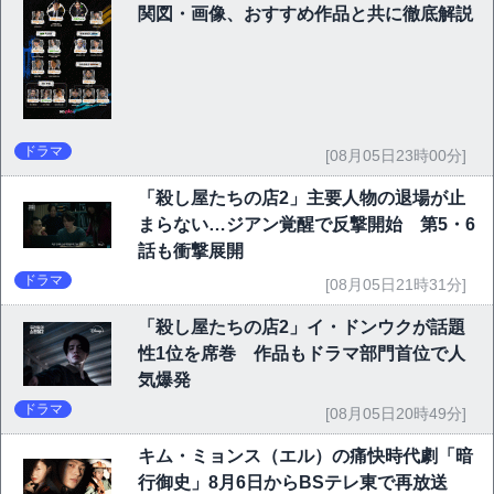
関図・画像、おすすめ作品と共に徹底解説
ドラマ
[08月05日23時00分]
「殺し屋たちの店2」主要人物の退場が止
まらない…ジアン覚醒で反撃開始 第5・6
話も衝撃展開
ドラマ
[08月05日21時31分]
「殺し屋たちの店2」イ・ドンウクが話題
性1位を席巻 作品もドラマ部門首位で人
気爆発
ドラマ
[08月05日20時49分]
キム・ミョンス（エル）の痛快時代劇「暗
行御史」8月6日からBSテレ東で再放送