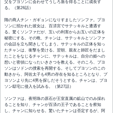
父をプヨソンに会わせてうしろ盾を得ることに成長す
る。（第26話）
隋の商人チン・ガギョンになりすましたソンファ。プヨ
ソンに招かれた彼女は、百済宮でサテッキルと遭遇す
る。驚くソンファだが、互いの利害からお互いの正体を
秘密にする。その晩、チャンは、サテッキルとソンファ
の会話を立ち聞きしてしまう。サテッキルの正体を知っ
たチャンは、衝撃を受ける。翌朝、親友と師匠をだまし
たことをなじるチャンに、サテッキルは、自分の姫への
想いと密偵になったいきさつを教える。そのころ、プヨ
ソンはソドンの捜索を再開する。そしてプヨソンのこの
動きから、阿佐太子も4男の存在を知るところとなり、プ
ヨソンより先に4男を探しだそうとする。チャンは、プヨ
ソン邸宅に侵入を試みる。（第27話）
ソンファは、夜明珠の原石が王室直属の鉱山でのみ採れ
ることを知り、チャンが百済の王子であることを察知
し、チャンに知らせる。驚いたチャンは否定するが、阿