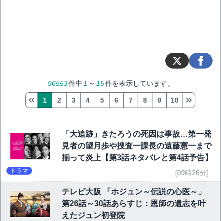
96553
件中
1
～
15
件を表示しています。
1
2
3
4
5
6
7
8
9
10
「大追跡」きたろうの死因は事故…第一発
見者の望月歩や捜査一課長の遠藤憲一まで
揃って炎上【第3話ネタバレと第4話予告】
ドラマ
[09時26分]
テレビ大阪 「ホジュン～伝説の心医～」
第26話～30話あらすじ：恩師の遺志を叶
えたジュン初登院