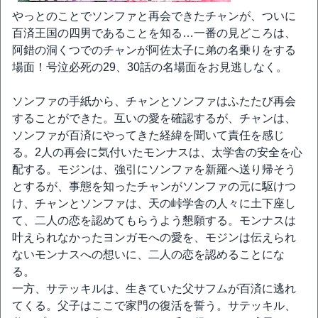
やっとのことでソンファと再会できたチャンが、ついに
百済王国の四男であることを知る…一番の見どころは、
阿錯の洞くつでのチャンが阿佐太子に弟の名乗りをする
場面！号泣必死の29、30話の名場面をお見逃しなく。
ソンファの手紙から、チャンとソンファはふたたび再会
することができた。互いの愛を確認するが、チャンは、
ソンファが百済にやってきた経緯を聞いて責任を感じ
る。2人の再会に気付いたモンナスは、太学舎の安全を心
配する。モジンは、強引にソンファを新羅へ送り帰そう
とするが、事態を知ったチャンがソンファの元に駆けつ
け、チャンとソンファは、天の峠学舎の人々に土下座し
て、二人の恋を認めてもらうよう懇願する。モンナスは
叶えられなかったヨンガモへの愛を、モジンは伝えられ
ないモンナスへの想いに、二人の恋を認めることにな
る。
一方、サテッキルは、生きていた父サフムが百済に逃れ
てくる。父子はここで家門の復活を誓う。サテッキル、