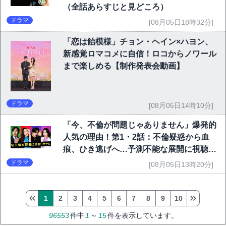
（全話あらすじと見どころ）
ドラマ
[08月05日18時32分]
「恋は飴模様」チョン・ヘイン×ハヨン、
新感覚ロマコメに自信！ロコからノワール
まで楽しめる【制作発表会動画】
ドラマ
[08月05日14時10分]
「今、不倫が問題じゃありません」爆発的
人気の理由！第1・2話：不倫疑惑から血
痕、ひき逃げへ…予測不能な展開に視聴者
熱狂
ドラマ
[08月05日13時20分]
1
2
3
4
5
6
7
8
9
10
96553
件中
1
～
15
件を表示しています。