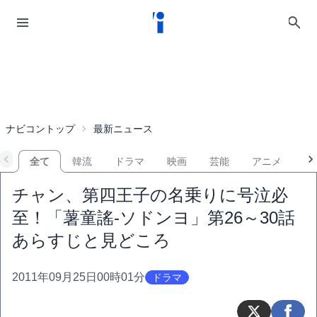
ナビコントップ
最新ニュース
全て
韓流
ドラマ
映画
芸能
アニメ
音
チャン、第四王子の名乗りに号泣必
至！「薯童謠-ソドンヨ」第26～30話
あらすじと見どころ
2011年09月25日00時01分
ドラマ