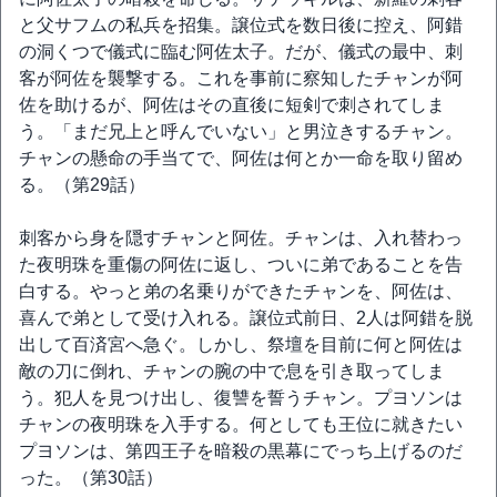
と父サフムの私兵を招集。譲位式を数日後に控え、阿錯
の洞くつで儀式に臨む阿佐太子。だが、儀式の最中、刺
客が阿佐を襲撃する。これを事前に察知したチャンが阿
佐を助けるが、阿佐はその直後に短剣で刺されてしま
う。「まだ兄上と呼んでいない」と男泣きするチャン。
チャンの懸命の手当てで、阿佐は何とか一命を取り留め
る。（第29話）
刺客から身を隠すチャンと阿佐。チャンは、入れ替わっ
た夜明珠を重傷の阿佐に返し、ついに弟であることを告
白する。やっと弟の名乗りができたチャンを、阿佐は、
喜んで弟として受け入れる。譲位式前日、2人は阿錯を脱
出して百済宮へ急ぐ。しかし、祭壇を目前に何と阿佐は
敵の刀に倒れ、チャンの腕の中で息を引き取ってしま
う。犯人を見つけ出し、復讐を誓うチャン。プヨソンは
チャンの夜明珠を入手する。何としても王位に就きたい
プヨソンは、第四王子を暗殺の黒幕にでっち上げるのだ
った。（第30話）