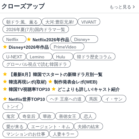
クローズアップ
もっと見る
朝ドラ:風、薫る
大河:豊臣兄弟!
VIVANT
2026年夏(7月)国内ドラマ一覧
Netflix
Disney+
Netflix2026年作品
PrimeVideo
Disney+2026年作品
U-NEXT
Lemino
Hulu
韓ドラ歴史コラム
グローバル視点で読む韓国ドラ
【最新8月】韓国でスタートの新韓ドラ月別一覧
韓流再現レポ(取材)
制作発表会レポ(WEB)
韓国TV視聴率TOP10
どこよりも詳しい!キャスト紹介
ヘチ 王座への道
馬医
イ・サン
Netflix世界TOP10
トンイ
鬼宮
奇皇后
華政
善徳女王
恋人
愛が来る
エージェント・キム
夫婦の結末
マンションのお仕事
人妻キラー