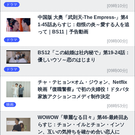
ドラマ
[09時10分]
中国版 大奥「武則天-The Empress-」第4
1-45話あらすじ：怨恨の炎～愛する人を追
って｜BS11｜予告動画
ドラマ
[09時00分]
BS12「この結婚は社内秘で」第19-24話：
優しいウソ～恋のはじまり
ドラマ
[09時00分]
チャ・テヒョン×オム・ジウォン、Netflix
映画『復職警察』で初の夫婦役！ドタバタ
家族アクションコメディ制作決定
映画
[08時53分]
WOWOW「華麗なる日々」第46-最終回あ
らすじ：チョン・イルとチョン・インソ
ン、互いの気持ちを確かめ合い恋人に