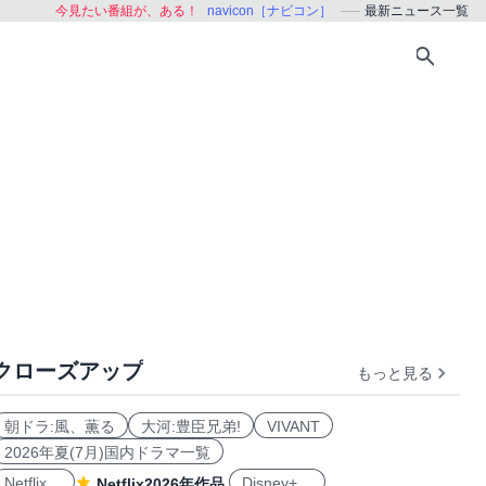
今見たい番組が、ある！
navicon［ナビコン］
最新ニュース一覧
クローズアップ
もっと見る
朝ドラ:風、薫る
大河:豊臣兄弟!
VIVANT
2026年夏(7月)国内ドラマ一覧
Netflix
Disney+
Netflix2026年作品