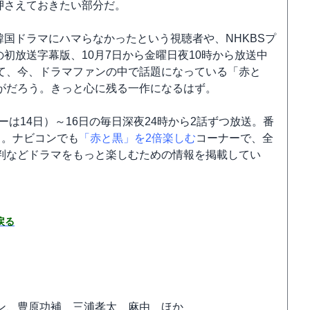
押さえておきたい部分だ。
韓国ドラマにハマらなかったという視聴者や、NHKBSプ
の初放送字幕版、10月7日から金曜日夜10時から放送中
て、今、ドラマファンの中で話題になっている「赤と
がだろう。きっと心に残る一作になるはず。
ーは14日）～16日の毎日深夜24時から2話ずつ放送。番
る。ナビコンでも
「赤と黒」を2倍楽しむ
コーナーで、全
判などドラマをもっと楽しむための情報を掲載してい
戻る
ン、豊原功補 三浦孝太 麻由 ほか