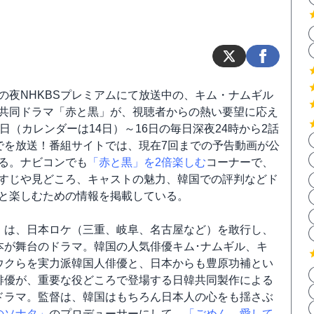
の夜NHKBSプレミアムにて放送中の、キム・ナムギル
共同ドラマ「赤と黒」が、視聴者からの熱い要望に応え
3日（カレンダーは14日）～16日の毎日深夜24時から2話
でを放送！番組サイトでは、現在7回までの予告動画が公
る。ナビコンでも
「赤と黒」を2倍楽しむ
コーナーで、
すじや見どころ、キャストの魅力、韓国での評判などド
と楽しむための情報を掲載している。
」は、日本ロケ（三重、岐阜、名古屋など）を敢行し、
本が舞台のドラマ。韓国の人気俳優キム･ナムギル、キ
ウクらを実力派韓国人俳優と、日本からも豊原功補とい
俳優が、重要な役どころで登場する日韓共同製作による
ドラマ。監督は、韓国はもちろん日本人の心をも揺さぶ
のソナタ」
のプロデューサーにして、
「ごめん、愛して