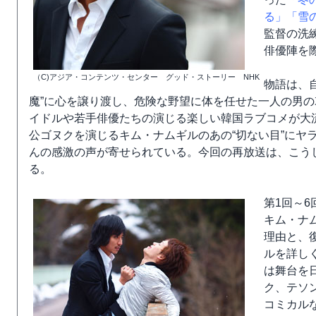
る」
「雪
監督の洗
俳優陣を
（C)アジア・コンテンツ・センター グッド・ストーリー NHK
物語は、
魔”に心を譲り渡し、危険な野望に体を任せた一人の男の
イドルや若手俳優たちの演じる楽しい韓国ラブコメが大流
公ゴヌクを演じるキム・ナムギルのあの“切ない目”にヤ
んの感激の声が寄せられている。今回の再放送は、こう
る。
第1回～
キム・ナ
理由と、
ルを詳し
は舞台を
ク、テソ
コミカル