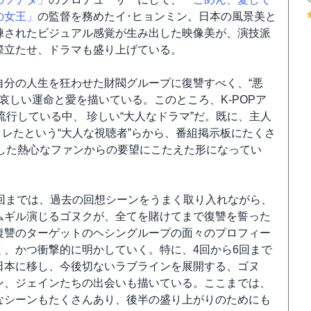
の女王」
の監督を務めたイ･ヒョンミン。日本の風景美と
練されたビジュアル感覚が生み出した映像美が、演技派
際立たせ、ドラマも盛り上げている。
自分の人生を狂わせた財閥グループに復讐すべく、“悪
哀しい運命と愛を描いている。このところ、K-POPア
行している中、 珍しい“大人なドラマ”だ。既に、主人
ラレたという“大人な視聴者”らから、番組掲示板にたくさ
した熱心なファンからの要望にこたえた形になってい
6回までは、過去の回想シーンをうまく取り入れながら、
ムギル演じるゴヌクが、全てを賭けてまで復讐を誓った
復讐のターゲットのヘシングループの面々のプロフィー
く、かつ衝撃的に明かしていく。特に、4回から6回まで
日本に移し、今後切ないラブラインを展開する、ゴヌ
ン、ジェインたちの出会いも描いている。ここまでは、
なシーンもたくさんあり、後半の盛り上がりのためにも