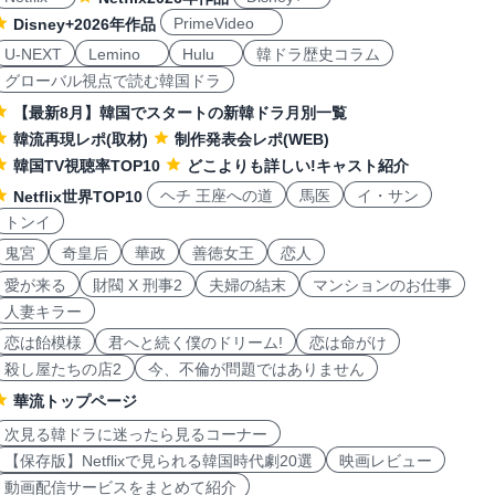
PrimeVideo
Disney+2026年作品
U-NEXT
Lemino
Hulu
韓ドラ歴史コラム
グローバル視点で読む韓国ドラ
【最新8月】韓国でスタートの新韓ドラ月別一覧
韓流再現レポ(取材)
制作発表会レポ(WEB)
韓国TV視聴率TOP10
どこよりも詳しい!キャスト紹介
ヘチ 王座への道
馬医
イ・サン
Netflix世界TOP10
トンイ
鬼宮
奇皇后
華政
善徳女王
恋人
愛が来る
財閥 X 刑事2
夫婦の結末
マンションのお仕事
人妻キラー
恋は飴模様
君へと続く僕のドリーム!
恋は命がけ
殺し屋たちの店2
今、不倫が問題ではありません
華流トップページ
次見る韓ドラに迷ったら見るコーナー
【保存版】Netflixで見られる韓国時代劇20選
映画レビュー
動画配信サービスをまとめて紹介