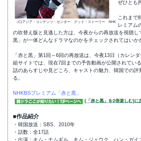
ぜひとも
これまで
（C)アジア・コンテンツ・センター グッド・ストーリー NHK
レミアム
の吹替え版と見逃した方は、今夜からの再放送を視聴し
黒」が一体どんなドラマなのかをチェックされてはいか
「赤と黒」第1回～6回の再放送は、今夜13日（カレンダ
組サイトでは、現在7回までの予告動画が公開されてい
話のあらすじや見どころ、キャストの魅力、韓国での評
る。
NHKBSプレミアム「赤と黒」
[「赤と黒」を2倍楽しむ]に
■作品紹介
・韓国放送：SBS、2010年
・話数：全17話
・出演：キム・ナムギル キム・ジェウク ハン・ガイ