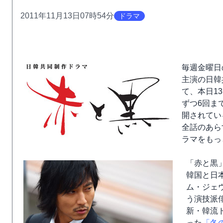
2011年11月13日07時54分
ドラマ
毎週金曜日
主演の日韓
て、本日1
ずつ6回ま
開されてい
全話のあら
ラマをもっ
「赤と黒
韓国と日
ム・ジェ
う演技派
新・韓流
った
「冬