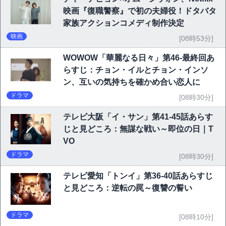
映画『復職警察』で初の夫婦役！ドタバタ
家族アクションコメディ制作決定
映画
[08時53分]
WOWOW「華麗なる日々」第46-最終回あ
らすじ：チョン・イルとチョン・インソ
ン、互いの気持ちを確かめ合い恋人に
ドラマ
[08時30分]
テレビ大阪「イ・サン」第41-45話あらす
じと見どころ：無謀な戦い～即位の日｜T
VO
ドラマ
[08時30分]
テレビ愛知「トンイ」第36-40話あらすじ
と見どころ：逆転の罠～復讐の誓い
ドラマ
[08時10分]