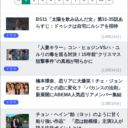
BS11「太陽を飲み込んだ女」第31-35話あ
らすじ：ドゥシクは自宅にルシアを招待
ドラマ
[14時24分]
「人妻キラー」コン・ヒョジンVSハ・ユ
ルリの毒を巡る対決！15年前“クリスマス
狙撃事件”の真相が明らかに
ドラマ
[13時34分]
橋本環奈、恋リアに大爆笑！チェ・ジョン
ヒョプとの恋に変化？「バカンスの法則」
新展開にABEMA人気恋リアメンバー集結
ドラマ
[13時18分]
チョン・ヘイン“飴（ヨッ）のように甘く
粘り強い作品” 「恋は飴模様」主演3人が