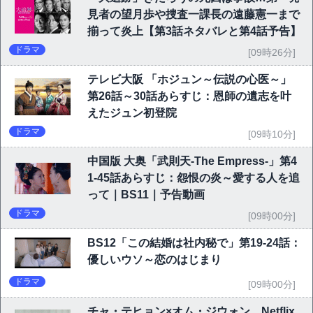
見者の望月歩や捜査一課長の遠藤憲一まで
揃って炎上【第3話ネタバレと第4話予告】
ドラマ
[09時26分]
テレビ大阪 「ホジュン～伝説の心医～」
第26話～30話あらすじ：恩師の遺志を叶
えたジュン初登院
ドラマ
[09時10分]
中国版 大奥「武則天-The Empress-」第4
1-45話あらすじ：怨恨の炎～愛する人を追
って｜BS11｜予告動画
ドラマ
[09時00分]
BS12「この結婚は社内秘で」第19-24話：
優しいウソ～恋のはじまり
ドラマ
[09時00分]
チャ・テヒョン×オム・ジウォン、Netflix