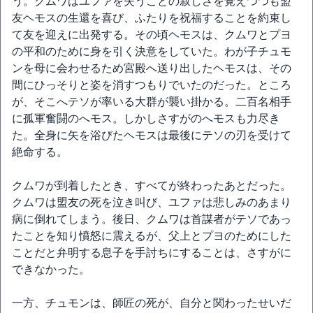
う。クムワはユファを失うことの寂しさを覚えつつも盟
友ヘモスの生還を喜び、ふたりを祝福することを約束し
て友を迎えに出発する。その頃ヘモスは、クムワとプヨ
の平和のために身を引く決意をしていた。わが子チュモ
ンを母に会わせるため宮殿へ送り出したヘモスは、その
間にひっそりと姿を消すつもりでいたのだった。ところ
が、そこへテソが率いる大群が襲い掛かる。二百名相手
に孤軍奮闘のへモス。しかしさすがのへモスも力尽き
た。全身に矢を浴びたヘモスは最後にテソの刃を受けて
絶命する。
クムワが到着したとき、すべてが終わったあとだった。
クムワは盟友の死を泣き叫び、ユファは悲しみのあまり
病に倒れてしまう。後日、クムワは首謀者がテソであっ
たことを知り憤怒に震えるが、父上とプヨのためにした
ことだと弁明する息子を手討ちにすることは、さすがに
できなかった。
一方、チュモンは、師匠の死が、自分と関わったせいだ