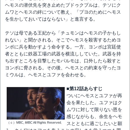
ヘモスの潜伏先を突き止めたプドゥクプルは、テソにク
ムワとヘモスの絆について教え、「プヨのためにヘモス
を生かしておいてはならない」と進言する。
テソは母である王妃から「チュモンはヘモスの子かもし
れない」と聞かされる。そこでヘモスを殺害するためヨ
ンポに兵を動かすよう命令する。一方、ヨンポは宮廷使
者とともに鉄器工場の武器を横流ししていた。武器を持
ち出すところを目撃したモパルモは、口外したら殺すと
ヨンポに脅される。その後、ヘモスとの約束を守ったヨ
ミウルは、ヘモスとユファを会わせる。
■第12話あらすじ
ついにヘモスとユファが再
会を果たした。ユファはク
ムワに対して限りない恩を
感じながらも、余生をヘモ
（ｃ）MBC, iMBC All Rights Reserved.
スとともに過ごしたいと願