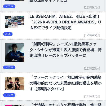
語る注目ポイントとは
ドラマ
[12時57分]
LE SSERAFIM、ATEEZ、RIIZEら出演！
「2026 K-WORLD DREAM AWARDS」U
-NEXTでライブ配信決定
音楽
[12時45分]
「財閥×刑事2」シーズン1最終黒幕クァ
ク・シヤンが帰還！囚人服姿で再登場…特
別出演リレーのトップバッターに
ドラマ
[12時23分]
「ファーストクライ」前田敦子が院内感染
の噂の的になった未受診妊婦に過去を明か
す【第5話ネタバレ】
ドラマ
[11時31分]
「大追跡」きたろうの死因は事故…第一発