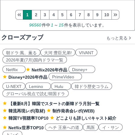
1
2
3
4
5
6
7
8
9
10
96560
件中
1
～
15
件を表示しています。
クローズアップ
もっと見る
朝ドラ:風、薫る
大河:豊臣兄弟!
VIVANT
2026年夏(7月)国内ドラマ一覧
Netflix
Disney+
Netflix2026年作品
PrimeVideo
Disney+2026年作品
U-NEXT
Lemino
Hulu
韓ドラ歴史コラム
グローバル視点で読む韓国ドラ
【最新8月】韓国でスタートの新韓ドラ月別一覧
韓流再現レポ(取材)
制作発表会レポ(WEB)
韓国TV視聴率TOP10
どこよりも詳しい!キャスト紹介
ヘチ 王座への道
馬医
イ・サン
Netflix世界TOP10
トンイ