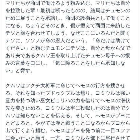
マリたちが商団で働けるよう頼み込む。マリたちは自分
を拉致した輩！最初は断ったものの、結局はチュモンの
ために雇うことを承諾し、商団の護衛兵として働くこと
になる。ちょうどそのとき、傷が癒えて商団に来訪した
テソと顔を合わせてしまう。なぜここにいるんだと聞く
テソに、ソソノが命の恩人だという。「命だけは助けて
ください」と頼むチュモンにテソは、自分と母から父で
あり夫であるクムワ王を取り上げたチュモン母子への恨
みの言葉を口にし、「気に障ることをしたら承知しな
い」と脅す。
クムワはフクチ大将軍に命じてヘモスの行方を捜させ
る。それを知ったプドゥクプルは焦り、ヨミウルは強い
霊力を持つ幼い巫女ピョリハの力を借りてヘモスの潜伏
先を突き止める。ヨミウルは牢に投獄したのは自分でク
ムワは知らないことを伝える。そして、へモスがプヨに
とどまると、やがては漢と戦うことになるからプヨから
出て行くよう頼む。ヘモスはプヨを発つ前に一目ユファ
に会いたいと願う。一方、ヨミウルを部下に尾行させて