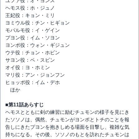
ユファ役：オ・ヨンス
ヘモス役：ホ・ジュノ
王妃役：キョン・ミリ
ヨミウル役：チン・ヒギョン
モパルモ役：イ・ゲイン
プヨン役：イム・ソヨン
ヨンポ役：ウォン・ギジュン
ウテ役：チョン・ホビン
サヨン役：ペ・スビン
オイ役：ヨ・ホミン
マリ役：アン・ジョンフン
ヒョッポ役：イム・デホ
ほか
■第11話あらすじ
ヘモスとともに剣の練習に励むチュモンの様子を見にき
たソソノは、偶然、チュモンがヨンポとトチのことを報
告しにきたプヨンを抱きしめる場面を目撃し、複雑な気
持ちになる。その後、ソソノのもとを訪れたチュモンは