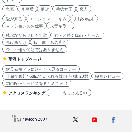
鬼宮
奇皇后
華政
善徳女王
恋人
愛が来る
エージェント・キム
夫婦の結末
マンションのお仕事
人妻キラー
残念ながら明日も出勤
君へと続く僕のドリーム!
恋は命がけ
殺し屋たちの店2
今、不倫が問題ではありません
華流トップページ
次見る韓ドラに迷ったら見るコーナー
【保存版】Netflixで見られる韓国時代劇20選
映画レビュー
動画配信サービスをまとめて紹介
もっと見る>>
アクセスランキング
navicon 2007