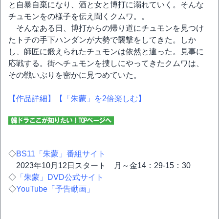
と自暴自棄になり、酒と女と博打に溺れていく。そんな
チュモンをの様子を伝え聞くクムワ。。
そんなある日、博打からの帰り道にチュモンを見つけ
たトチの手下ハンダンが大勢で襲撃をしてきた。しか
し、師匠に鍛えられたチュモンは依然と違った。見事に
応戦する。街へチュモンを捜しにやってきたクムワは、
その戦いぶりを密かに見つめていた。
【作品詳細】
【「朱蒙」を2倍楽しむ】
◇
BS11「朱蒙」番組サイト
2023年10月12日スタート 月～金14：29-15：30
◇
「朱蒙」DVD公式サイト
◇
YouTube「予告動画」