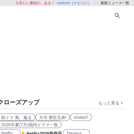
今見たい番組が、ある！
navicon［ナビコン］
最新ニュース一覧
クローズアップ
もっと見る
朝ドラ:風、薫る
大河:豊臣兄弟!
VIVANT
2026年夏(7月)国内ドラマ一覧
Netflix
Disney+
Netflix2026年作品