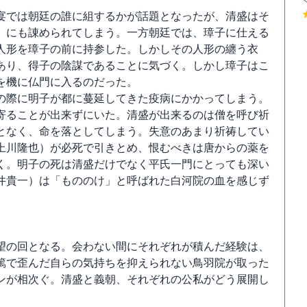
宴では朝廷の誰に組するかが話題となったが、清盛はそ
）にも諌められてしまう。一方朝廷では、璋子に仕える
人形を璋子の前に持参した。しかしその人形の纏う衣
あり、得子の陰謀であることに気づく。しかし璋子はこ
を機に仏門に入るのだった。
の際に明子が都に蔓延してきた疫病にかかってしまう。
寄ることが出来ずにいた。清盛が出来るのは僧を呼び祈
となく、命を落としてしまう。失意のあまり祈祷してい
上川隆也）が必死で引きとめ、恨むべきは唐からの薬を
く。明子の死は清盛だけでなく平氏一門にとっても深い
井貴一）は「もののけ」と呼ばれた白河院の血を感じず
望の回となる。会わない間にそれぞれが積んだ経験は、
篤で歪んだ自らの気持ちを抑えられない鳥羽院が取った
ンが相次ぐ。清盛と義朝、それぞれの公私がどう展開し