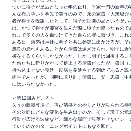
ついに得子が皇后となった年の正月、平家一門の新年の
んな権力争いを鼻先で笑うのみで、弟の家盛（大東駿介
者が得子を呪詛したとして、得子が証拠の品という呪い
は、かつて得子が姫宮を生んだ際に璋子が贈ったもので
れまで多くの人を傷つけてきた自らの罪に気づき、これ
ある日、清盛は神社に明子と共に参詣に出かけるが、そ
感染の恐れもあることから清盛は遠ざけられ、明子に近
祷をするくらいしかなかった。しかし明子は回復するこ
た僧たちに斬りかかって逆上する清盛だったが、盛国（
持ち込ませない朝廷、疫病を蔓延させる朝廷であると説
痛手であったが、同時に取り乱す清盛に、父・忠盛（中
にはいられなかった。
＜第12回みどころ＞
久々の義朝登場で、再び清盛とのやりとりが見られる待
その対面にどんな変化を生み出すのか。そして璋子の危
行動が広げる波紋など、細かな場面で見落とせないシー
ていくのかのターニングポイントにもなる回だ。