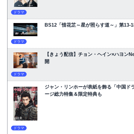
ドラマ
BS12「惜花芷～星が照らす道～」第13
ドラマ
【きょう配信】チョン・ヘイン×ハヨンNet
開
ドラマ
ジャン・リンホーが表紙を飾る「中国ドラ
ージ総力特集＆限定特典も
ドラマ