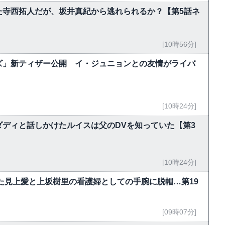
た寺西拓人だが、坂井真紀から逃れられるか？【第5話ネ
[10時56分]
ズ」新ティザー公開 イ・ジュニョンとの友情がライバ
[10時24分]
ディと話しかけたルイスは父のDVを知っていた【第3
[10時24分]
た見上愛と上坂樹里の看護婦としての手腕に脱帽…第19
[09時07分]