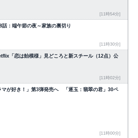
[11時54分]
-18話：端午節の夜～家族の裏切り
[11時30分]
flix「恋は飴模様」見どころと新スチール（12点）公
[11時02分]
マが好き！」第3弾発売へ 「逐玉：翡翠の君」30ペ
[11時00分]