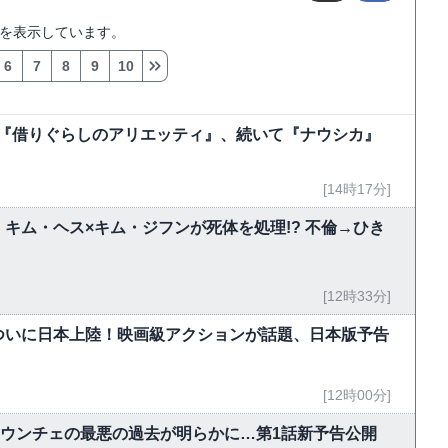
を表示しています。
6
7
8
9
10
今夜『借りぐらしのアリエッティ』、続いて『ナウシカ』
[14時17分]
キム・ヘス×キム・ジフンが死体を処理!? 不倫→ひき
[12時33分]
ついに日本上陸！映画級アクションが話題、日本版予告
[12時00分]
・ウンチェの最悪の過去が明らかに…第1話新予告公開