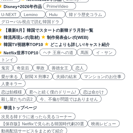
PrimeVideo
Disney+2026年作品
U-NEXT
Lemino
Hulu
韓ドラ歴史コラム
グローバル視点で読む韓国ドラ
【最新8月】韓国でスタートの新韓ドラ月別一覧
韓流再現レポ(取材)
制作発表会レポ(WEB)
韓国TV視聴率TOP10
どこよりも詳しい!キャスト紹介
ヘチ 王座への道
馬医
イ・サン
Netflix世界TOP10
トンイ
鬼宮
奇皇后
華政
善徳女王
恋人
愛が来る
財閥 X 刑事2
夫婦の結末
マンションのお仕事
人妻キラー
恋は飴模様
君へと続く僕のドリーム!
恋は命がけ
殺し屋たちの店2
今、不倫が問題ではありません
華流トップページ
次見る韓ドラに迷ったら見るコーナー
【保存版】Netflixで見られる韓国時代劇20選
映画レビュー
動画配信サービスをまとめて紹介