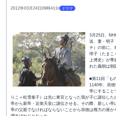
2012年03月24日09時41分
ドラマ
3月25日、N
送、妻・明子
チ）の前に、
璋子（たまこ
上博史）が季
れた義朝は朝
■第11回「
1140年、
帝にすること
りこ＝松雪泰子）は先に東宮となった我が子に譲位した
帝から新帝・近衛天皇に譲位させる。その際、新しい帝
帝の父親でなければならないことから崇徳は権力の座か
増すばかりとなった。