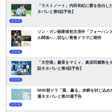
「ラストノート」内田有紀に愛を告白し
タバレと第6話予告】
ドラマ
ソン・ガン除隊後初主演作「フォーハン
ル関係へ…切ない青春ドラマに期待
ドラマ
「大空港」趣里をマミィ、眞栄田郷敦をダ
話ネタバレと第4話予告】
ドラマ
NHK朝ドラ「風、薫る」赤痢を封じ込め
週ネタバレと第20週予告
ドラマ