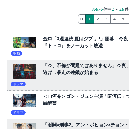
96576
件中
1
～
15
件
1
2
3
4
5
金ロ「3週連続 夏はジブリ!!」開幕 
『トトロ』をノーカット放送
映画
「今、不倫が問題ではありません」今夜、
逃げ→暴走の連鎖が始まる
ドラマ
＜山河令＞ゴン・ジュン主演「暗河伝」
編解禁
ドラマ
「財閥×刑事2」アン・ボヒョン×チョン