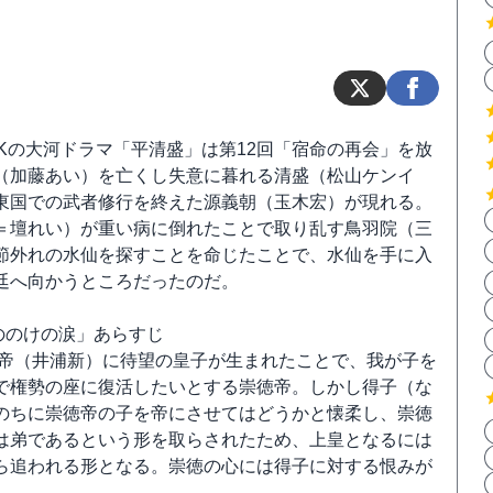
HKの大河ドラマ「平清盛」は第12回「宿命の再会」を放
（加藤あい）を亡くし失意に暮れる清盛（松山ケンイ
東国での武者修行を終えた源義朝（玉木宏）が現れる。
＝壇れい）が重い病に倒れたことで取り乱す鳥羽院（三
節外れの水仙を探すことを命じたことで、水仙を手に入
廷へ向かうところだったのだ。
もののけの涙」あらすじ
崇徳帝（井浦新）に待望の皇子が生まれたことで、我が子を
で権勢の座に復活したいとする崇徳帝。しかし得子（な
のちに崇徳帝の子を帝にさせてはどうかと懐柔し、崇徳
は弟であるという形を取らされたため、上皇となるには
ら追われる形となる。崇徳の心には得子に対する恨みが