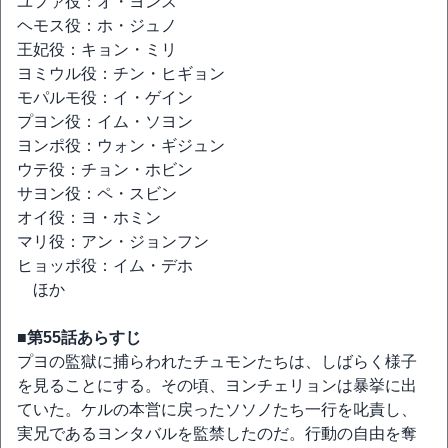
ユファ役：オ・ヨンス
ヘモス役：ホ・ジュノ
王妃役：キョン・ミリ
ヨミウル役：チン・ヒギョン
モパルモ役：イ・ゲイン
プヨン役：イム・ソヨン
ヨンポ役：ウォン・ギジュン
ウテ役：チョン・ホビン
サヨン役：ペ・スビン
オイ役：ヨ・ホミン
マリ役：アン・ジョンフン
ヒョッポ役：イム・デホ
ほか
■第55話あらすじ
プヨの監獄に捕らわれたチュモンたちは、しばらく様子
を見ることにする。その頃、ヨンチェリョンは暴挙に出
ていた。ケルの本営に戻ったソソノたち一行を叱責し、
実兄であるヨンタバルを監禁したのだ。行動の自由を奪