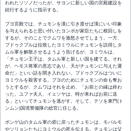
われたソソノだったが、サヨンに新しい国の宮殿建設を
続行するように指示する。
プヨ宮殿では、チュモンを漢に引き渡せば漢にいい印象
を与えられると思い付いたヨンポが家臣たちに根回しを
するが、そのことでクムワを激怒させてしまう。一方、
プドゥクプルは拉致したヨミウルにチュモンを説得しタ
ムル軍を解散させるようよう告げるが、ヨミウルは、
「チュモン王子は、タムル軍と新しい国を建てる。それ
が、ヘモス将軍の意志であり、天がチュモンに与えた運
命だ」といい話を聞き入れない。プドゥクプルはついに
ヨミウルを殺害する。プヨのためにチュモンの命も奪お
うとするが、クムワはそれを止め、「お前との縁は終わ
った。ユファ夫人、イェソヤは、時が来ればお前に送
る」といってチュモンを逃がす。そして、テソを東門(ト
ンムン)国境警備隊の総官に任じる。
ポンゲ山のタムル軍の砦に戻ったチュモンは、モパルモ
やソリョンたちにヨミウルの死を伝える。チュモンは父