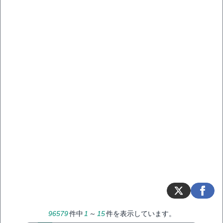
96579
件中
1
～
15
件を表示しています。