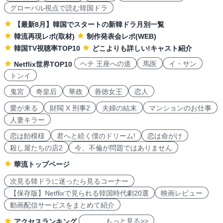
グローバル視点で読む韓国ドラ
【最新8月】韓国でスタートの新韓ドラ月別一覧
韓流再現レポ(取材)
制作発表会レポ(WEB)
韓国TV視聴率TOP10
どこよりも詳しい!キャスト紹介
ヘチ 王座への道
馬医
イ・サン
Netflix世界TOP10
トンイ
鬼宮
奇皇后
華政
善徳女王
恋人
愛が来る
財閥 X 刑事2
夫婦の結末
マンションのお仕事
人妻キラー
恋は飴模様
君へと続く僕のドリーム!
恋は命がけ
殺し屋たちの店2
今、不倫が問題ではありません
華流トップページ
次見る韓ドラに迷ったら見るコーナー
【保存版】Netflixで見られる韓国時代劇20選
映画レビュー
動画配信サービスをまとめて紹介
もっと見る>>
アクセスランキング