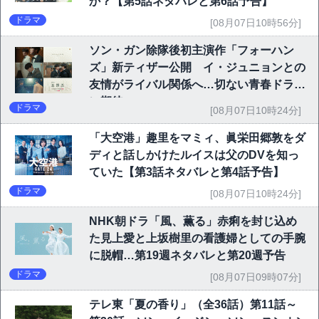
か？【第5話ネタバレと第6話予告】
ドラマ
[08月07日10時56分]
ソン・ガン除隊後初主演作「フォーハン
ズ」新ティザー公開 イ・ジュニョンとの
友情がライバル関係へ…切ない青春ドラマ
に期待
ドラマ
[08月07日10時24分]
「大空港」趣里をマミィ、眞栄田郷敦をダ
ディと話しかけたルイスは父のDVを知っ
ていた【第3話ネタバレと第4話予告】
ドラマ
[08月07日10時24分]
NHK朝ドラ「風、薫る」赤痢を封じ込め
た見上愛と上坂樹里の看護婦としての手腕
に脱帽…第19週ネタバレと第20週予告
ドラマ
[08月07日09時07分]
テレ東「夏の香り」（全36話）第11話～