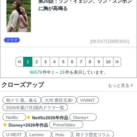
第20話：ソン・イェジン、ソン・スンホン
に胸が高鳴る
ドラマ
[08月07日06時30分]
1
2
3
4
5
6
7
8
9
10
96579
件中
1
～
15
件を表示しています。
クローズアップ
もっと見る
朝ドラ:風、薫る
大河:豊臣兄弟!
VIVANT
2026年夏(7月)国内ドラマ一覧
Netflix
Disney+
Netflix2026年作品
PrimeVideo
Disney+2026年作品
U-NEXT
Lemino
Hulu
韓ドラ歴史コラム