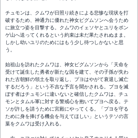
チュモンは、クムワが日照り続きによる悲惨な現状を打
破するため、神通力に優れた神女ピグムソンへ会うため
に旅立つ姿を目撃する。クムワのイェソヤとユリをポン
ゲ山へ送ってくれるという約束は未だ果たされぬまま。
しかし幼いユリのためにはもう少し待つしかないと思
う。
始祖山を訪れたクムワは、神女ピグムソンから「天命を
受けて誕生した勇者が新たな国を建て、その子孫が失わ
れた古朝鮮の領土を取り返し、プヨはやがて衰退し滅亡
するだろう」という不吉な予言を聞かされる。プヨを滅
ぼす者はチュモンに違いないと確信したクムワは、チュ
モンとタムル軍に対する警戒心を抱いてプヨへ戻る。テ
ソが許しを請うために宮殿にやってくる。「プヨを守る
ために身を捧げる機会を与えてほしい」というテソの言
葉をクムワは受け入れる。