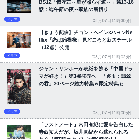
BS12「惜花芷～星が照らす道～」第13-18
話：端午節の夜～家族の裏切り
ドラマ
[08月07日11時30分]
【きょう配信】チョン・ヘイン×ハヨンNe
tflix「恋は飴模様」見どころと新スチール
（12点）公開
ドラマ
[08月07日11時02分]
ジャン・リンホーが表紙を飾る「中国ドラ
マが好き！」第3弾発売へ 「逐玉：翡翠
の君」30ページ総力特集＆限定特典も
ドラマ
[08月07日11時00分]
「ラストノート」内田有紀に愛を告白した
寺西拓人だが、坂井真紀から逃れられる