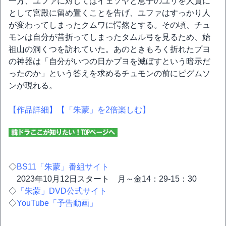
一方、ユファに対してはイェソヤと息子のユリを人質に
として宮殿に留め置くことを告げ、ユファはすっかり人
が変わってしまったクムワに愕然とする。その頃、チュ
モンは自分が昔折ってしまったタムル弓を見るため、始
祖山の洞くつを訪れていた。あのときもろく折れたプヨ
の神器は「自分がいつの日かプヨを滅ぼすという暗示だ
ったのか」という答えを求めるチュモンの前にピグムソ
ンが現れる。
【作品詳細】
【「朱蒙」を2倍楽しむ】
◇
BS11「朱蒙」番組サイト
2023年10月12日スタート 月～金14：29-15：30
◇
「朱蒙」DVD公式サイト
◇
YouTube「予告動画」