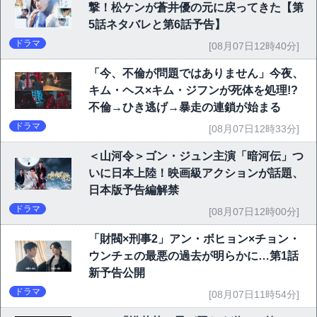
撃！松ケンが蒼井優の元に戻ってきた【第
5話ネタバレと第6話予告】
ドラマ
[08月07日12時40分]
「今、不倫が問題ではありません」今夜、
キム・ヘス×キム・ジフンが死体を処理!?
不倫→ひき逃げ→暴走の連鎖が始まる
ドラマ
[08月07日12時33分]
＜山河令＞ゴン・ジュン主演「暗河伝」つ
いに日本上陸！映画級アクションが話題、
日本版予告編解禁
ドラマ
[08月07日12時00分]
「財閥×刑事2」アン・ボヒョン×チョン・
ウンチェの最悪の過去が明らかに…第1話
新予告公開
ドラマ
[08月07日11時54分]