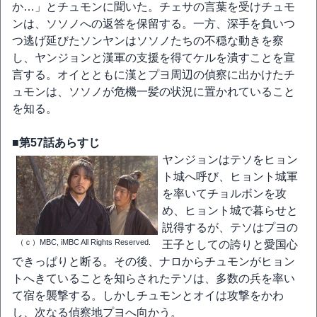
か…」とチュモンに聞いた。チェサの言葉を受けチュモ
ンは、ソソノへの返答を保留する。一方、深手を負いつ
つ逃げ延びたソンヤンはソソノたちの不穏な動きを察
し、ヤンジョンと漢軍の支援を得てケルを潰すことを宣
言する。オイとともに漢とプヨ周辺の偵察に出かけたチ
ュモンは、ソソノが危機一髪の状況に置かれていること
を知る。
■第57話あらすじ
ヤンジョンはテソをヒョン
ト城へ呼び、ヒョント城軍
を率いてチョルボンを攻
め、ヒョント城で暮らせと
説得するが、テソはプヨの
（ｃ）MBC, iMBC All Rights Reserved.
王子としての誇りと愛国心
できっぱりと断る。その後、ナロからチュモンがヒョン
トへきていることを知らされたテソは、多数の兵を率い
て宿を襲撃する。しかしチュモンとオイは攻撃をかわ
し、次なる偵察地プヨへ向かう。