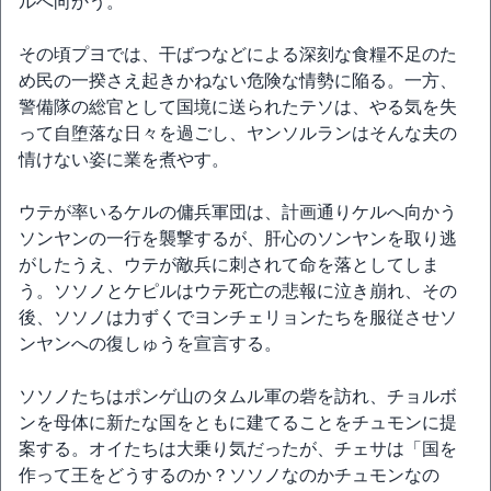
ルへ向かう。
その頃プヨでは、干ばつなどによる深刻な食糧不足のた
め民の一揆さえ起きかねない危険な情勢に陥る。一方、
警備隊の総官として国境に送られたテソは、やる気を失
って自堕落な日々を過ごし、ヤンソルランはそんな夫の
情けない姿に業を煮やす。
ウテが率いるケルの傭兵軍団は、計画通りケルへ向かう
ソンヤンの一行を襲撃するが、肝心のソンヤンを取り逃
がしたうえ、ウテが敵兵に刺されて命を落としてしま
う。ソソノとケピルはウテ死亡の悲報に泣き崩れ、その
後、ソソノは力ずくでヨンチェリョンたちを服従させソ
ンヤンへの復しゅうを宣言する。
ソソノたちはポンゲ山のタムル軍の砦を訪れ、チョルボ
ンを母体に新たな国をともに建てることをチュモンに提
案する。オイたちは大乗り気だったが、チェサは「国を
作って王をどうするのか？ソソノなのかチュモンなの