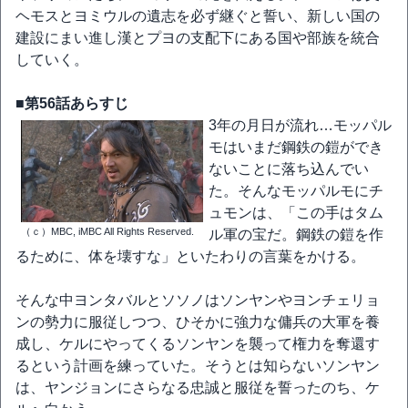
ヘモスとヨミウルの遺志を必ず継ぐと誓い、新しい国の
建設にまい進し漢とプヨの支配下にある国や部族を統合
していく。
■第56話あらすじ
3年の月日が流れ…モッパル
モはいまだ鋼鉄の鎧ができ
ないことに落ち込んでい
た。そんなモッパルモにチ
ュモンは、「この手はタム
（ｃ）MBC, iMBC All Rights Reserved.
ル軍の宝だ。鋼鉄の鎧を作
るために、体を壊すな」といたわりの言葉をかける。
そんな中ヨンタバルとソソノはソンヤンやヨンチェリョ
ンの勢力に服従しつつ、ひそかに強力な傭兵の大軍を養
成し、ケルにやってくるソンヤンを襲って権力を奪還す
るという計画を練っていた。そうとは知らないソンヤン
は、ヤンジョンにさらなる忠誠と服従を誓ったのち、ケ