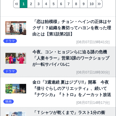
1
2
3
4
5
6
7
8
9
10
「恋は飴模様」チョン・ヘインの正体はヤ
クザ！？組織を裏切ってハヨンを救った理
由とは【第1話第2話】
ドラマ
[08月07日19時41分]
今夜、コン・ヒョジンらに迫る謎の危機
「人妻キラー」営業3課のワークショップ
が一転サバイバルに
ドラマ
[08月07日18時30分]
金ロ「3週連続 夏はジブリ!!」開幕 今夜
『借りぐらしのアリエッティ』、続いて
『ナウシカ』『トトロ』をノーカット放送
映画
[08月07日14時17分]
「Ｔシャツが乾くまで」ラスト1分の衝