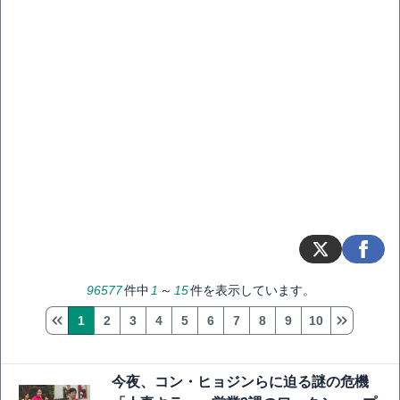
96577
件中
1
～
15
件を表示しています。
1
2
3
4
5
6
7
8
9
10
今夜、コン・ヒョジンらに迫る謎の危機