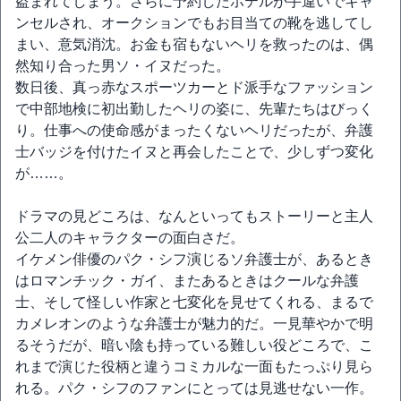
盗まれてしまう。さらに予約したホテルが手違いでキャ
ンセルされ、オークションでもお目当ての靴を逃してし
まい、意気消沈。お金も宿もないヘリを救ったのは、偶
然知り合った男ソ・イヌだった。
数日後、真っ赤なスポーツカーとド派手なファッション
で中部地検に初出勤したヘリの姿に、先輩たちはびっく
り。仕事への使命感がまったくないヘリだったが、弁護
士バッジを付けたイヌと再会したことで、少しずつ変化
が……。
ドラマの見どころは、なんといってもストーリーと主人
公二人のキャラクターの面白さだ。
イケメン俳優のパク・シフ演じるソ弁護士が、あるとき
はロマンチック・ガイ、またあるときはクールな弁護
士、そして怪しい作家と七変化を見せてくれる、まるで
カメレオンのような弁護士が魅力的だ。一見華やかで明
るそうだが、暗い陰も持っている難しい役どころで、こ
れまで演じた役柄と違うコミカルな一面もたっぷり見ら
れる。パク・シフのファンにとっては見逃せない一作。