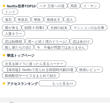
ヘチ 王座への道
馬医
イ・サン
Netflix世界TOP10
トンイ
鬼宮
奇皇后
華政
善徳女王
恋人
愛が来る
財閥 X 刑事2
夫婦の結末
マンションのお仕事
人妻キラー
恋は飴模様
君へと続く僕のドリーム!
恋は命がけ
殺し屋たちの店2
今、不倫が問題ではありません
華流トップページ
次見る韓ドラに迷ったら見るコーナー
【保存版】Netflixで見られる韓国時代劇20選
映画レビュー
動画配信サービスをまとめて紹介
もっと見る>>
アクセスランキング
navicon 2007