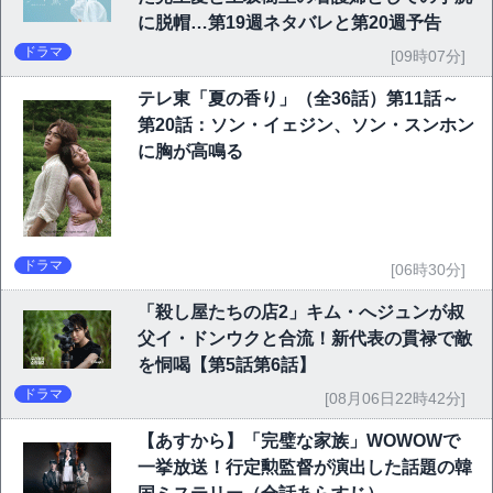
に脱帽…第19週ネタバレと第20週予告
ドラマ
[09時07分]
テレ東「夏の香り」（全36話）第11話～
第20話：ソン・イェジン、ソン・スンホン
に胸が高鳴る
ドラマ
[06時30分]
「殺し屋たちの店2」キム・へジュンが叔
父イ・ドンウクと合流！新代表の貫禄で敵
を恫喝【第5話第6話】
ドラマ
[08月06日22時42分]
【あすから】「完璧な家族」WOWOWで
一挙放送！行定勲監督が演出した話題の韓