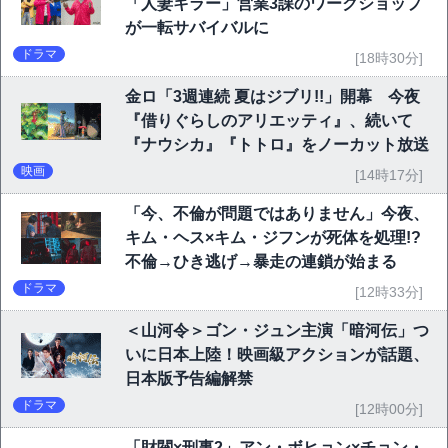
「人妻キラー」営業3課のワークショップ
が一転サバイバルに
ドラマ
[18時30分]
金ロ「3週連続 夏はジブリ!!」開幕 今夜
『借りぐらしのアリエッティ』、続いて
『ナウシカ』『トトロ』をノーカット放送
映画
[14時17分]
「今、不倫が問題ではありません」今夜、
キム・ヘス×キム・ジフンが死体を処理!?
不倫→ひき逃げ→暴走の連鎖が始まる
ドラマ
[12時33分]
＜山河令＞ゴン・ジュン主演「暗河伝」つ
いに日本上陸！映画級アクションが話題、
日本版予告編解禁
ドラマ
[12時00分]
「財閥×刑事2」アン・ボヒョン×チョン・