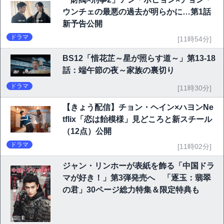
ウンチェの最悪の過去が明らかに…第1話
新予告公開
ドラマ
[11時54分]
BS12「惜花芷～星が照らす道～」第13-18
話：端午節の夜～家族の裏切り
ドラマ
[11時30分]
【きょう配信】チョン・ヘイン×ハヨンNe
tflix「恋は飴模様」見どころと新スチール
（12点）公開
ドラマ
[11時02分]
ジャン・リンホーが表紙を飾る「中国ドラ
マが好き！」第3弾発売へ 「逐玉：翡翠
の君」30ページ総力特集＆限定特典も