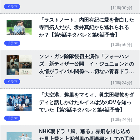
ドラマ
[11時00分]
「ラストノート」内田有紀に愛を告白した
寺西拓人だが、坂井真紀から逃れられる
か？【第5話ネタバレと第6話予告】
ドラマ
[10時56分]
ソン・ガン除隊後初主演作「フォーハン
ズ」新ティザー公開 イ・ジュニョンとの
友情がライバル関係へ…切ない青春ドラマ
に期待
ドラマ
[10時24分]
「大空港」趣里をマミィ、眞栄田郷敦をダ
ディと話しかけたルイスは父のDVを知っ
ていた【第3話ネタバレと第4話予告】
ドラマ
[10時24分]
NHK朝ドラ「風、薫る」赤痢を封じ込め
た見上愛と上坂樹里の看護婦としての手腕