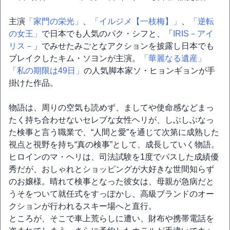
主演
「家門の栄光」
、
「イルジメ【一枝梅】」
、
「逆転
の女王」
で日本でも人気のパク・シフと、「
IRIS－アイ
リス－
」でみせたみごとなアクションを披露し日本でも
ブレイクしたキム・ソヨンが主演。
「華麗なる遺産」
「私の期限は49日」
の人気脚本家ソ・ヒョンギョンが手
掛けた作品。
物語は、周りの空気も読めず、ましてや使命感などまっ
たく持ち合わせないセレブな女性ヘリが、しぶしぶなっ
た検事と言う職業で、“人間と愛”を通じて次第に成熟した
視点と視野を持ち“真の検事”として、成長していく物語。
ヒロインのマ・ヘリは、司法試験を1度でパスした成績優
秀だが、おしゃれとショッピングが大好きな世間知らず
のお嬢様。晴れて検事となった彼女は、母親が急病だと
うそをついて就任式をすっぽかし、高級ブランドのオー
クションが行われるスキー場へと直行。
ところが、そこで車上荒らしに遭い、財布や携帯電話を