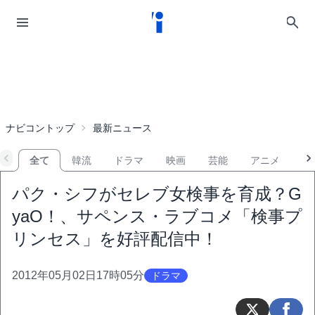
ナビコントップ
最新ニュース
全て
韓流
ドラマ
映画
芸能
アニメ
音
パク・シフがセレブ女検事を育成？G
yaO！、サペンス・ラブコメ「検事プ
リンセス」を好評配信中！
2012年05月02日17時05分
ドラマ