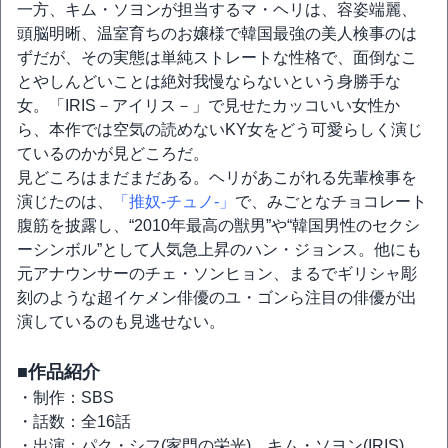
一方、キム・ソヨンが担当するマ・ヘリは、容姿端麗、
頭脳明晰、温室育ちのお嬢様で韓国最強の美人検事のは
ずだが、その実態は単純ストレートな性格で、面倒なこ
とやしんどいことは絶対我慢ならないという身勝手な
女。「IRIS－アイリス－」で見せたカッコいい女性か
ら、本作では空気の読めないKY女をどう可愛らしく演じ
ているのかが見どころだ。
見どころはまだまだある。ヘリがあこがれる先輩検事を
演じたのは、
「推奴-チュノ-」
で、みごとなチョコレート
腹筋を披露し、“2010年最高の獣男”や“韓国男性のセクシ
ーシンボル”として人気急上昇のハン・ジョンス。他にも
元アナウンサーのチェ・ソンヒョン、まるでギリシャ彫
刻のような超イケメン俳優のユ・ゴンら注目の俳優が出
演しているのも見逃せない。
■作品紹介
・制作：SBS
・話数：全16話
・出演：パク・シフ(家門の栄光)、キム・ソヨン(IRIS)、