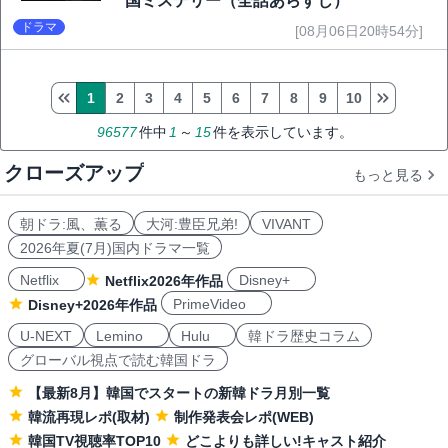
国ミステリー（全話あらすじ）
ドラマ
[08月06日20時54分]
1
2
3
4
5
6
7
8
9
10
96577
件中
1
～
15
件を表示しています。
クローズアップ
もっと見る
朝ドラ:風、薫る
大河:豊臣兄弟!
VIVANT
2026年夏(7月)国内ドラマ一覧
Netflix
Disney+
Netflix2026年作品
PrimeVideo
Disney+2026年作品
U-NEXT
Lemino
Hulu
韓ドラ歴史コラム
グローバル視点で読む韓国ドラ
【最新8月】韓国でスタートの新韓ドラ月別一覧
韓流再現レポ(取材)
制作発表会レポ(WEB)
韓国TV視聴率TOP10
どこよりも詳しい!キャスト紹介