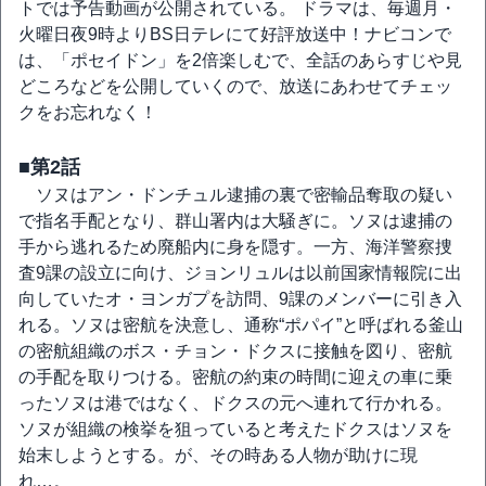
トでは予告動画が公開されている。 ドラマは、毎週月・
火曜日夜9時よりBS日テレにて好評放送中！ナビコンで
は、「ポセイドン」を2倍楽しむで、全話のあらすじや見
どころなどを公開していくので、放送にあわせてチェッ
クをお忘れなく！
■第2話
ソヌはアン・ドンチュル逮捕の裏で密輸品奪取の疑い
で指名手配となり、群山署内は大騒ぎに。ソヌは逮捕の
手から逃れるため廃船内に身を隠す。一方、海洋警察捜
査9課の設立に向け、ジョンリュルは以前国家情報院に出
向していたオ・ヨンガプを訪問、9課のメンバーに引き入
れる。ソヌは密航を決意し、通称“ポパイ”と呼ばれる釜山
の密航組織のボス・チョン・ドクスに接触を図り、密航
の手配を取りつける。密航の約束の時間に迎えの車に乗
ったソヌは港ではなく、ドクスの元へ連れて行かれる。
ソヌが組織の検挙を狙っていると考えたドクスはソヌを
始末しようとする。が、その時ある人物が助けに現
れ…。