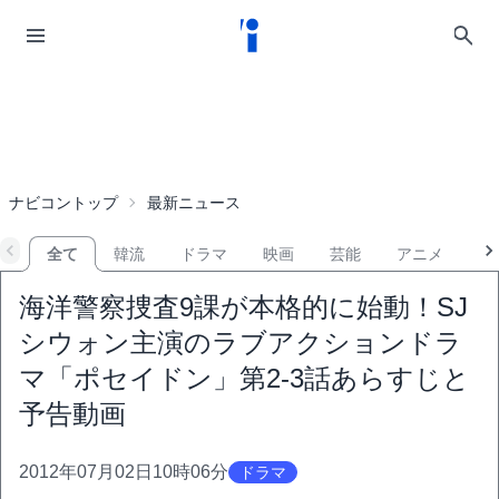
ナビコントップ
最新ニュース
全て
韓流
ドラマ
映画
芸能
アニメ
音
海洋警察捜査9課が本格的に始動！SJ
シウォン主演のラブアクションドラ
マ「ポセイドン」第2-3話あらすじと
予告動画
2012年07月02日10時06分
ドラマ