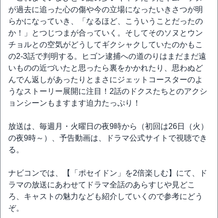
が過去に追った心の傷や今の立場になったいきさつが明
らかになっていき、「なるほど、こういうことだったの
か！」とつじつまが合っていく。そしてそのソヌとウン
チョルとの空気がどうしてギクシャクしていたのかもこ
の2-3話で判明する。ヒゴン逮捕への道のりはまだまだ遠
いものの近づいたと思ったら裏をかかれたり、思わぬど
んでん返しがあったりとまさにジェットコースターのよ
うなストーリー展開に注目！2話のドクスたちとのアクシ
ョンシーンもますます迫力たっぷり！
放送は、毎週月・火曜日の夜9時から（初回は26日（火）
の夜9時～）、予告動画は、ドラマ公式サイトで視聴でき
る。
ナビコンでは、【「ポセイドン」を2倍楽しむ】にて、ド
ラマの放送にあわせてドラマ全話のあらすじや見どこ
ろ、キャストの魅力なども紹介していくので参考にどう
ぞ。