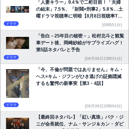
「人妻キラー」9.4％で二桁目前！「夫婦
の結末」7.5％、「財閥×刑事2」5.8％…土
曜ドラマ視聴率に明暗【8月8日視聴率TO
P10】
ドラマ
[08時51分]
「告白－25年目の秘密－」松村北斗と観覧
車デート後、岡崎紗絵がサプライズハグ！
第5話ネタバレと予告
ドラマ
[08月08日23時31分]
「今、不倫が問題ではありません」キム・
ヘス×キム・ジフンがひき逃げの証拠隠滅
するも驚愕の新事実【第3・4話】
ドラマ
[08月08日20時04分]
【最終回ネタバレ】「紅い真珠」パク・ジ
ニが会長就任、ナム・サンジ＆カン・ダビ