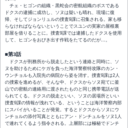
チェ・ヒゴンの組織・黒蛇会の密航組織のボスである
ドクスの逮捕に成功し、ソヌは疑いも晴れ、現場に復
帰、そしてジョンリュルの捜査9課に召集される。家も移
らなければならないということでスユンの実家の屋根裏
部屋を借りることに。捜査9課では逮捕したドクスを使用
して、ヒゴンをおびき出す作戦をたてるのだが…。
■第3話
ドクスが刑務所から脱走したという連絡と同時に、ソ
ヌを助けるためにケガを負った海洋警察特攻隊のカン・
ウンチョルも入院先の病院から姿を消す。捜査9課は2人
の捜索を進めるが、そんな中、ドクスからソヌ宛てに釜
山での密航の連絡用に渡されたものと同じ携帯電話が送
られてくる。ドクスの脱走といい、ソヌの居場所といい
捜査9課の情報が洩れている、ということは海洋警察内部
にスパイがいることが発覚。するとドクスからソヌにウ
ンチョルの添付写真とともにアン・ドンチュルをソヌ1人
で連れてくるよう指令される。上層部には極秘でドンチ