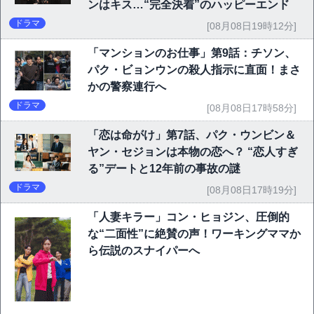
ンはキス…“完全決着”のハッピーエンド
ドラマ
[08月08日19時12分]
「マンションのお仕事」第9話：チソン、
パク・ビョンウンの殺人指示に直面！まさ
かの警察連行へ
ドラマ
[08月08日17時58分]
「恋は命がけ」第7話、パク・ウンビン＆
ヤン・セジョンは本物の恋へ？ “恋人すぎ
る”デートと12年前の事故の謎
ドラマ
[08月08日17時19分]
「人妻キラー」コン・ヒョジン、圧倒的
な“二面性”に絶賛の声！ワーキングママか
ら伝説のスナイパーへ