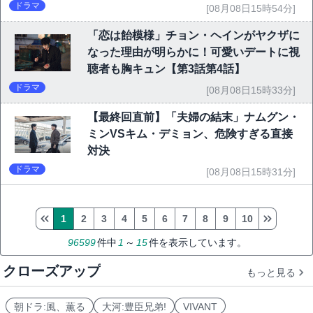
ドラマ
[08月08日15時54分]
「恋は飴模様」チョン・ヘインがヤクザに
なった理由が明らかに！可愛いデートに視
聴者も胸キュン【第3話第4話】
ドラマ
[08月08日15時33分]
【最終回直前】「夫婦の結末」ナムグン・
ミンVSキム・デミョン、危険すぎる直接
対決
ドラマ
[08月08日15時31分]
1
2
3
4
5
6
7
8
9
10
96599
件中
1
～
15
件を表示しています。
クローズアップ
もっと見る
朝ドラ:風、薫る
大河:豊臣兄弟!
VIVANT