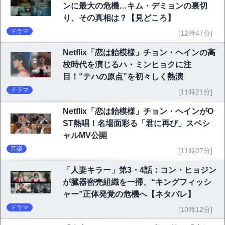
ンに最大の危機…キム・デミョンの裏切
り、その真相は？【見どころ】
ドラマ
[12時47分]
Netflix「恋は飴模様」チョン・ヘインの高
校時代を演じるハ・ミンヒョクに注
目！“テハの原点”を初々しく熱演
ドラマ
[11時21分]
Netflix「恋は飴模様」チョン・ヘインがO
ST熱唱！名場面彩る「君に再び」スペシ
ャルMV公開
音楽
[11時07分]
「人妻キラー」第3・4話：コン・ヒョジン
が臓器密売組織を一掃、“キングフィッシ
ャー”正体発覚の危機へ【ネタバレ】
ドラマ
[10時12分]