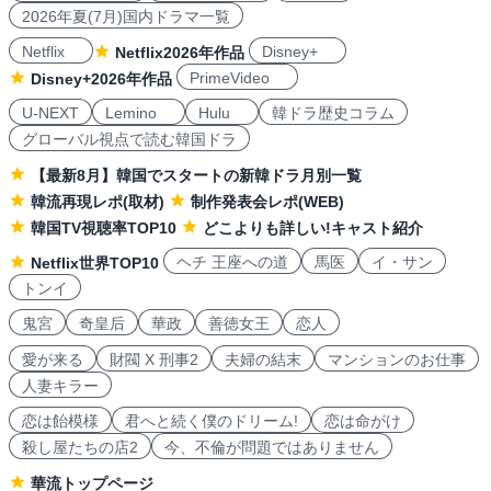
2026年夏(7月)国内ドラマ一覧
Netflix
Disney+
Netflix2026年作品
PrimeVideo
Disney+2026年作品
U-NEXT
Lemino
Hulu
韓ドラ歴史コラム
グローバル視点で読む韓国ドラ
【最新8月】韓国でスタートの新韓ドラ月別一覧
韓流再現レポ(取材)
制作発表会レポ(WEB)
韓国TV視聴率TOP10
どこよりも詳しい!キャスト紹介
ヘチ 王座への道
馬医
イ・サン
Netflix世界TOP10
トンイ
鬼宮
奇皇后
華政
善徳女王
恋人
愛が来る
財閥 X 刑事2
夫婦の結末
マンションのお仕事
人妻キラー
恋は飴模様
君へと続く僕のドリーム!
恋は命がけ
殺し屋たちの店2
今、不倫が問題ではありません
華流トップページ