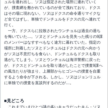
ュルを連れ出し、ソヌは指定された場所に連れていく
が、捜査網を敷かれているのが全て洩れており、ドクス
はその場に現れない。ソヌはドクスの命令通りマイクな
ど全てはずし、単独でドンチュルをドクスの元へ連れて
行く。
一方、ドクスらに拉致されたウンチョルは過去の過ち
を悔いていた…。ソヌとドンチュルを見失った残りの9課
のメンバーはなすすべもなく途方に暮れていた。指定の
場所に到着したソヌとドンチュルはドクスの元へ向かう
がソヌは不意打ちを食らい、ドンチュルもドクスも取り
逃がしてしまう。ソヌとウンチョルは海洋警察に戻った
が、ドクスとドンチュルを取り逃がしたことで捜査9課へ
の風当たりが強まり、上層部からヒゴンへの捜査を自重
するよう命令が下される。しかし、ソヌはジョンリュル
に単独での捜査を直談判するのだが…。
■見どころ
これまでいまひとつ謎の多いキャラだったキム・ソヌ