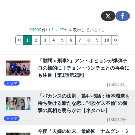
96599
件中
1
～
15
件を表示しています。
1
2
3
4
5
6
7
8
9
10
「財閥 x 刑事2」アン・ボヒョンが爆弾テ
ロの標的に！チョン・ウンチェとの再会に
も注目【第1話第2話】
ドラマ
[15時30分]
「バカンスの法則」第4～6話：橋本環奈を
待ち受ける新たな恋…“4股ゲス不倫”の衝
撃の真相も明らかに【ネタバレ】
ドラマ
[13時17分]
今夜「夫婦の結末」最終回 ナムグン・ミ