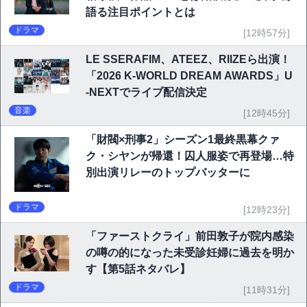
語る注目ポイントとは
ドラマ
[12時57分]
LE SSERAFIM、ATEEZ、RIIZEら出演！
「2026 K-WORLD DREAM AWARDS」U
-NEXTでライブ配信決定
音楽
[12時45分]
「財閥×刑事2」シーズン1最終黒幕クァ
ク・シヤンが帰還！囚人服姿で再登場…特
別出演リレーのトップバッターに
ドラマ
[12時23分]
「ファーストクライ」前田敦子が院内感染
の噂の的になった未受診妊婦に過去を明か
す【第5話ネタバレ】
ドラマ
[11時31分]