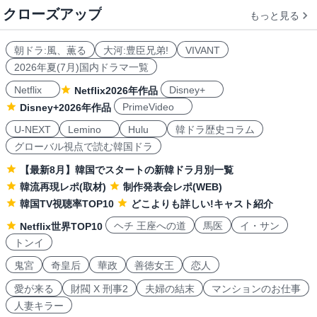
クローズアップ
もっと見る
朝ドラ:風、薫る
大河:豊臣兄弟!
VIVANT
2026年夏(7月)国内ドラマ一覧
Netflix
Disney+
Netflix2026年作品
PrimeVideo
Disney+2026年作品
U-NEXT
Lemino
Hulu
韓ドラ歴史コラム
グローバル視点で読む韓国ドラ
【最新8月】韓国でスタートの新韓ドラ月別一覧
韓流再現レポ(取材)
制作発表会レポ(WEB)
韓国TV視聴率TOP10
どこよりも詳しい!キャスト紹介
ヘチ 王座への道
馬医
イ・サン
Netflix世界TOP10
トンイ
鬼宮
奇皇后
華政
善徳女王
恋人
愛が来る
財閥 X 刑事2
夫婦の結末
マンションのお仕事
人妻キラー