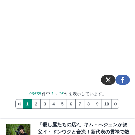
96565
件中
1
～
15
件を表示しています。
1
2
3
4
5
6
7
8
9
10
「殺し屋たちの店2」キム・へジュンが叔
父イ・ドンウクと合流！新代表の貫禄で敵