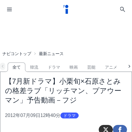
ナビコントップ
最新ニュース
全て
韓流
ドラマ
映画
芸能
アニメ
音
【7月新ドラマ】小栗旬×石原さとみ
の格差ラブ「リッチマン、プアウー
マン」予告動画－フジ
2012年07月09日12時40分
ドラマ