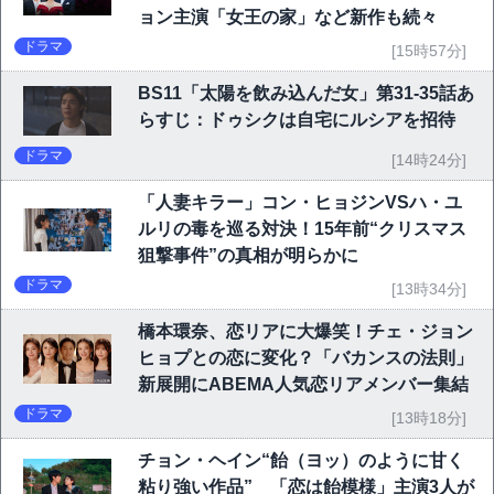
ョン主演「女王の家」など新作も続々
ドラマ
[15時57分]
BS11「太陽を飲み込んだ女」第31-35話あ
らすじ：ドゥシクは自宅にルシアを招待
ドラマ
[14時24分]
「人妻キラー」コン・ヒョジンVSハ・ユ
ルリの毒を巡る対決！15年前“クリスマス
狙撃事件”の真相が明らかに
ドラマ
[13時34分]
橋本環奈、恋リアに大爆笑！チェ・ジョン
ヒョプとの恋に変化？「バカンスの法則」
新展開にABEMA人気恋リアメンバー集結
ドラマ
[13時18分]
チョン・ヘイン“飴（ヨッ）のように甘く
粘り強い作品” 「恋は飴模様」主演3人が