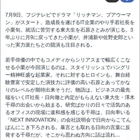
7月9日、フジテレビでドラマ「リッチマン、プアウーマ
ン」がスタート、急成長を遂げるIT企業のやり手若社長を
小栗旬、就活に苦労する東大生を石原さとみが演じる。3
年ぶりに月9に戻ってきた小栗が、井浦新や佐野史郎とい
った実力派たちとの競演も注目される。
若手俳優の中でもコメディからシリアスまで幅広くこな
せる小栗が今回演じるのは、スタイリッシュでハングリ
ー精神旺盛な起業家。それに対するヒロインも、舞台経
験豊富で安定した演技力に評価の高い石原とあってかな
りのレベルが期待出来そうだ。物語は、ビジネスの最先
端をいくIT社長・日向徹と内定がもらえない東大生・澤木
千尋の出会いから始まる。研究ばかりの日々で活気のあ
るオフィスの現場に違和感を感じる千尋は、日向率いる
「NEXT INNOVATION」の会社説明会で日向からこてん
ぱんにこき下ろされる。暴言とも取れる日向の言葉に反
発する千尋だが、そこから思わぬ方向に話は流れ…