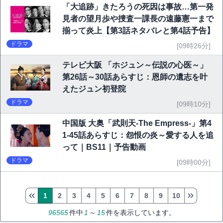
「大追跡」きたろうの死因は事故…第一発
見者の望月歩や捜査一課長の遠藤憲一まで
揃って炎上【第3話ネタバレと第4話予告】
ドラマ
[09時26分]
テレビ大阪 「ホジュン～伝説の心医～」
第26話～30話あらすじ：恩師の遺志を叶
えたジュン初登院
ドラマ
[09時10分]
中国版 大奥「武則天-The Empress-」第4
1-45話あらすじ：怨恨の炎～愛する人を追
って｜BS11｜予告動画
ドラマ
[09時00分]
1
2
3
4
5
6
7
8
9
10
96565
件中
1
～
15
件を表示しています。