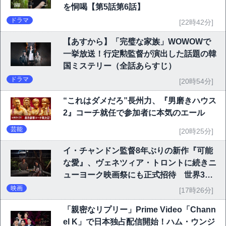
を恫喝【第5話第6話】
ドラマ
[22時42分]
【あすから】「完璧な家族」WOWOWで
一挙放送！行定勲監督が演出した話題の韓
国ミステリー（全話あらすじ）
ドラマ
[20時54分]
“これはダメだろ”長州力、『男磨きハウス
2』コーチ就任で参加者に本気のエール
芸能
[20時25分]
イ・チャンドン監督8年ぶりの新作『可能
な愛』、ヴェネツィア・トロントに続きニ
ューヨーク映画祭にも正式招待 世界3大
映画祭で快挙｜Netflix映画
映画
[17時26分]
「親密なリプリー」Prime Video「Chann
el K」で日本独占配信開始！ハム・ウンジ