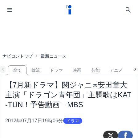
ナビコントップ
最新ニュース
全て
韓流
ドラマ
映画
芸能
アニメ
音
【7月新ドラマ】関ジャニ∞安田章大
主演「ドラゴン青年団」主題歌はKAT
-TUN！予告動画－MBS
2012年07月17日19時06分
ドラマ