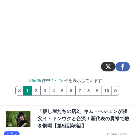
96565
件中
1
～
15
件を表示しています。
1
2
3
4
5
6
7
8
9
10
「殺し屋たちの店2」キム・へジュンが叔
父イ・ドンウクと合流！新代表の貫禄で敵
を恫喝【第5話第6話】
ドラマ