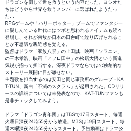
ドラゴンを倒して世を救うという内容だった。ヨシオた
ちはどうやら世界を救うメンバーに選ばれたようだっ
た…
RPGゲームや「ハリーポッター」ブームでファンタジー
に親しんでいる世代にはツボと思われるアイテムも続々
登場し、それが何故か日本の田舎町で繰り広げられるこ
とが不思議な親近感を覚える。
監督はドラマ「家族八景」の上田誠、映画「ソラニン」
の三木孝浩、映画「アフロ田中」の松居大悟という新進
気鋭が揃って担当する。深夜ドラマならではの独創的な
ストーリー展開に目が離せない。
主題歌を担当するのは安田と同じ事務所のグループ・KA
T-TUN、新曲「不滅のスクラム」が起用された。CDリリ
ースの詳細については未発表なので、KAT-TUNファンも
是非チェックしてみよう。
ドラマ「ドラゴン青年団」はTBSで17日スタート、毎週
火曜日深夜24時55分から放送。MBSは19日スタート、毎
週木曜深夜24時55分からスタート。予告動画はドラマ公