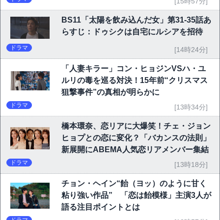
[15時57分]
BS11「太陽を飲み込んだ女」第31-35話あ
らすじ：ドゥシクは自宅にルシアを招待
ドラマ
[14時24分]
「人妻キラー」コン・ヒョジンVSハ・ユ
ルリの毒を巡る対決！15年前“クリスマス
狙撃事件”の真相が明らかに
ドラマ
[13時34分]
橋本環奈、恋リアに大爆笑！チェ・ジョン
ヒョプとの恋に変化？「バカンスの法則」
新展開にABEMA人気恋リアメンバー集結
ドラマ
[13時18分]
チョン・ヘイン“飴（ヨッ）のように甘く
粘り強い作品” 「恋は飴模様」主演3人が
語る注目ポイントとは