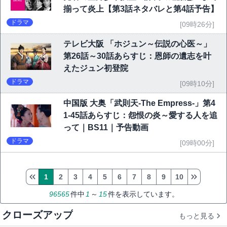
揃って炎上【第3話ネタバレと第4話予告】
ドラマ
[09時26分]
テレビ大阪 「ホジュン～伝説の心医～」
第26話～30話あらすじ：恩師の遺志を叶
えたジュン初登院
ドラマ
[09時10分]
中国版 大奥「武則天-The Empress-」第4
1-45話あらすじ：怨恨の炎～愛する人を追
って｜BS11｜予告動画
ドラマ
[09時00分]
1
2
3
4
5
6
7
8
9
10
96565
件中
1
～
15
件を表示しています。
クローズアップ
もっと見る