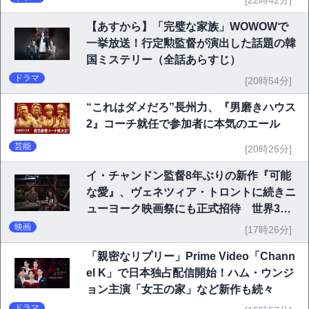
[22時42分]
【あすから】「完璧な家族」WOWOWで
一挙放送！行定勲監督が演出した話題の韓
国ミステリー（全話あらすじ）
ドラマ
[20時54分]
“これはダメだろ”長州力、『男磨きハウス
2』コーチ就任で参加者に本気のエール
芸能
[20時25分]
イ・チャンドン監督8年ぶりの新作『可能
な愛』、ヴェネツィア・トロントに続きニ
ューヨーク映画祭にも正式招待 世界3大
映画祭で快挙｜Netflix映画
映画
[17時26分]
「親密なリプリー」Prime Video「Chann
el K」で日本独占配信開始！ハム・ウンジ
ョン主演「女王の家」など新作も続々
ドラマ