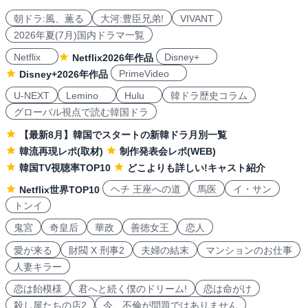
朝ドラ:風、薫る
大河:豊臣兄弟!
VIVANT
2026年夏(7月)国内ドラマ一覧
Netflix
Disney+
Netflix2026年作品
PrimeVideo
Disney+2026年作品
U-NEXT
Lemino
Hulu
韓ドラ歴史コラム
グローバル視点で読む韓国ドラ
【最新8月】韓国でスタートの新韓ドラ月別一覧
韓流再現レポ(取材)
制作発表会レポ(WEB)
韓国TV視聴率TOP10
どこよりも詳しい!キャスト紹介
ヘチ 王座への道
馬医
イ・サン
Netflix世界TOP10
トンイ
鬼宮
奇皇后
華政
善徳女王
恋人
愛が来る
財閥 X 刑事2
夫婦の結末
マンションのお仕事
人妻キラー
恋は飴模様
君へと続く僕のドリーム!
恋は命がけ
殺し屋たちの店2
今、不倫が問題ではありません