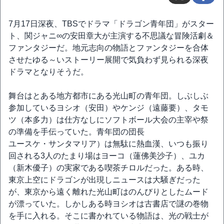
7月17日深夜、TBSでドラマ「ドラゴン青年団」がスター
ト、関ジャニ∞の安田章大が主演する不思議な冒険活劇＆
ファンタジーだ。地元志向の物語とファンタジーを合体
させたゆる～いストーリー展開で気負わず見られる深夜
ドラマとなりそうだ。
舞台はとある地方都市にある光山町の青年団。しぶしぶ
参加しているヨシオ（安田）やケンジ（遠藤要）、タモ
ツ（本多力）は仕方なしにソフトボール大会の主宰や祭
の準備を手伝っていた。青年団の団長
ユースケ・サンタマリア）は無駄に熱血漢、いつも振り
回される3人のたまり場はヨーコ（蓮佛美沙子）、ユカ
（新木優子）の実家である喫茶チロルだった。ある時、
東京上空にドラゴンが出現しニュースは大騒ぎだった
が、東京から遠く離れた光山町はのんびりとしたムード
が漂っていた。しかしある時ヨシオは古書店で謎の巻物
を手に入れる。そこに書かれている物語は、光の戦士が