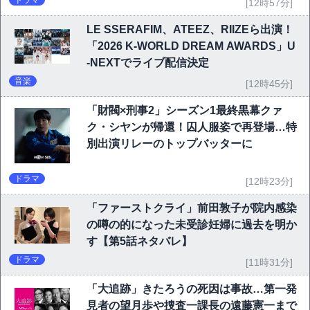
ドラマ
[12時57分]
LE SSERAFIM、ATEEZ、RIIZEら出演！
「2026 K-WORLD DREAM AWARDS」U
-NEXTでライブ配信決定
音楽
[12時45分]
「財閥×刑事2」シーズン1最終黒幕クァ
ク・シヤンが帰還！囚人服姿で再登場…特
別出演リレーのトップバッターに
ドラマ
[12時23分]
「ファーストクライ」前田敦子が院内感染
の噂の的になった未受診妊婦に過去を明か
す【第5話ネタバレ】
ドラマ
[11時31分]
「大追跡」きたろうの死因は事故…第一発
見者の望月歩や捜査一課長の遠藤憲一まで