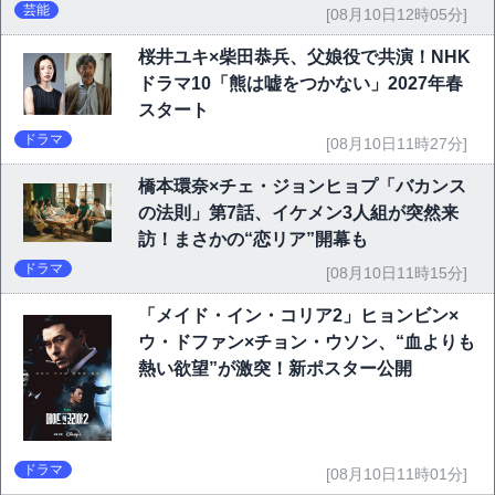
芸能
[08月10日12時05分]
桜井ユキ×柴田恭兵、父娘役で共演！NHK
ドラマ10「熊は嘘をつかない」2027年春
スタート
ドラマ
[08月10日11時27分]
橋本環奈×チェ・ジョンヒョプ「バカンス
の法則」第7話、イケメン3人組が突然来
訪！まさかの“恋リア”開幕も
ドラマ
[08月10日11時15分]
「メイド・イン・コリア2」ヒョンビン×
ウ・ドファン×チョン・ウソン、“血よりも
熱い欲望”が激突！新ポスター公開
ドラマ
[08月10日11時01分]