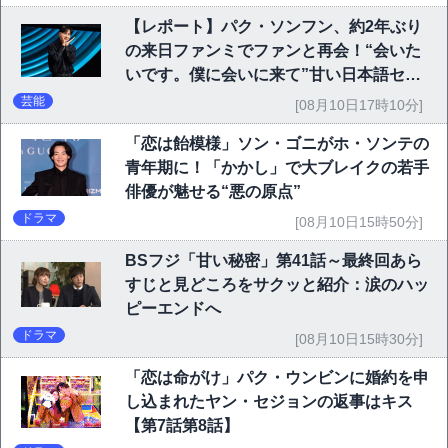
【レポート】パク・ソンフン、約2年ぶり
の来日ファンミでファンと再会！“会いた
いです。僕に会いに来て”甘い日本語セリ
フに大歓声
芸能
[08月10日17時10分]
「恋は飴模様」ソン・ゴニがホ・ソンテの
青年期に！「かかし」で大ブレイクの若手
俳優が魅せる“悪の原点”
ドラマ
[08月10日15時50分]
BSフジ「甘い秘密」第41話～最終回あら
すじと見どころをサクッと紹介：涙のハッ
ピーエンドへ
ドラマ
[08月10日15時30分]
「恋は命がけ」パク・ウンビンに婚約を申
し込まれたヤン・セジョンの返事はキス
【第7話第8話】