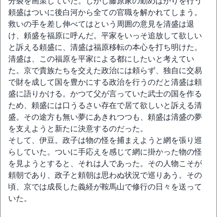
分裂を画策していた。しかし藤原家の勤めばかりを行う
頼盛はついに後白河から全ての官職を解かれてしまう。
救いの手を差し伸べてはという周囲の意見を清盛は退
け、頼盛を福原に呼んだ。平家をいっそ追放して欲しい
と訴える頼盛に、清盛は福原移転の本心を打ち明けた。
清盛は、この福原を平家による都にしたいと考えてい
た。京で貴族たちを交えた政治には頼らず、独自に交易
で財を成して国を豊かにする政治を行うのだと清盛は頼
盛に語りかける。かつて父が言っていた武士の国を作る
ため、頼盛には口うるさい存在で居て欲しいと訴える清
盛。その途方も無い夢にあきれつつも、頼盛は清盛の夢
を支えようと新たに決意するのだった。
そして、伊豆。政子は物の怪を捕まえようと網を張り巡
らしていた。ついに手応えを感じて網に掛かった物の怪
を見ようとすると、それは人であった。その人物こそが
頼朝であり、政子と頼朝は思わぬ状況で巡りあう。その
頃、京では成長した義経が鞍馬山で修行の日々を送って
いた。