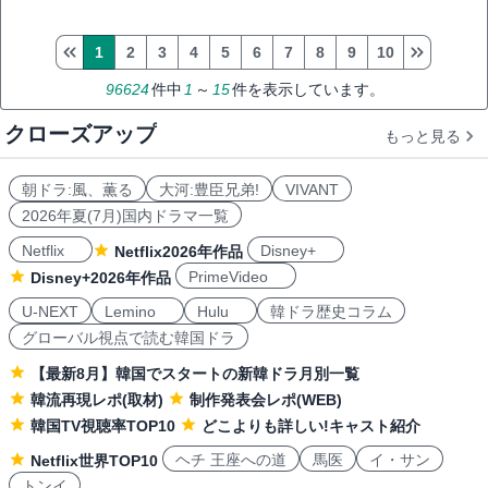
1
2
3
4
5
6
7
8
9
10
96624
件中
1
～
15
件を表示しています。
クローズアップ
もっと見る
朝ドラ:風、薫る
大河:豊臣兄弟!
VIVANT
2026年夏(7月)国内ドラマ一覧
Netflix
Disney+
Netflix2026年作品
PrimeVideo
Disney+2026年作品
U-NEXT
Lemino
Hulu
韓ドラ歴史コラム
グローバル視点で読む韓国ドラ
【最新8月】韓国でスタートの新韓ドラ月別一覧
韓流再現レポ(取材)
制作発表会レポ(WEB)
韓国TV視聴率TOP10
どこよりも詳しい!キャスト紹介
ヘチ 王座への道
馬医
イ・サン
Netflix世界TOP10
トンイ