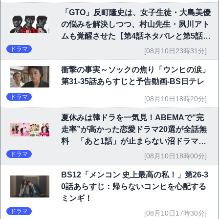
「GTO」反町隆史は、女子生徒・大島美優
の悩みを解決しつつ、村山先生・夙川アト
ムも覚醒させた【第4話ネタバレと第5話予
告】
ドラマ
[08月10日23時31分]
衝撃の事実～ソックの焦り「ウンヒの涙」
第31-35話あらすじと予告動画-BS日テレ
ドラマ
[08月10日18時20分]
夏休みは韓ドラを一気見！ABEMAで“完
走率”が高かった恋愛ドラマ20選が全話無
料 「あと1話」が止まらない沼ドラマを
チェック
ドラマ
[08月10日18時00分]
BS12「メンコン 史上最高の私！」第26-3
0話あらすじ：帰らないコンヒを心配する
ミンギ！
ドラマ
[08月10日17時30分]