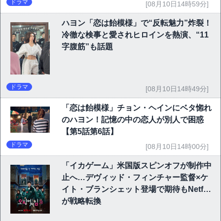
ドラマ
[08月10日14時59分]
ハヨン「恋は飴模様」で“反転魅力”炸裂！
冷徹な検事と愛されヒロインを熱演、“11
字腹筋”も話題
ドラマ
[08月10日14時49分]
「恋は飴模様」チョン・ヘインにベタ惚れ
のハヨン！記憶の中の恋人が別人で困惑
【第5話第6話】
ドラマ
[08月10日14時00分]
「イカゲーム」米国版スピンオフが制作中
止へ…デヴィッド・フィンチャー監督×ケ
イト・ブランシェット登場で期待もNetflix
が戦略転換