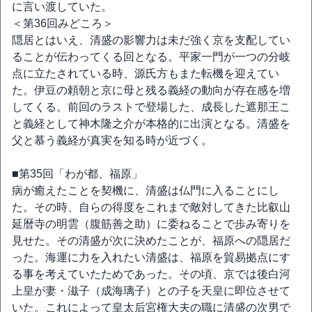
に言い渡していた。
＜第36回みどころ＞
隠居とはいえ、清盛の影響力は未だ強く京を支配してい
ることが伝わってくる回となる。平家一門が一つの分岐
点に立たされている時、源氏方もまた転機を迎えてい
た。伊豆の頼朝と京に母と残る義経の動向が存在感を増
してくる。前回のラストで登場した、成長した遮那王こ
と義経として神木隆之介が本格的に出演となる。清盛を
父と慕う義経が真実を知る時が近づく。
■第35回「わが都、福原」
病が癒えたことを契機に、清盛は仏門に入ることにし
た。その時、自らの得度をこれまで敵対してきた比叡山
延暦寺の明雲（腹筋善之助）に委ねることで歩み寄りを
見せた。その清盛が次に決めたことが、福原への隠居だ
った。海運に力を入れたい清盛は、福原を貿易拠点にす
る事を考えていたためであった。その頃、京では後白河
上皇が妻・滋子（成海璃子）との子を天皇に即位させて
いた。これによって皇太后宮権大夫の職に清盛の次男で