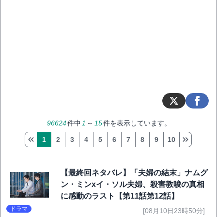
96624
件中
1
～
15
件を表示しています。
1
2
3
4
5
6
7
8
9
10
【最終回ネタバレ】「夫婦の結末」ナムグ
ン・ミンxイ・ソル夫婦、殺害教唆の真相
に感動のラスト【第11話第12話】
ドラマ
[08月10日23時50分]