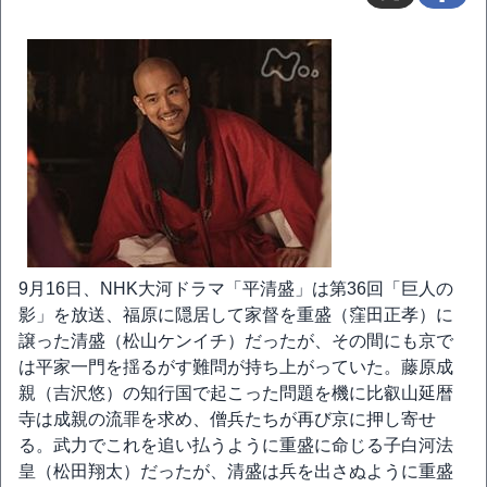
9月16日、NHK大河ドラマ「平清盛」は第36回「巨人の
影」を放送、福原に隠居して家督を重盛（窪田正孝）に
譲った清盛（松山ケンイチ）だったが、その間にも京で
は平家一門を揺るがす難問が持ち上がっていた。藤原成
親（吉沢悠）の知行国で起こった問題を機に比叡山延暦
寺は成親の流罪を求め、僧兵たちが再び京に押し寄せ
る。武力でこれを追い払うように重盛に命じる子白河法
皇（松田翔太）だったが、清盛は兵を出さぬように重盛