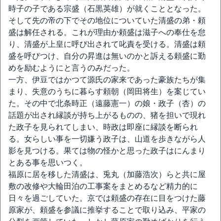
時子の子である宗盛（石黒英雄）が就くこととなった。
そして先の帝の下でその地位についていた清盛の弟・頼
盛は解任される。これが理由か頼盛は滋子への奉仕を怠
り、清盛が上皇に呼び出されて叱責を受ける。清盛は頼
盛を呼びつけ、自分の昇進は無いのかと訴える頼盛に勤
めを励むようにと言うのみだった。
一方、伊豆ではかつて源氏の家来であった豪族たちが集
まり、失意のうちに暮らす頼朝（岡田将生）を案じてい
た。その中で北条時正（遠藤憲一）の娘・政子（杏）の
話題が出され縁談が持ち上がるものの、猪を担いで現れ
た政子を見られてしまい、時政は即座に縁談を断られ
る。女らしい事を一切嫌う政子は、山道を歩きながら人
影を見つける。果ては物の怪かと思った政子はにんまり
とある事を思いつく。
福原に居を移した清盛は、兎丸（加藤浩次）らと共に屋
敷の改修や大輪田泊の工事案をまとめるなど精力的に
日々を過ごしていた。京では頼盛の存在に目をつけた藤
原家が、頼盛を参議に推挙することで取り込み、平家の