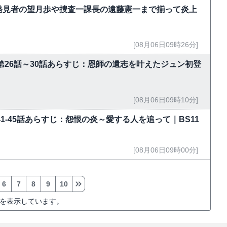
発見者の望月歩や捜査一課長の遠藤憲一まで揃って炎上
[08月06日09時26分]
第26話～30話あらすじ：恩師の遺志を叶えたジュン初登
[08月06日09時10分]
」第41-45話あらすじ：怨恨の炎～愛する人を追って｜BS11
[08月06日09時00分]
6
7
8
9
10
を表示しています。