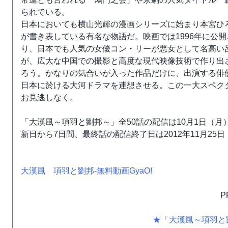
られている。
日本においても横山光輝の漫画シリーズに始まり本宮ひ
が書き表している有名な物語だ。映画では1996年に公
り、日本でも人気の女優コン・リーが悪女として名高い
が、広大な中国での撮影と高度な現代映像技術で作り出
ろう。かなりの気合いが入った作品だけに、出演する俳
日本に於ける大河ドラマを連想させる。この一大スペク
お見逃しなく。
「大漢風～項羽と劉邦～」全50話の配信は10月1日（
新日から7日間、最終話の配信終了日は2012年11月25
大漢風 項羽と劉邦‐無料動画GyaO!
P
★「大漢風～項羽と