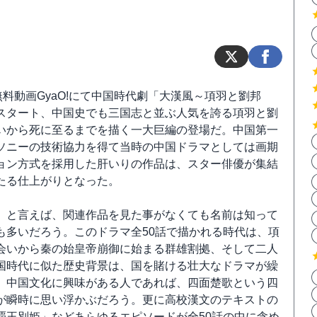
無料動画GyaO!にて中国時代劇「大漢風～項羽と劉邦
スタート、中国史でも三国志と並ぶ人気を誇る項羽と劉
いから死に至るまでを描く一大巨編の登場だ。中国第一
ソニーの技術協力を得て当時の中国ドラマとしては画期
ョン方式を採用した肝いりの作品は、スター俳優が集結
たる仕上がりとなった。
」と言えば、関連作品を見た事がなくても名前は知って
も多いだろう。このドラマ全50話で描かれる時代は、項
会いから秦の始皇帝崩御に始まる群雄割拠、そして二人
国時代に似た歴史背景は、国を賭ける壮大なドラマが繰
。中国文化に興味がある人であれば、四面楚歌という四
が瞬時に思い浮かぶだろう。更に高校漢文のテキストの
覇王別姫」などあらゆるエピソードが全50話の中に含め