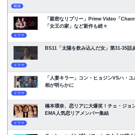
映画
「親密なリプリー」Prime Video「C
「女王の家」など新作も続々
ドラマ
BS11「太陽を飲み込んだ女」第31-3
ドラマ
「人妻キラー」コン・ヒョジンVSハ・ユ
相が明らかに
ドラマ
橋本環奈、恋リアに大爆笑！チェ・ジョ
EMA人気恋リアメンバー集結
ドラマ