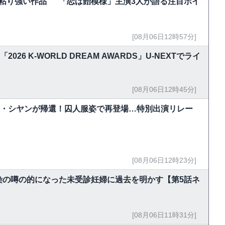
粘り強い作品” 「恋は飴模様」主演3人が語る注目ポイ
[08月06日12時57分]
！「2026 K-WORLD DREAM AWARDS」U-NEXTでライ
[08月06日12時45分]
ク・シヤンが帰還！囚人服姿で再登場…特別出演リレー
[08月06日12時23分]
染の噂の的になった未受診妊婦に過去を明かす【第5話ネ
[08月06日11時31分]