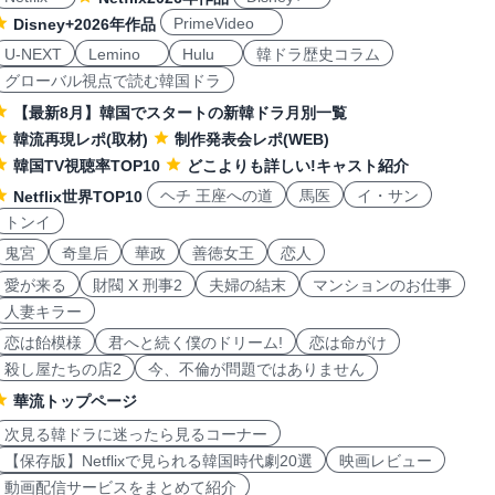
PrimeVideo
Disney+2026年作品
U-NEXT
Lemino
Hulu
韓ドラ歴史コラム
グローバル視点で読む韓国ドラ
【最新8月】韓国でスタートの新韓ドラ月別一覧
韓流再現レポ(取材)
制作発表会レポ(WEB)
韓国TV視聴率TOP10
どこよりも詳しい!キャスト紹介
ヘチ 王座への道
馬医
イ・サン
Netflix世界TOP10
トンイ
鬼宮
奇皇后
華政
善徳女王
恋人
愛が来る
財閥 X 刑事2
夫婦の結末
マンションのお仕事
人妻キラー
恋は飴模様
君へと続く僕のドリーム!
恋は命がけ
殺し屋たちの店2
今、不倫が問題ではありません
華流トップページ
次見る韓ドラに迷ったら見るコーナー
【保存版】Netflixで見られる韓国時代劇20選
映画レビュー
動画配信サービスをまとめて紹介