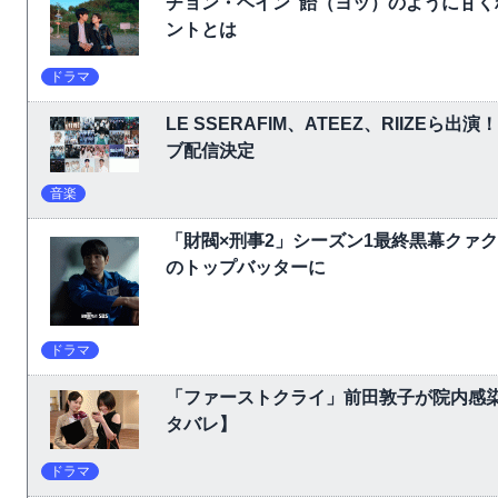
チョン・ヘイン“飴（ヨッ）のように甘く
ントとは
ドラマ
LE SSERAFIM、ATEEZ、RIIZEら出演
ブ配信決定
音楽
「財閥×刑事2」シーズン1最終黒幕クァ
のトップバッターに
ドラマ
「ファーストクライ」前田敦子が院内感
タバレ】
ドラマ