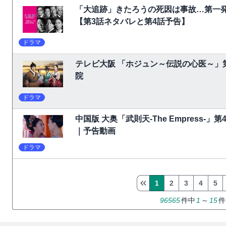
「大追跡」きたろうの死因は事故…第一
【第3話ネタバレと第4話予告】
ドラマ
テレビ大阪 「ホジュン～伝説の心医～」
院
ドラマ
中国版 大奥「武則天-The Empress-
｜予告動画
ドラマ
1
2
3
4
5
96565
件中
1
～
15
件