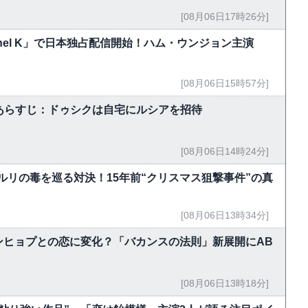
[08月06日17時26分]
hannel K」で日本独占配信開始！ハム・ウンジョン主演
[08月06日15時57分]
5話あらすじ：ドゥシクは自宅にルシアを招待
[08月06日14時24分]
ルリの毒を巡る対決！15年前“クリスマス狙撃事件”の真
[08月06日13時34分]
ンヒョプとの恋に変化？「バカンスの法則」新展開にAB
[08月06日13時18分]