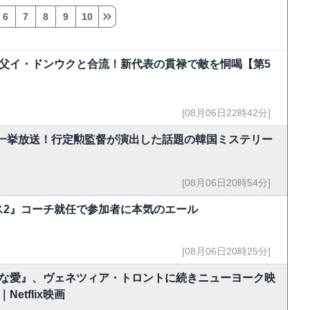
6
7
8
9
10
父イ・ドンウクと合流！新代表の貫禄で敵を恫喝【第5
[08月06日22時42分]
で一挙放送！行定勲監督が演出した話題の韓国ミステリー
[08月06日20時54分]
ス2』コーチ就任で参加者に本気のエール
[08月06日20時25分]
能な愛』、ヴェネツィア・トロントに続きニューヨーク映
tflix映画