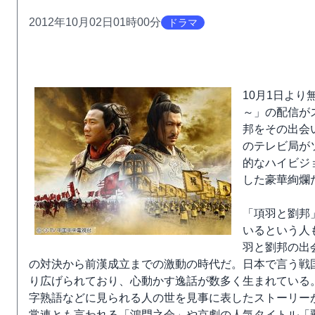
2012年10月02日01時00分
ドラマ
10月1日より
～」の配信が
邦をその出会
のテレビ局が
的なハイビジ
した豪華絢爛
「項羽と劉邦
いるという人
羽と劉邦の出
の対決から前漢成立までの激動の時代だ。日本で言う戦
り広げられており、心動かす逸話が数多く生まれている
字熟語などに見られる人の世を見事に表したストーリー
常連とも言われる「鴻門之会」や京劇の人気タイトル「