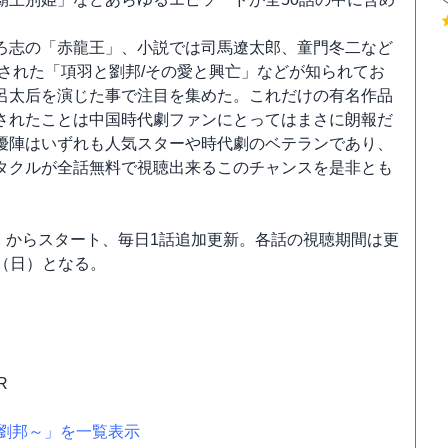
ろ志の「赤龍王」、小説では司馬遼太郎、童門冬二など
開された「項羽と劉邦/その愛と興亡」などが知られてお
呂太后を演じた事で注目を集めた。これだけの有名作品
されたことは中国時代劇ファンにとってはまさに朗報だ
優陣はいずれも人気スターや時代劇のベテランであり、
タクルが全話無料で視聴出来るこのチャンスを是非とも
月）からスタート、毎日1話追加更新。各話の視聴期間は更
日（日）となる。
R
劉邦～」を一覧表示