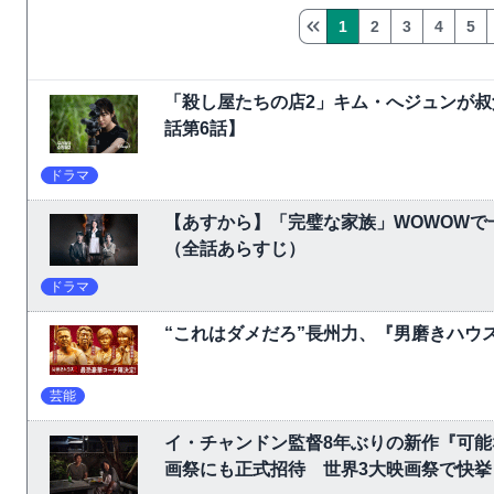
1
2
3
4
5
「殺し屋たちの店2」キム・へジュンが叔
話第6話】
ドラマ
【あすから】「完璧な家族」WOWOW
（全話あらすじ）
ドラマ
“これはダメだろ”長州力、『男磨きハウ
芸能
イ・チャンドン監督8年ぶりの新作『可
画祭にも正式招待 世界3大映画祭で快挙｜Ne