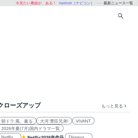
今見たい番組が、ある！
navicon［ナビコン］
最新ニュース一覧
クローズアップ
もっと見る
朝ドラ:風、薫る
大河:豊臣兄弟!
VIVANT
2026年夏(7月)国内ドラマ一覧
Netflix
Disney+
Netflix2026年作品