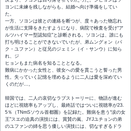
ヨンに未練を残しながらも、結婚へ向け準備をしてい
た。
一方、ソヨンは彼との連絡を断つが、度々あった物忘れ
が生活に支障をきたすようになり、病院で検査を受け“ア
ルツハイマー型認知症”と診断される。ソヨンは、誰にも
打ち明けることができないでいたが、弟ムングォン（パ
ク・ユファン）と従兄のジェミン（イ・サンウ）に知ら
れ、ジ
ヒョンもまた病名を知ることとなる。
難病にかかった女性と、彼女への愛を貫こうと誓った男
性。失っていく記憶を埋めるように二人は愛を深めてい
くのだが…。
韓国では、二人の哀切なラブストーリーに、物語が進む
ほどに視聴率もアップし、最終話ではついに視聴率が23.
5％（TNmSソウル首都圏）を記録た。難病を患う“涙の女
王”スエの迫真の演技には、賞賛の嵐、JYJユチョンの弟
のユファンの姉を思う優しい演技には、切なすぎるドラ