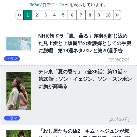
96567
件中
1
～
15
件を表示しています。
1
2
3
4
5
6
7
8
9
10
NHK朝ドラ「風、薫る」赤痢を封じ込め
た見上愛と上坂樹里の看護婦としての手腕
に脱帽…第19週ネタバレと第20週予告
ドラマ
[09時07分]
テレ東「夏の香り」（全36話）第11話～
第20話：ソン・イェジン、ソン・スンホン
に胸が高鳴る
ドラマ
[06時30分]
「殺し屋たちの店2」キム・へジュンが叔