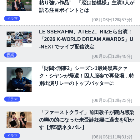
粘り強い作品” 「恋は飴模様」主演3人が
語る注目ポイントとは
ドラマ
[08月06日12時57分]
LE SSERAFIM、ATEEZ、RIIZEら出演！
「2026 K-WORLD DREAM AWARDS」U
-NEXTでライブ配信決定
音楽
[08月06日12時45分]
「財閥×刑事2」シーズン1最終黒幕クァ
ク・シヤンが帰還！囚人服姿で再登場…特
別出演リレーのトップバッターに
ドラマ
[08月06日12時23分]
「ファーストクライ」前田敦子が院内感染
の噂の的になった未受診妊婦に過去を明か
す【第5話ネタバレ】
ドラマ
[08月06日11時31分]