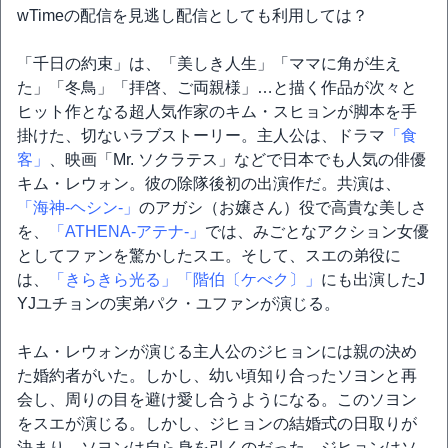
wTimeの配信を見逃し配信としても利用しては？
「千日の約束」は、「美しき人生」「ママに角が生え
た」「冬鳥」「拝啓、ご両親様」…と描く作品が次々と
ヒット作となる超人気作家のキム・スヒョンが脚本を手
掛けた、切ないラブストーリー。主人公は、ドラマ
「食
客」
、映画「Mr. ソクラテス」などで日本でも人気の俳優
キム・レウォン。彼の除隊後初の出演作だ。共演は、
「海神-ヘシン-」
のアガシ（お嬢さん）役で高貴な美しさ
を、
「ATHENA-アテナ-」
では、みごとなアクション女優
としてファンを驚かしたスエ。そして、スエの弟役に
は、
「きらきら光る」
「階伯〔ケべク〕」
にも出演したJ
YJユチョンの実弟パク・ユファンが演じる。
キム・レウォンが演じる主人公のジヒョンには親の決め
た婚約者がいた。しかし、幼い頃知り合ったソヨンと再
会し、周りの目を避け愛し合うようになる。このソヨン
をスエが演じる。しかし、ジヒョンの結婚式の日取りが
決まり、ソヨンは自ら身を引くのだった。ジヒョンはソ