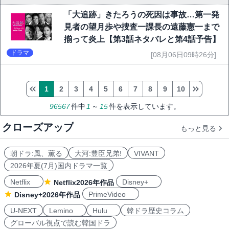
「大追跡」きたろうの死因は事故…第一発
見者の望月歩や捜査一課長の遠藤憲一まで
揃って炎上【第3話ネタバレと第4話予告】
ドラマ
[08月06日09時26分]
1
2
3
4
5
6
7
8
9
10
96567
件中
1
～
15
件を表示しています。
クローズアップ
もっと見る
朝ドラ:風、薫る
大河:豊臣兄弟!
VIVANT
2026年夏(7月)国内ドラマ一覧
Netflix
Disney+
Netflix2026年作品
PrimeVideo
Disney+2026年作品
U-NEXT
Lemino
Hulu
韓ドラ歴史コラム
グローバル視点で読む韓国ドラ