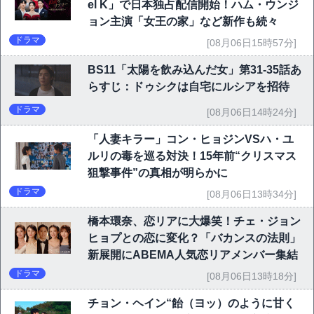
el K」で日本独占配信開始！ハム・ウンジ
ョン主演「女王の家」など新作も続々
ドラマ
[08月06日15時57分]
BS11「太陽を飲み込んだ女」第31-35話あ
らすじ：ドゥシクは自宅にルシアを招待
ドラマ
[08月06日14時24分]
「人妻キラー」コン・ヒョジンVSハ・ユ
ルリの毒を巡る対決！15年前“クリスマス
狙撃事件”の真相が明らかに
ドラマ
[08月06日13時34分]
橋本環奈、恋リアに大爆笑！チェ・ジョン
ヒョプとの恋に変化？「バカンスの法則」
新展開にABEMA人気恋リアメンバー集結
ドラマ
[08月06日13時18分]
チョン・ヘイン“飴（ヨッ）のように甘く