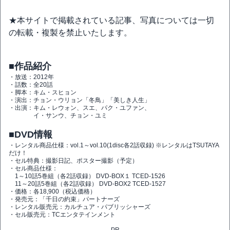
★本サイトで掲載されている記事、写真については一切
の転載・複製を禁止いたします。
■作品紹介
・放送：2012年
・話数：全20話
・脚本：キム・スヒョン
・演出：チョン・ウリョン「冬鳥」「美しき人生」
・出演：キム・レウォン、スエ、パク・ユファン、
イ・サンウ、チョン・ユミ
■DVD情報
・レンタル商品仕様：vol.1～vol.10(1disc各2話収録) ※レンタルはTSUTAYA
だけ！
・セル特典：撮影日記、ポスター撮影（予定）
・セル商品仕様：
1～10話5巻組（各2話収録） DVD-BOX１ TCED-1526
11～20話5巻組（各2話収録） DVD-BOX2 TCED-1527
・価格：各18,900（税込価格）
・発売元：「千日の約束」パートナーズ
・レンタル販売元：カルチュア・パブリッシャーズ
・セル販売元：TCエンタテインメント