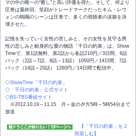
マの中の唯一の“癒し”と高い評価を得た。そして、何より
圧巻は最終回。笑顔がトレードマークだったキム・レウ
ォンの嗚咽のシーンは圧巻で、多くの視聴者の涙腺を決
壊させた。
記憶を失っていく女性の苦しみと、その女性を見守る男
性の悲しみと献身的な愛の物語「千日の約束」は、Show
Timeで、第1話無料、第2話から各話210円／3日間、6話
パック（2話～7話、8話～13話） 1050円／14日間、7話
パック（14話～20話） 1260円／14日間で配信中。
◇
ShowTime「千日の約束」
◇
「千日の約束」公式サイト
◇
BS-TBS番組サイト
※2012.10.19～11.15 月～金の夕方5時～5時54分まで
放送
【「千日の約束」を２
倍楽しむ】