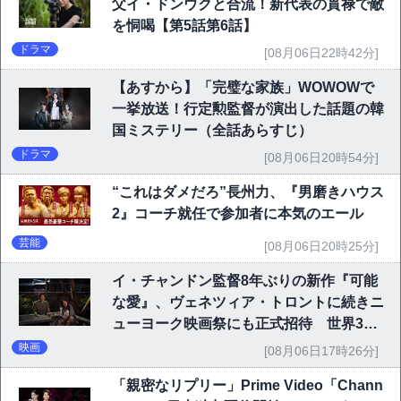
父イ・ドンウクと合流！新代表の貫禄で敵
を恫喝【第5話第6話】
ドラマ
[08月06日22時42分]
【あすから】「完璧な家族」WOWOWで
一挙放送！行定勲監督が演出した話題の韓
国ミステリー（全話あらすじ）
ドラマ
[08月06日20時54分]
“これはダメだろ”長州力、『男磨きハウス
2』コーチ就任で参加者に本気のエール
芸能
[08月06日20時25分]
イ・チャンドン監督8年ぶりの新作『可能
な愛』、ヴェネツィア・トロントに続きニ
ューヨーク映画祭にも正式招待 世界3大
映画祭で快挙｜Netflix映画
映画
[08月06日17時26分]
「親密なリプリー」Prime Video「Chann