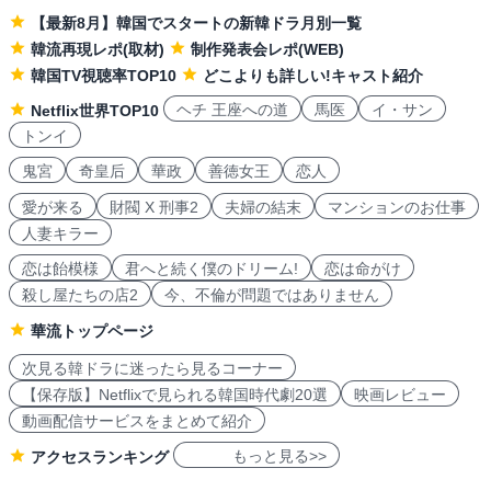
【最新8月】韓国でスタートの新韓ドラ月別一覧
韓流再現レポ(取材)
制作発表会レポ(WEB)
韓国TV視聴率TOP10
どこよりも詳しい!キャスト紹介
ヘチ 王座への道
馬医
イ・サン
Netflix世界TOP10
トンイ
鬼宮
奇皇后
華政
善徳女王
恋人
愛が来る
財閥 X 刑事2
夫婦の結末
マンションのお仕事
人妻キラー
恋は飴模様
君へと続く僕のドリーム!
恋は命がけ
殺し屋たちの店2
今、不倫が問題ではありません
華流トップページ
次見る韓ドラに迷ったら見るコーナー
【保存版】Netflixで見られる韓国時代劇20選
映画レビュー
動画配信サービスをまとめて紹介
もっと見る>>
アクセスランキング