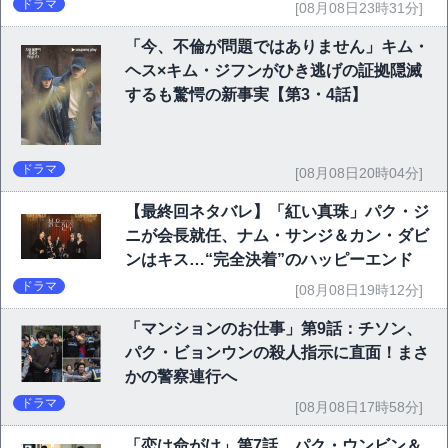
ドラマ
[08月08日23時31分]
「今、不倫が問題ではありません」キム・
ヘス×キム・ジフンがひき逃げの証拠隠滅
するも驚愕の新事実【第3・4話】
ドラマ
[08月08日20時04分]
【最終回ネタバレ】「紅い真珠」パク・ジ
ニが会長就任、ナム・サンジ＆カン・ダビ
ンはキス…“完全決着”のハッピーエンド
ドラマ
[08月08日19時12分]
「マンションのお仕事」第9話：チソン、
パク・ビョンウンの殺人指示に直面！まさ
かの警察連行へ
ドラマ
[08月08日17時58分]
「恋は命がけ」第7話、パク・ウンビン＆