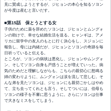
見に賛成しようとするが、ジヒョンの本心を知るソヨン
が今度は産むと言いだす。
■第15話 保とうとする女
子供のために薬を辞めたソヨンは、ジヒョンとムングォ
ンの助けで、幸せな結婚生活を送る。ヒャンギは、アメ
リカに留学中の友人のもとに行く決心をし、スジョンに
報告し、母には内緒だが、ジヒョンとソヨンの奇跡を毎
日祈っていると伝える。
ところが、ソヨンの病状は悪化し、ジヒョンやムングォ
ン、そしてソヨン自身も戸惑うことが増えていった。病
気のためだと理解しながらも、こちらの親切心に怒鳴る
姉の変わりように、ムングォンは涙を流して悲しむ。そ
んな弟を見たソヨンは、ジヒョンにも親切ごかしはやめ
て、立ち去ってくれとも言う。そしてついには、伯母も
ソヨンの様子を不審に思うように。さらにソヨンは仕事
で大きなミスをしてしまう。