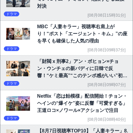
対決
ドラマ
[08月08日15時31分]
MBC「人妻キラー」視聴率右肩上が
り！“ポスト「エージェント・キム」”の座
を早くも確保した人気の理由
ドラマ
[08月08日09時37分]
「財閥 x 刑事2」アン・ボヒョン×チョ
ン・ウンチェの新バディに日韓で反
響！“ケミ最高”“このテンポ感がいい”初回
6.1％で好発進
ドラマ
[08月08日09時07分]
Netflix「恋は飴模様」配信開始！チョン・
ヘインの“爆イケ”姿に反響「可愛すぎる」
王道ロコ×ノワール×アクションで注目
ドラマ
[08月08日08時40分]
【8月7日視聴率TOP10】「人妻キラー」8.