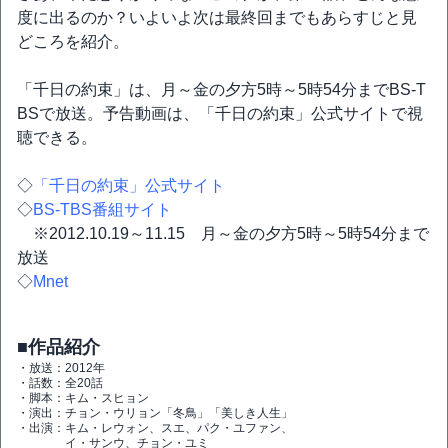
度に出るのか？いよいよ次は最終回までもあらすじと見
どころを紹介。
「千日の約束」は、月～金の夕方5時～5時54分までBS-T
BSで放送。予告動画は、「千日の約束」公式サイトで視
聴できる。
◇
「千日の約束」公式サイト
◇
BS-TBS番組サイト
※2012.10.19～11.15 月～金の夕方5時～5時54分まで
放送
◇
Mnet
■作品紹介
・放送：2012年
・話数：全20話
・脚本：キム・スヒョン
・演出：チョン・ウリョン「冬鳥」「美しき人生」
・出演：キム・レウォン、スエ、パク・ユファン、
イ・サンウ、チョン・ユミ