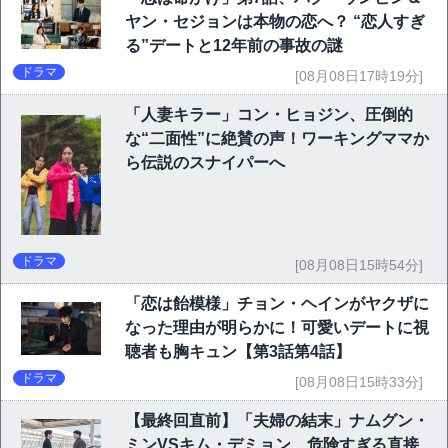
ヤン・セジョンは本物の恋へ？ “恋人すぎ
る”デートと12年前の事故の謎
ドラマ
[08月08日17時19分]
「人妻キラー」コン・ヒョジン、圧倒的
な“二面性”に絶賛の声！ワーキングママか
ら伝説のスナイパーへ
ドラマ
[08月08日15時54分]
「恋は飴模様」チョン・ヘインがヤクザに
なった理由が明らかに！可愛いデートに視
聴者も胸キュン【第3話第4話】
ドラマ
[08月08日15時33分]
【最終回直前】「夫婦の結末」ナムグン・
ミンVSキム・デミョン、危険すぎる直接