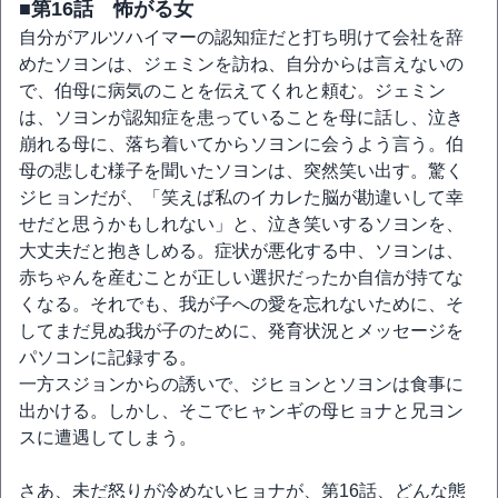
■第16話 怖がる女
自分がアルツハイマーの認知症だと打ち明けて会社を辞
めたソヨンは、ジェミンを訪ね、自分からは言えないの
で、伯母に病気のことを伝えてくれと頼む。ジェミン
は、ソヨンが認知症を患っていることを母に話し、泣き
崩れる母に、落ち着いてからソヨンに会うよう言う。伯
母の悲しむ様子を聞いたソヨンは、突然笑い出す。驚く
ジヒョンだが、「笑えば私のイカレた脳が勘違いして幸
せだと思うかもしれない」と、泣き笑いするソヨンを、
大丈夫だと抱きしめる。症状が悪化する中、ソヨンは、
赤ちゃんを産むことが正しい選択だったか自信が持てな
くなる。それでも、我が子への愛を忘れないために、そ
してまだ見ぬ我が子のために、発育状況とメッセージを
パソコンに記録する。
一方スジョンからの誘いで、ジヒョンとソヨンは食事に
出かける。しかし、そこでヒャンギの母ヒョナと兄ヨン
スに遭遇してしまう。
さあ、未だ怒りが冷めないヒョナが、第16話、どんな態