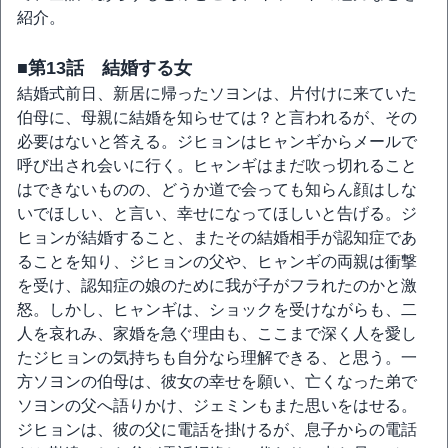
紹介。
■第13話 結婚する女
結婚式前日、新居に帰ったソヨンは、片付けに来ていた
伯母に、母親に結婚を知らせては？と言われるが、その
必要はないと答える。ジヒョンはヒャンギからメールで
呼び出され会いに行く。ヒャンギはまだ吹っ切れること
はできないものの、どうか道で会っても知らん顔はしな
いでほしい、と言い、幸せになってほしいと告げる。ジ
ヒョンが結婚すること、またその結婚相手が認知症であ
ることを知り、ジヒョンの父や、ヒャンギの両親は衝撃
を受け、認知症の娘のために我が子がフラれたのかと激
怒。しかし、ヒャンギは、ショックを受けながらも、二
人を哀れみ、家婚を急ぐ理由も、ここまで深く人を愛し
たジヒョンの気持ちも自分なら理解できる、と思う。一
方ソヨンの伯母は、彼女の幸せを願い、亡くなった弟で
ソヨンの父へ語りかけ、ジェミンもまた思いをはせる。
ジヒョンは、彼の父に電話を掛けるが、息子からの電話