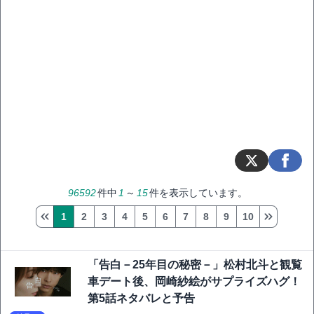
96592
件中
1
～
15
件を表示しています。
1
2
3
4
5
6
7
8
9
10
「告白－25年目の秘密－」松村北斗と観覧
車デート後、岡崎紗絵がサプライズハグ！
第5話ネタバレと予告