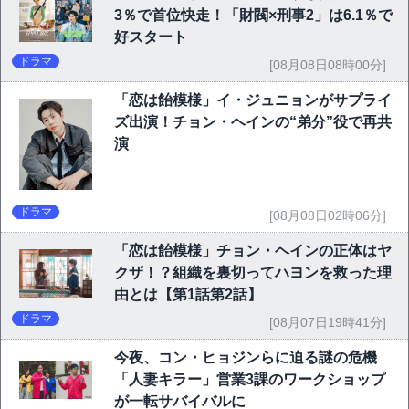
3％で首位快走！「財閥×刑事2」は6.1％で
好スタート
ドラマ
[08月08日08時00分]
「恋は飴模様」イ・ジュニョンがサプライ
ズ出演！チョン・ヘインの“弟分”役で再共
演
ドラマ
[08月08日02時06分]
「恋は飴模様」チョン・ヘインの正体はヤ
クザ！？組織を裏切ってハヨンを救った理
由とは【第1話第2話】
ドラマ
[08月07日19時41分]
今夜、コン・ヒョジンらに迫る謎の危機
「人妻キラー」営業3課のワークショップ
が一転サバイバルに