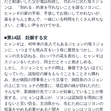
だと勘違いした父が電話拒絶し、代わりに出た母スジョ
ンは、「別れる」約束を守れないことを謝るソヨンに、
ヒャンギの家の手前、手放しでお祝いしてやれないが、
薬をきちんと飲んで、一緒にいる時間をたくさん持ちな
さい、と優しい声をかけてやる。
■第14話 妊娠する女
ヒャンギは、40年来の友人でもあるジヒョンの母スジョ
ンに、いつまでも恨み言をいう母に愛想をつかし、スジ
ョンの元を訪ねる。白いバラの花を差出し、ヒャンギは
スジョンをいたわり、同士だとそっと抱きしめる。
しかし、スジョンとヒョナの間は、修復できないほどに
なっていた。認知症の嫁をもらうことをことさら憐れ
み、夫が病院の理事長という立場で、病院長のスジョン
の上に立つヒョナの態度に、堪忍袋の緒が切れたのだ。
そんな中、新婚旅行先でソヨンが妊娠していることが発
覚する。ジヒョンは喜ぶが、ソヨンは認知症を理由に生
まないと言い切る。主治医から、生むためにはソヨンの
投薬をやめる必要があると聞き、ジヒョンはソヨンの意