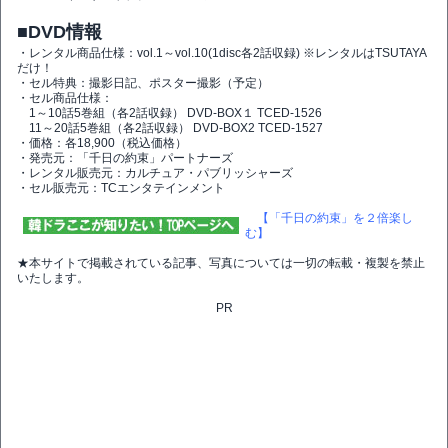
■DVD情報
・レンタル商品仕様：vol.1～vol.10(1disc各2話収録) ※レンタルはTSUTAYA
だけ！
・セル特典：撮影日記、ポスター撮影（予定）
・セル商品仕様：
1～10話5巻組（各2話収録） DVD-BOX１ TCED-1526
11～20話5巻組（各2話収録） DVD-BOX2 TCED-1527
・価格：各18,900（税込価格）
・発売元：「千日の約束」パートナーズ
・レンタル販売元：カルチュア・パブリッシャーズ
・セル販売元：TCエンタテインメント
【「千日の約束」を２倍楽し
む】
★本サイトで掲載されている記事、写真については一切の転載・複製を禁止
いたします。
PR