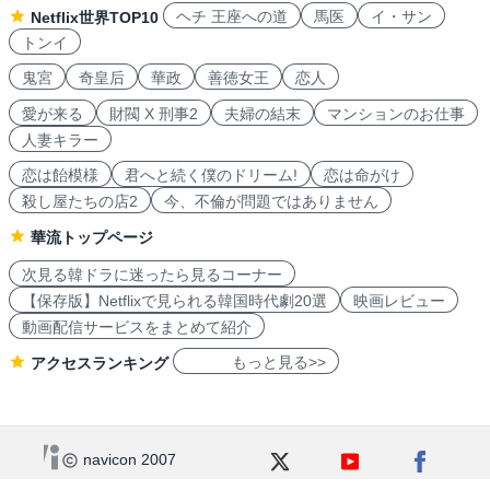
ヘチ 王座への道
馬医
イ・サン
Netflix世界TOP10
トンイ
鬼宮
奇皇后
華政
善徳女王
恋人
愛が来る
財閥 X 刑事2
夫婦の結末
マンションのお仕事
人妻キラー
恋は飴模様
君へと続く僕のドリーム!
恋は命がけ
殺し屋たちの店2
今、不倫が問題ではありません
華流トップページ
次見る韓ドラに迷ったら見るコーナー
【保存版】Netflixで見られる韓国時代劇20選
映画レビュー
動画配信サービスをまとめて紹介
もっと見る>>
アクセスランキング
navicon 2007