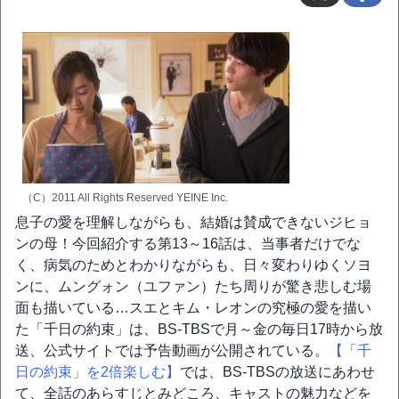
（C）2011 All Rights Reserved YEINE Inc.
息子の愛を理解しながらも、結婚は賛成できないジヒョ
ンの母！今回紹介する第13～16話は、当事者だけでな
く、病気のためとわかりながらも、日々変わりゆくソヨ
ンに、ムングォン（ユファン）たち周りが驚き悲しむ場
面も描いている…スエとキム・レオンの究極の愛を描い
た「千日の約束」は、BS-TBSで月～金の毎日17時から放
送、公式サイトでは予告動画が公開されている。
【「千
日の約束」を2倍楽しむ】
では、BS-TBSの放送にあわせ
て、全話のあらすじとみどころ、キャストの魅力などを