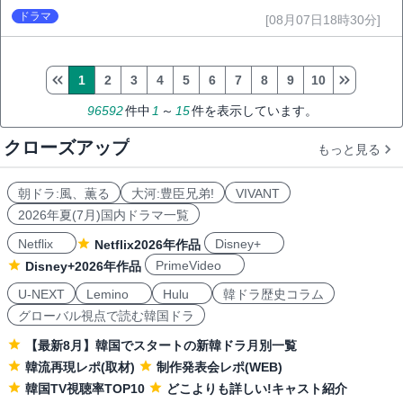
ドラマ
[08月07日18時30分]
1
2
3
4
5
6
7
8
9
10
96592
件中
1
～
15
件を表示しています。
クローズアップ
もっと見る
朝ドラ:風、薫る
大河:豊臣兄弟!
VIVANT
2026年夏(7月)国内ドラマ一覧
Netflix
Disney+
Netflix2026年作品
PrimeVideo
Disney+2026年作品
U-NEXT
Lemino
Hulu
韓ドラ歴史コラム
グローバル視点で読む韓国ドラ
【最新8月】韓国でスタートの新韓ドラ月別一覧
韓流再現レポ(取材)
制作発表会レポ(WEB)
韓国TV視聴率TOP10
どこよりも詳しい!キャスト紹介