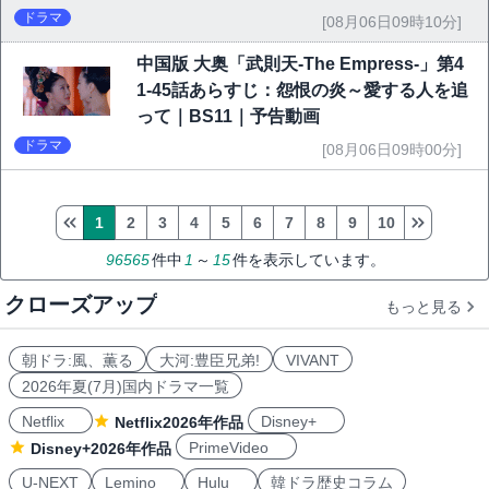
ドラマ
[08月06日09時10分]
中国版 大奥「武則天-The Empress-」第4
1-45話あらすじ：怨恨の炎～愛する人を追
って｜BS11｜予告動画
ドラマ
[08月06日09時00分]
1
2
3
4
5
6
7
8
9
10
96565
件中
1
～
15
件を表示しています。
クローズアップ
もっと見る
朝ドラ:風、薫る
大河:豊臣兄弟!
VIVANT
2026年夏(7月)国内ドラマ一覧
Netflix
Disney+
Netflix2026年作品
PrimeVideo
Disney+2026年作品
U-NEXT
Lemino
Hulu
韓ドラ歴史コラム