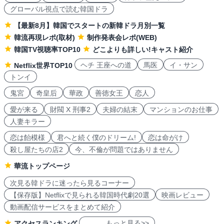
グローバル視点で読む韓国ドラ
【最新8月】韓国でスタートの新韓ドラ月別一覧
韓流再現レポ(取材)
制作発表会レポ(WEB)
韓国TV視聴率TOP10
どこよりも詳しい!キャスト紹介
ヘチ 王座への道
馬医
イ・サン
Netflix世界TOP10
トンイ
鬼宮
奇皇后
華政
善徳女王
恋人
愛が来る
財閥 X 刑事2
夫婦の結末
マンションのお仕事
人妻キラー
恋は飴模様
君へと続く僕のドリーム!
恋は命がけ
殺し屋たちの店2
今、不倫が問題ではありません
華流トップページ
次見る韓ドラに迷ったら見るコーナー
【保存版】Netflixで見られる韓国時代劇20選
映画レビュー
動画配信サービスをまとめて紹介
もっと見る>>
アクセスランキング