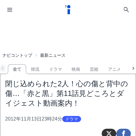
ナビコントップ
最新ニュース
全て
韓流
ドラマ
映画
芸能
アニメ
音
閉じ込められた2人！心の傷と背中の
傷…「赤と黒」第11話見どころとダ
イジェスト動画案内！
2012年11月13日23時24分
ドラマ