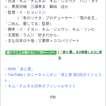
・出演：キム・ナムギル キム・ジェウク ハン・ガイ
ン、豊原功補 三浦孝太 麻由 ほか
・監督：イ・ヒョンミン
（「冬のソナタ」プロデューサー・「雪の女王」
「ごめん、愛してる」監督）
・脚本：イ・ドヨン、キム・ジェウン、キム・ソンヒ
・主題歌：ラムジ「好きだから」
・主な日本ロケ地：三重県＝ココパリゾート
[「赤と黒」を2倍楽しむ]に戻
る
・
NHK「赤と黒」
・
YouTube｜ポニーキャニオン「赤と黒 第1回ダイジェス
ト」
・
キム・ナムギル日本オフィシャルサイト
PR