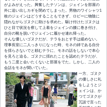
がよみがえった。興奮したテソンは、ジェインを部屋の
外に追い出しカギを閉めてしまった。男物のワイシャツ1
枚のジェインはどうすることもできず、ロビーに物陰に
隠れながらゴヌクに助けを求めた。駆け付けたゴヌクは
ひと目で状況を察して上着をジェインの腰に巻き付け、
自分の靴を脱いでジェインに履かせ連れ帰った。
そんな優しいゴヌクだが、テラをおとす手は緩めない。
理事長室に二人っきりになった時、モネの姉である自分
を揺らさないでと頼むテラに、モネの話をしないで本心
を見ろと迫る。ゴヌクに揺れたことを認めたテラだが、
もう二度と会いたくないと部屋をでた。しかし、二人の
会話をモネが聞いていた。
一方、ゴヌク
の優しさに礼
をしようとジ
ェインは、か
つてゴヌクが
冗談で言った