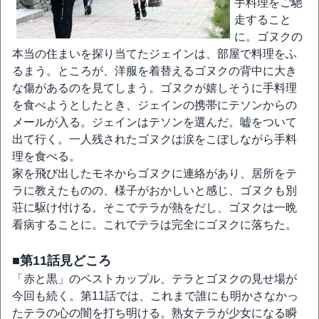
手料理をご馳
走すること
に。ゴヌクの
本当の住まいを探り当てたジェインは、部屋で料理をふ
るまう。ところが、洋服を着替えるゴヌクの背中に大き
な傷があるのを見てしまう。ゴヌクが嬉しそうに手料理
を食べようとしたとき、ジェインの携帯にテソンからの
メールが入る。ジェインはテソンを選んだ。嘘をついて
出て行く。一人残されたゴヌクは涙をこぼしながら手料
理を食べる。
家を飛び出したモネからゴヌクに連絡があり、居所をテ
ラに教えたものの、様子がおかしいと感じ、ゴヌクも別
荘に駆け付ける。そこでテラが熱をだし、ゴヌクは一晩
看病することに。これでテラは完全にゴヌクに落ちた。
■第11話見どころ
「赤と黒」のベストカップル、テラとゴヌクの見せ場が
今回も続く。第11話では、これまで誰にも明かさなかっ
たテラの心の闇を打ち明ける。熟女テラが少女になる瞬