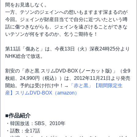
間をお見逃しなく。
一方、テソンのジェインへの想いもますます深まるのが
今回。ジェインが財産目当てで自分に近づいたという噂
話に傷つきながらも、ジェインを遠ざけることができな
いテソンが何をするのか、乞うご期待を！
第11話「傷あと」は、今夜13日（火）深夜24時25分より
NHK総合で放送。
割安の「赤と黒 スリムDVD-BOX (ノーカット版) 」（全9
枚組、24,990円（税込））は、2012年11月21日より発売
開始。予約は受け付け中！→
「赤と黒」【期間限定生
産】スリムDVD-BOX（amazon）
■作品紹介
・韓国放送：SBS、2010年
・話数：全17話