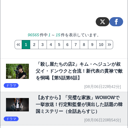
96565
件中
1
～
15
件を表示しています。
1
2
3
4
5
6
7
8
9
10
「殺し屋たちの店2」キム・へジュンが叔
父イ・ドンウクと合流！新代表の貫禄で敵
を恫喝【第5話第6話】
ドラマ
[08月06日22時42分]
【あすから】「完璧な家族」WOWOWで
一挙放送！行定勲監督が演出した話題の韓
国ミステリー（全話あらすじ）
ドラマ
[08月06日20時54分]