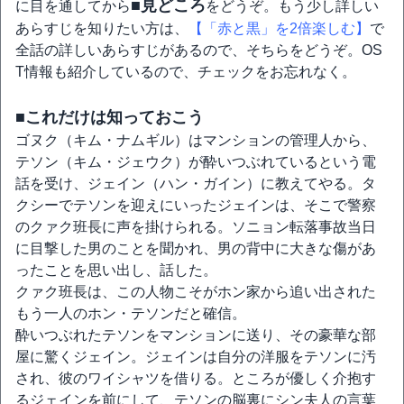
■見どころ
に目を通してから
をどうぞ。もう少し詳しい
あらすじを知りたい方は、
【「赤と黒」を2倍楽しむ】
で
全話の詳しいあらすじがあるので、そちらをどうぞ。OS
T情報も紹介しているので、チェックをお忘れなく。
■これだけは知っておこう
ゴヌク（キム・ナムギル）はマンションの管理人から、
テソン（キム・ジェウク）が酔いつぶれているという電
話を受け、ジェイン（ハン・ガイン）に教えてやる。タ
クシーでテソンを迎えにいったジェインは、そこで警察
のクァク班長に声を掛けられる。ソニョン転落事故当日
に目撃した男のことを聞かれ、男の背中に大きな傷があ
ったことを思い出し、話した。
クァク班長は、この人物こそがホン家から追い出された
もう一人のホン・テソンだと確信。
酔いつぶれたテソンをマンションに送り、その豪華な部
屋に驚くジェイン。ジェインは自分の洋服をテソンに汚
され、彼のワイシャツを借りる。ところが優しく介抱す
るジェインを前にして、テソンの脳裏にシン夫人の言葉