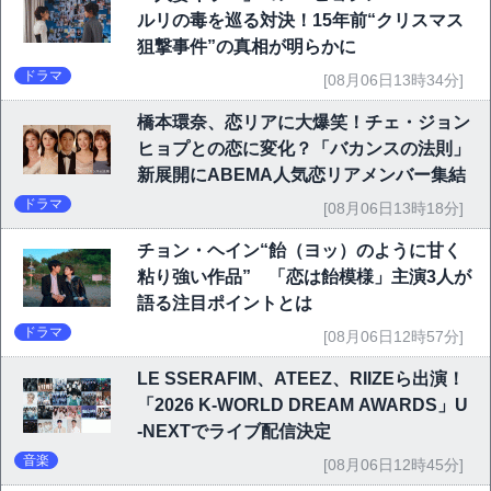
ルリの毒を巡る対決！15年前“クリスマス
狙撃事件”の真相が明らかに
ドラマ
[08月06日13時34分]
橋本環奈、恋リアに大爆笑！チェ・ジョン
ヒョプとの恋に変化？「バカンスの法則」
新展開にABEMA人気恋リアメンバー集結
ドラマ
[08月06日13時18分]
チョン・ヘイン“飴（ヨッ）のように甘く
粘り強い作品” 「恋は飴模様」主演3人が
語る注目ポイントとは
ドラマ
[08月06日12時57分]
LE SSERAFIM、ATEEZ、RIIZEら出演！
「2026 K-WORLD DREAM AWARDS」U
-NEXTでライブ配信決定
音楽
[08月06日12時45分]