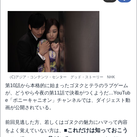
（C)アジア・コンテンツ・センター グッド・ストーリー NHK
第10話から本格的に始まったゴヌクとテラのラブゲーム
が、どうやら今夜の第11話で決着がつくようだ…YouTub
e「ポニーキャニオン」チャンネルでは、ダイジェスト動
画が公開されている。
前回見逃した方、若しくはゴヌクの魅力にハマって内容
■これだけは知っておこう
をよく覚えていない方は、