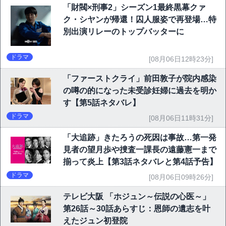
「財閥×刑事2」シーズン1最終黒幕クァ
ク・シヤンが帰還！囚人服姿で再登場…特
別出演リレーのトップバッターに
ドラマ
[08月06日12時23分]
「ファーストクライ」前田敦子が院内感染
の噂の的になった未受診妊婦に過去を明か
す【第5話ネタバレ】
ドラマ
[08月06日11時31分]
「大追跡」きたろうの死因は事故…第一発
見者の望月歩や捜査一課長の遠藤憲一まで
揃って炎上【第3話ネタバレと第4話予告】
ドラマ
[08月06日09時26分]
テレビ大阪 「ホジュン～伝説の心医～」
第26話～30話あらすじ：恩師の遺志を叶
えたジュン初登院