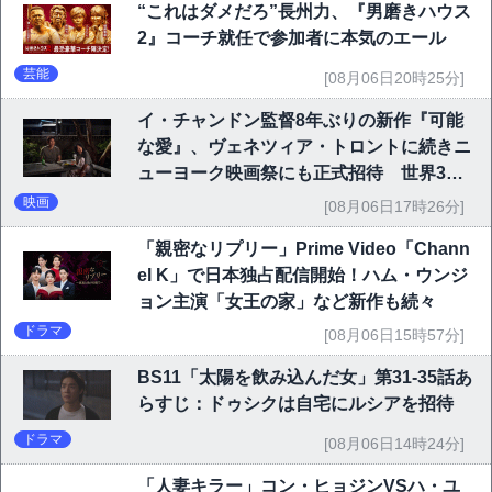
“これはダメだろ”長州力、『男磨きハウス
2』コーチ就任で参加者に本気のエール
芸能
[08月06日20時25分]
イ・チャンドン監督8年ぶりの新作『可能
な愛』、ヴェネツィア・トロントに続きニ
ューヨーク映画祭にも正式招待 世界3大
映画祭で快挙｜Netflix映画
映画
[08月06日17時26分]
「親密なリプリー」Prime Video「Chann
el K」で日本独占配信開始！ハム・ウンジ
ョン主演「女王の家」など新作も続々
ドラマ
[08月06日15時57分]
BS11「太陽を飲み込んだ女」第31-35話あ
らすじ：ドゥシクは自宅にルシアを招待
ドラマ
[08月06日14時24分]
「人妻キラー」コン・ヒョジンVSハ・ユ