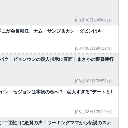
[08月08日20時04分]
ジニが会長就任、ナム・サンジ＆カン・ダビンはキ
[08月08日19時12分]
、パク・ビョンウンの殺人指示に直面！まさかの警察連行
[08月08日17時58分]
ヤン・セジョンは本物の恋へ？ “恋人すぎる”デートと1
[08月08日17時19分]
“二面性”に絶賛の声！ワーキングママから伝説のスナ