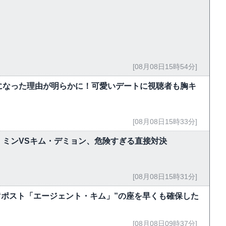
[08月08日15時54分]
になった理由が明らかに！可愛いデートに視聴者も胸キ
[08月08日15時33分]
・ミンVSキム・デミョン、危険すぎる直接対決
[08月08日15時31分]
“ポスト「エージェント・キム」”の座を早くも確保した
[08月08日09時37分]