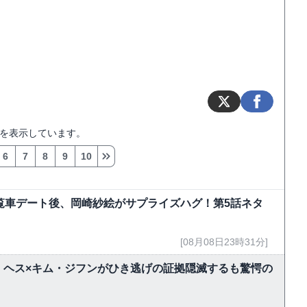
を表示しています。
6
7
8
9
10
覧車デート後、岡崎紗絵がサプライズハグ！第5話ネタ
[08月08日23時31分]
・ヘス×キム・ジフンがひき逃げの証拠隠滅するも驚愕の