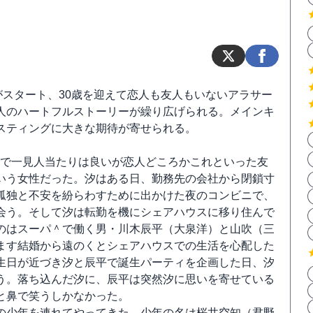
がスタート、30歳を迎えて恋人も友人もいないアラサー
人のハートフルストーリーが繰り広げられる。メインキ
スティングに大きな期待が寄せられる。
顔で一見人当たりは良いが恋人どころかこれといった友
いう女性だった。汐はある日、勤務先の会社から閉鎖寸
孤独と不安を紛らわすために出かけた夜のコンビニで、
会う。そして汐は転勤を機にシェアハウスに移り住んで
のはスーパ＾で働く男・川木辰平（大泉洋）と山吹（三
ます結婚から遠のくとシェアハウスでの生活を心配した
生日が近づき汐と辰平で誕生パーティを企画した日、汐
う。落ち込んだ汐に、辰平は突然汐に思いを寄せている
と鼻で笑うしかなかった。
の少年を連れてやってきた。少年の名は桜井空知（君野