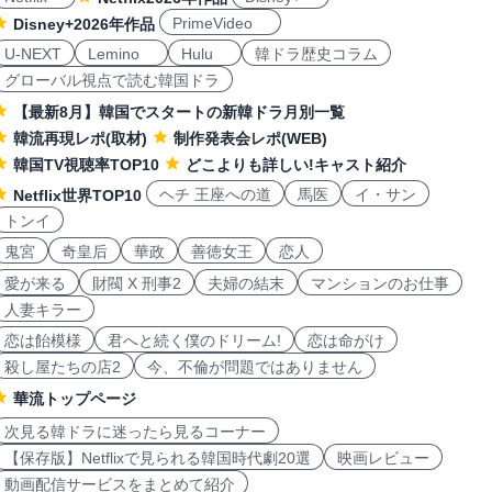
PrimeVideo
Disney+2026年作品
U-NEXT
Lemino
Hulu
韓ドラ歴史コラム
グローバル視点で読む韓国ドラ
【最新8月】韓国でスタートの新韓ドラ月別一覧
韓流再現レポ(取材)
制作発表会レポ(WEB)
韓国TV視聴率TOP10
どこよりも詳しい!キャスト紹介
ヘチ 王座への道
馬医
イ・サン
Netflix世界TOP10
トンイ
鬼宮
奇皇后
華政
善徳女王
恋人
愛が来る
財閥 X 刑事2
夫婦の結末
マンションのお仕事
人妻キラー
恋は飴模様
君へと続く僕のドリーム!
恋は命がけ
殺し屋たちの店2
今、不倫が問題ではありません
華流トップページ
次見る韓ドラに迷ったら見るコーナー
【保存版】Netflixで見られる韓国時代劇20選
映画レビュー
動画配信サービスをまとめて紹介