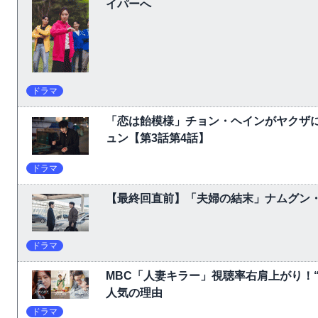
イパーへ
ドラマ
「恋は飴模様」チョン・ヘインがヤクザ
ュン【第3話第4話】
ドラマ
【最終回直前】「夫婦の結末」ナムグン
ドラマ
MBC「人妻キラー」視聴率右肩上がり！
人気の理由
ドラマ