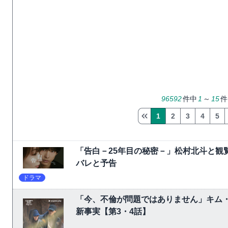
96592
件中
1
～
15
件
1
2
3
4
5
「告白－25年目の秘密－」松村北斗と観
バレと予告
ドラマ
「今、不倫が問題ではありません」キム
新事実【第3・4話】