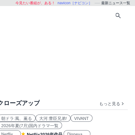
今見たい番組が、ある！
navicon［ナビコン］
最新ニュース一覧
クローズアップ
もっと見る
朝ドラ:風、薫る
大河:豊臣兄弟!
VIVANT
2026年夏(7月)国内ドラマ一覧
Netflix
Disney+
Netflix2026年作品