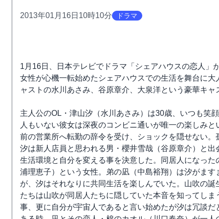
2013年01月16日10時10分
ドラマ
1月16日、日本テレビでドラマ「シェアハウスの恋人」
女性が心機一転始めたシェアハウスでの生活を舞台に大
ャストの水川あさみ、谷原章介、大泉洋という豪華キャ
主人公のOL・津山汐（水川あさみ）は30歳、いつも笑
人もいない彼女は深夜のコンビニ通いが唯一の楽しみと
前の営業所へ転勤の辞令を受け、ショックを隠せない。
汐は新人店員と思われる男・櫻井雪哉（谷原章介）と出
生活環境と自分を変える事を決意した。同居人になった
浦理恵子）という女性。弟の凪（中島裕翔）は汐がます
が、汐はそれなりに共同生活を楽しんでいた。山吹の誕
たちは山吹が同居人たちに隠していた本音を知ってしま
事、更に自分が宇宙人であると言い始めたが汐は冗談だ
ある時、凪とその恋人・棉のカオル（川口春奈）が一人