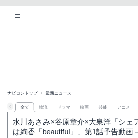
ナビコントップ
最新ニュース
全て
韓流
ドラマ
映画
芸能
アニメ
水川あさみ×谷原章介×大泉洋「シェ
は絢香「beautiful」、第1話予告動