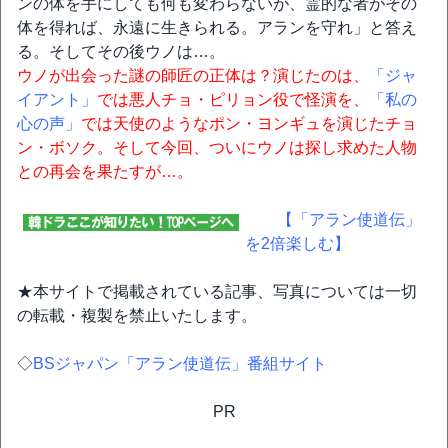
ンの体を手にしても何も変わらないが、霊的な者がその
体を得れば、永遠に生きられる。アランを守れ」と答え
る。そしてその後ウノは…。
ウノが出会った謎の師匠の正体は？演じたのは、
「ジャ
イアント」
では悪人チョ・ピリョン役で怪演を、
「私の
心の声」
では天使のようなポン・ヨンギュを演じたチョ
ン・ボソク。そして今回、ついにウノは探し求めた人物
との再会を果たすが…。
【「アラン使道伝」
を2倍楽しむ】
★本サイトで掲載されている記事、写真については一切
の転載・複製を禁止いたします。
◇
BSジャパン「アラン使道伝」番組サイト
PR