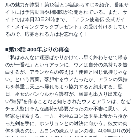
ルの魅力が炸裂！第13話と14話あらすじを紹介、番組サ
イトには予告動画や相関図が公開されている。また、サ
イトでは本日23日24時まで、「アラン使道伝 公式ガイ
ド・メイキングブックプレゼント」の受け付けをしてい
るので、応募される方はお忘れなく！
■第13話 400年ぶりの再会
「私はみんなに迷惑ばかりかけて…早く終わらせて帰る
のが一番ね」というアランに、ウノは自分の気持ちを告
白するが、アランからの答えは「使道と同じ気持じゃな
い」という言葉。落胆するウノだったが、アランの気持
ちを尊重し天上へ帰れるよう協力すると約束する。翌
日、巫女のパンウルから護符が、幽霊も出入り出来な
い“結界”を作ることだと知らされたウノとアランは、なぜ
チェ大監はそんな護符が必要だったのか不審に思い、大
監家を捜索する。一方、死神ムヨンは玉皇上帝から授か
った剣を手に、ホンリョンとの対決に向かう。彼女の肉
体を操るのは、ムヨンの妹ムリョンの魂。400年ぶりの対