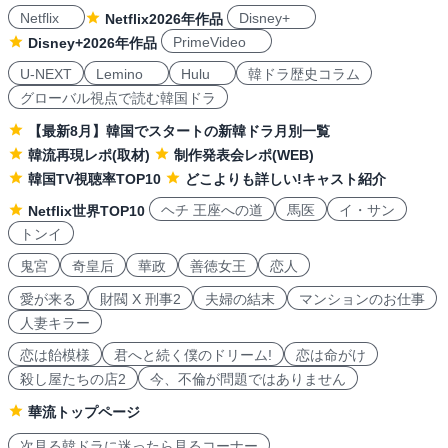
Netflix
Disney+
Netflix2026年作品
PrimeVideo
Disney+2026年作品
U-NEXT
Lemino
Hulu
韓ドラ歴史コラム
グローバル視点で読む韓国ドラ
【最新8月】韓国でスタートの新韓ドラ月別一覧
韓流再現レポ(取材)
制作発表会レポ(WEB)
韓国TV視聴率TOP10
どこよりも詳しい!キャスト紹介
ヘチ 王座への道
馬医
イ・サン
Netflix世界TOP10
トンイ
鬼宮
奇皇后
華政
善徳女王
恋人
愛が来る
財閥 X 刑事2
夫婦の結末
マンションのお仕事
人妻キラー
恋は飴模様
君へと続く僕のドリーム!
恋は命がけ
殺し屋たちの店2
今、不倫が問題ではありません
華流トップページ
次見る韓ドラに迷ったら見るコーナー