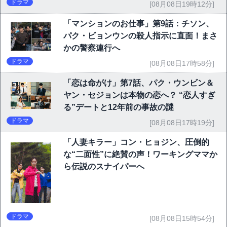
ドラマ
[08月08日19時12分]
「マンションのお仕事」第9話：チソン、
パク・ビョンウンの殺人指示に直面！まさ
かの警察連行へ
ドラマ
[08月08日17時58分]
「恋は命がけ」第7話、パク・ウンビン＆
ヤン・セジョンは本物の恋へ？ “恋人すぎ
る”デートと12年前の事故の謎
ドラマ
[08月08日17時19分]
「人妻キラー」コン・ヒョジン、圧倒的
な“二面性”に絶賛の声！ワーキングママか
ら伝説のスナイパーへ
ドラマ
[08月08日15時54分]