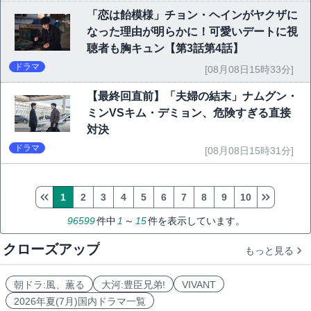
「恋は飴模様」チョン・ヘインがヤクザに
なった理由が明らかに！可愛いデートに視
聴者も胸キュン【第3話第4話】
ドラマ
[08月08日15時33分]
【最終回直前】「夫婦の結末」ナムグン・
ミンVSキム・デミョン、危険すぎる直接
対決
ドラマ
[08月08日15時31分]
1
2
3
4
5
6
7
8
9
10
96599
件中
1
～
15
件を表示しています。
クローズアップ
もっと見る
朝ドラ:風、薫る
大河:豊臣兄弟!
VIVANT
2026年夏(7月)国内ドラマ一覧