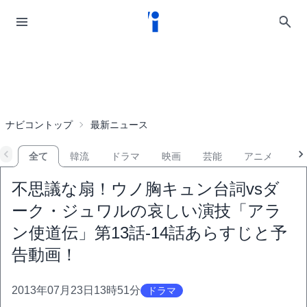
ナビコントップ
最新ニュース
全て
韓流
ドラマ
映画
芸能
アニメ
音
不思議な扇！ウノ胸キュン台詞vsダ
ーク・ジュワルの哀しい演技「アラ
ン使道伝」第13話-14話あらすじと予
告動画！
2013年07月23日13時51分
ドラマ