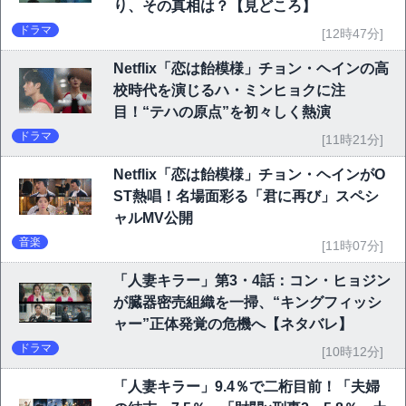
り、その真相は？【見どころ】
ドラマ
[12時47分]
Netflix「恋は飴模様」チョン・ヘインの高
校時代を演じるハ・ミンヒョクに注
目！“テハの原点”を初々しく熱演
ドラマ
[11時21分]
Netflix「恋は飴模様」チョン・ヘインがO
ST熱唱！名場面彩る「君に再び」スペシ
ャルMV公開
音楽
[11時07分]
「人妻キラー」第3・4話：コン・ヒョジン
が臓器密売組織を一掃、“キングフィッシ
ャー”正体発覚の危機へ【ネタバレ】
ドラマ
[10時12分]
「人妻キラー」9.4％で二桁目前！「夫婦