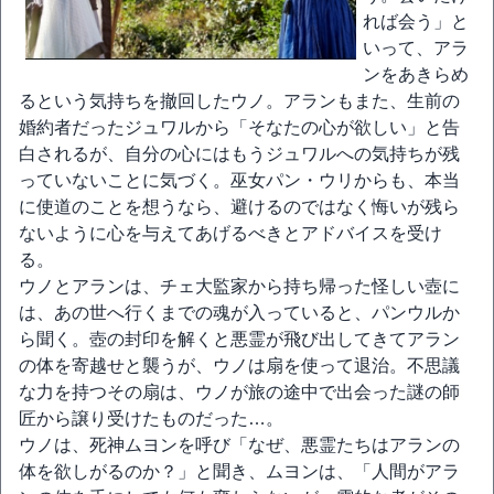
れば会う」と
いって、アラ
ンをあきらめ
るという気持ちを撤回したウノ。アランもまた、生前の
婚約者だったジュワルから「そなたの心が欲しい」と告
白されるが、自分の心にはもうジュワルへの気持ちが残
っていないことに気づく。巫女パン・ウリからも、本当
に使道のことを想うなら、避けるのではなく悔いが残ら
ないように心を与えてあげるべきとアドバイスを受け
る。
ウノとアランは、チェ大監家から持ち帰った怪しい壺に
は、あの世へ行くまでの魂が入っていると、パンウルか
ら聞く。壺の封印を解くと悪霊が飛び出してきてアラン
の体を寄越せと襲うが、ウノは扇を使って退治。不思議
な力を持つその扇は、ウノが旅の途中で出会った謎の師
匠から譲り受けたものだった…。
ウノは、死神ムヨンを呼び「なぜ、悪霊たちはアランの
体を欲しがるのか？」と聞き、ムヨンは、「人間がアラ