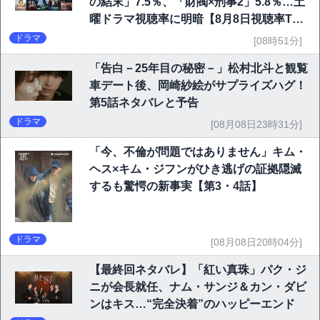
の結末」7.5％、「財閥×刑事2」5.8％…土
曜ドラマ視聴率に明暗【8月8日視聴率TO
P10】
ドラマ
[08時51分]
「告白－25年目の秘密－」松村北斗と観覧
車デート後、岡崎紗絵がサプライズハグ！
第5話ネタバレと予告
ドラマ
[08月08日23時31分]
「今、不倫が問題ではありません」キム・
ヘス×キム・ジフンがひき逃げの証拠隠滅
するも驚愕の新事実【第3・4話】
ドラマ
[08月08日20時04分]
【最終回ネタバレ】「紅い真珠」パク・ジ
ニが会長就任、ナム・サンジ＆カン・ダビ
ンはキス…“完全決着”のハッピーエンド