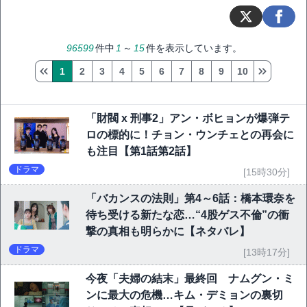
96599
件中
1
～
15
件を表示しています。
1
2
3
4
5
6
7
8
9
10
「財閥 x 刑事2」アン・ボヒョンが爆弾テ
ロの標的に！チョン・ウンチェとの再会に
も注目【第1話第2話】
ドラマ
[15時30分]
「バカンスの法則」第4～6話：橋本環奈を
待ち受ける新たな恋…“4股ゲス不倫”の衝
撃の真相も明らかに【ネタバレ】
ドラマ
[13時17分]
今夜「夫婦の結末」最終回 ナムグン・ミ
ンに最大の危機…キム・デミョンの裏切