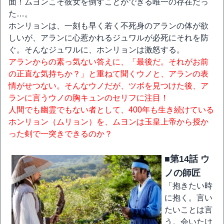
面！ムヨンこそ彼女を倒すことができる唯一の存在だっ
た…。
ホンリョンは、一刻も早く若く不死身のアランの体が欲
しいが、アランに心惹かれるジュワルが必死にそれを防
ぐ。そんなジュワルに、ホンリョンは激怒する。
アランからの素っ気ない答えに、「最後だ。それがお前
の正直な気持ちか？」と重ねて聞くウノと、アランの表
情がせつない。そんなウノだが、ツボを見つけた後、ア
ランに言うウノの胸キュンのセリフに注目！
人間でも幽霊でもない者として、400年も生き続けている
ホンリョン（ムリョン）を、ムヨンは玉皇上帝から授か
った剣で一突きできるのか？
■第14話 ウ
ノの師匠
「抱きたい時
に抱く。言い
たいことは言
う。会いたけ