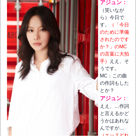
アジュン：
（笑いなが
ら）今日で
す。
（「今日
のために準備
されたのです
か？」のMC
の言葉に大拍
手）
ええ、そ
うです。
MC：この曲
の作詞もした
とか？
アジュン：
ええ、…作詞
と言えるかど
うかはあれな
んですが…
（エッ？どれ