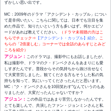
ずかしい思い出です。
MC：2009年のドラマ「アクシデント・カップル」につい
て是非伺いたい。こちらに関しては、日本でも注目を集
めた作品で、知りたいという方も多いはず。何かエピソ
ードがあれば教えてください。
（ドラマ未視聴の方はこ
ちらでチェック⇒
【アクシデント・カップル】紹介
。こ
ちらの「2倍楽しむ」コーナーでは全話のあらすじとみど
ころを紹介）
アジュン：
このドラマは、撮影中にもお話しましたが、
私は撮影中、ドラマのク・ドンベクさんをあまりにも愛
しすぎたんです。普段からその気持ちから抜け出せなく
て大変苦労しました。観てくださる方もそうした私の気
持ちを知って、気にいってくださったんだと思います。
MC：“ク・ドンベクさんを10回笑わす”なんていうのもあ
りましたが、大変だったんじゃないですか？
アジュン：
この作品ではあまり苦労しなかったんです。
とても楽しんで、共演したファン・ジョンミンさんと私