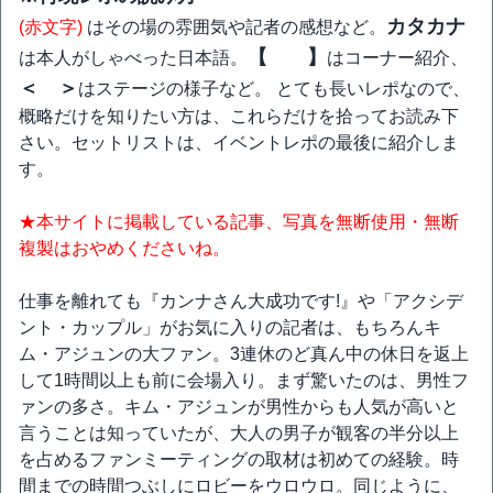
カタカナ
(赤文字)
はその場の雰囲気や記者の感想など。
【 】
は本人がしゃべった日本語。
はコーナー紹介、
＜ ＞
はステージの様子など。 とても長いレポなので、
概略だけを知りたい方は、これらだけを拾ってお読み下
さい。セットリストは、イベントレポの最後に紹介しま
す。
★本サイトに掲載している記事、写真を無断使用・無断
複製はおやめくださいね。
仕事を離れても『カンナさん大成功です!』や「アクシデ
ント・カップル」がお気に入りの記者は、もちろんキ
ム・アジュンの大ファン。3連休のど真ん中の休日を返上
して1時間以上も前に会場入り。まず驚いたのは、男性フ
ァンの多さ。キム・アジュンが男性からも人気が高いと
言うことは知っていたが、大人の男子が観客の半分以上
を占めるファンミーティングの取材は初めての経験。時
間までの時間つぶしにロビーをウロウロ。同じように、