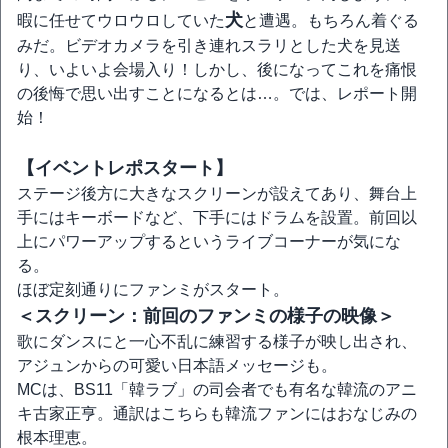
犬
暇に任せてウロウロしていた
と遭遇。もちろん着ぐる
みだ。ビデオカメラを引き連れスラリとした犬を見送
り、いよいよ会場入り！しかし、後になってこれを痛恨
の後悔で思い出すことになるとは…。では、レポート開
始！
【イベントレポスタート】
ステージ後方に大きなスクリーンが設えてあり、舞台上
手にはキーボードなど、下手にはドラムを設置。前回以
上にパワーアップするというライブコーナーが気にな
る。
ほぼ定刻通りにファンミがスタート。
＜スクリーン：前回のファンミの様子の映像＞
歌にダンスにと一心不乱に練習する様子が映し出され、
アジュンからの可愛い日本語メッセージも。
MCは、BS11「韓ラブ」の司会者でも有名な韓流のアニ
キ古家正亨。通訳はこちらも韓流ファンにはおなじみの
根本理恵。