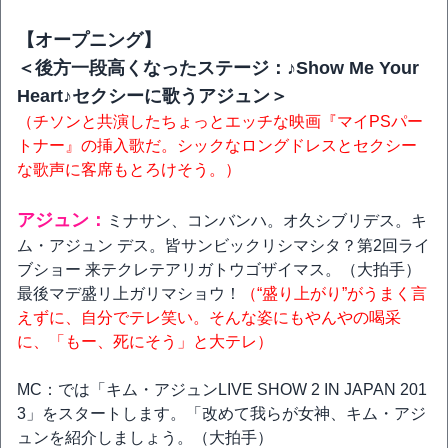
【オープニング】
＜後方一段高くなったステージ：♪Show Me Your
Heart♪セクシーに歌うアジュン＞
（チソンと共演したちょっとエッチな映画『マイPSパー
トナー』の挿入歌だ。シックなロングドレスとセクシー
な歌声に客席もとろけそう。）
アジュン：
ミナサン、コンバンハ。オ久シブリデス。キ
ム・アジュン デス。皆サンビックリシマシタ？第2回ライ
ブショー 来テクレテアリガトウゴザイマス。（大拍手）
最後マデ盛リ上ガリマショウ！
（“盛り上がり”がうまく言
えずに、自分でテレ笑い。そんな姿にもやんやの喝采
に、「もー、死にそう」と大テレ）
MC：では「キム・アジュンLIVE SHOW 2 IN JAPAN 201
3」をスタートします。「改めて我らが女神、キム・アジ
ュンを紹介しましょう。（大拍手）