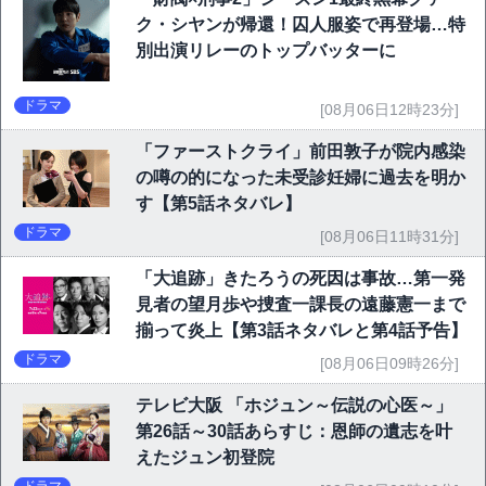
ク・シヤンが帰還！囚人服姿で再登場…特
別出演リレーのトップバッターに
ドラマ
[08月06日12時23分]
「ファーストクライ」前田敦子が院内感染
の噂の的になった未受診妊婦に過去を明か
す【第5話ネタバレ】
ドラマ
[08月06日11時31分]
「大追跡」きたろうの死因は事故…第一発
見者の望月歩や捜査一課長の遠藤憲一まで
揃って炎上【第3話ネタバレと第4話予告】
ドラマ
[08月06日09時26分]
テレビ大阪 「ホジュン～伝説の心医～」
第26話～30話あらすじ：恩師の遺志を叶
えたジュン初登院