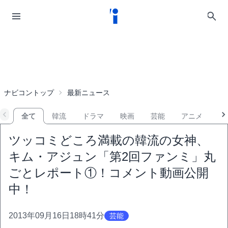
ナビコントップ
最新ニュース
全て
韓流
ドラマ
映画
芸能
アニメ
音
ツッコミどころ満載の韓流の女神、
キム・アジュン「第2回ファンミ」丸
ごとレポート①！コメント動画公開
中！
2013年09月16日18時41分
芸能