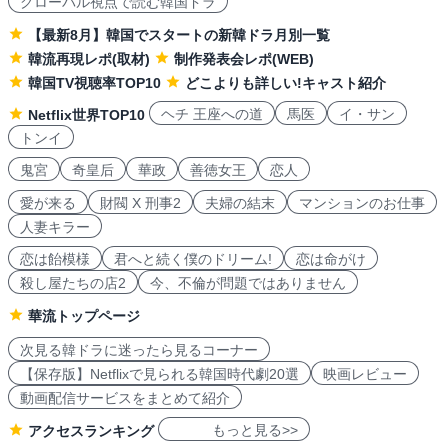
グローバル視点で読む韓国ドラ
【最新8月】韓国でスタートの新韓ドラ月別一覧
韓流再現レポ(取材)
制作発表会レポ(WEB)
韓国TV視聴率TOP10
どこよりも詳しい!キャスト紹介
ヘチ 王座への道
馬医
イ・サン
Netflix世界TOP10
トンイ
鬼宮
奇皇后
華政
善徳女王
恋人
愛が来る
財閥 X 刑事2
夫婦の結末
マンションのお仕事
人妻キラー
恋は飴模様
君へと続く僕のドリーム!
恋は命がけ
殺し屋たちの店2
今、不倫が問題ではありません
華流トップページ
次見る韓ドラに迷ったら見るコーナー
【保存版】Netflixで見られる韓国時代劇20選
映画レビュー
動画配信サービスをまとめて紹介
もっと見る>>
アクセスランキング