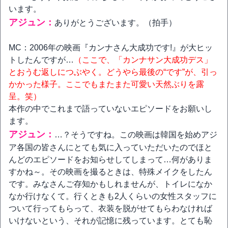
います。
アジュン：
ありがとうございます。（拍手）
MC：2006年の映画『カンナさん大成功です!』が大ヒッ
トしたんですが…
（ここで、「カンナサン大成功デス」
とおうむ返しにつぶやく。どうやら最後の“です”が、引っ
かかった様子。ここでもまたまた可愛い天然ぶりを露
呈。笑）
本作の中でこれまで語っていないエピソードをお願いし
ます。
アジュン：
…？そうですね。この映画は韓国を始めアジ
ア各国の皆さんにとても気に入っていただいたのでほと
んどのエピソードをお知らせしてしまって…何がありま
すかね～。その映画を撮るときは、特殊メイクをしたん
です。みなさんご存知かもしれませんが、トイレになか
なか行けなくて。行くときも2人くらいの女性スタッフに
ついて行ってもらって、衣装を脱がせてもらわなければ
いけないという、それが記憶に残っています。とても恥