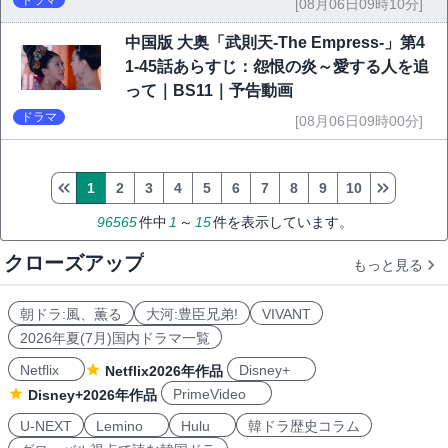
ドラマ
[08月06日09時10分]
中国版 大奥「武則天-The Empress-」第4
1-45話あらすじ：怨恨の炎～愛する人を追
って｜BS11｜予告動画
ドラマ
[08月06日09時00分]
1
2
3
4
5
6
7
8
9
10
96565
件中
1
～
15
件を表示しています。
クローズアップ
もっと見る
朝ドラ:風、薫る
大河:豊臣兄弟!
VIVANT
2026年夏(7月)国内ドラマ一覧
Netflix
Disney+
Netflix2026年作品
PrimeVideo
Disney+2026年作品
U-NEXT
Lemino
Hulu
韓ドラ歴史コラム