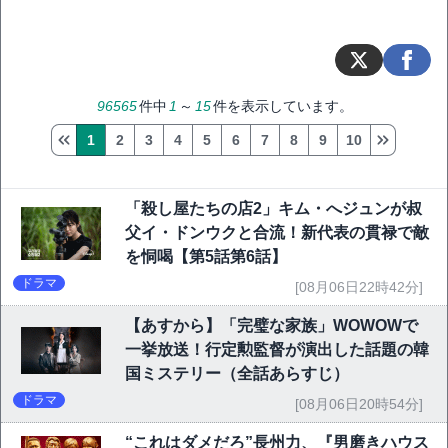
96565
件中
1
～
15
件を表示しています。
1
2
3
4
5
6
7
8
9
10
「殺し屋たちの店2」キム・へジュンが叔
父イ・ドンウクと合流！新代表の貫禄で敵
を恫喝【第5話第6話】
ドラマ
[08月06日22時42分]
【あすから】「完璧な家族」WOWOWで
一挙放送！行定勲監督が演出した話題の韓
国ミステリー（全話あらすじ）
ドラマ
[08月06日20時54分]
“これはダメだろ”長州力、『男磨きハウス