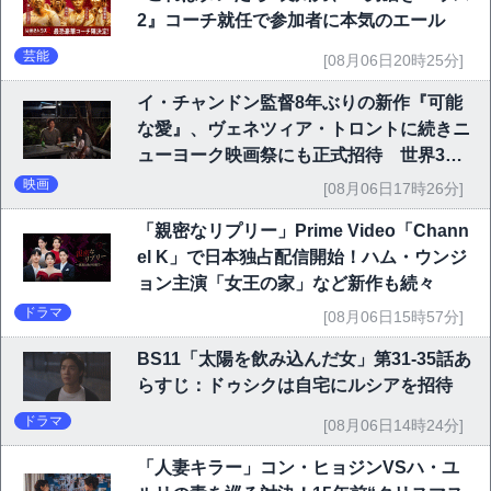
2』コーチ就任で参加者に本気のエール
芸能
[08月06日20時25分]
イ・チャンドン監督8年ぶりの新作『可能
な愛』、ヴェネツィア・トロントに続きニ
ューヨーク映画祭にも正式招待 世界3大
映画祭で快挙｜Netflix映画
映画
[08月06日17時26分]
「親密なリプリー」Prime Video「Chann
el K」で日本独占配信開始！ハム・ウンジ
ョン主演「女王の家」など新作も続々
ドラマ
[08月06日15時57分]
BS11「太陽を飲み込んだ女」第31-35話あ
らすじ：ドゥシクは自宅にルシアを招待
ドラマ
[08月06日14時24分]
「人妻キラー」コン・ヒョジンVSハ・ユ