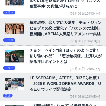
ルリの毒を巡る対決！15年前“クリスマス
狙撃事件”の真相が明らかに
ドラマ
[08月06日13時34分]
橋本環奈、恋リアに大爆笑！チェ・ジョン
ヒョプとの恋に変化？「バカンスの法則」
新展開にABEMA人気恋リアメンバー集結
ドラマ
[08月06日13時18分]
チョン・ヘイン“飴（ヨッ）のように甘く
粘り強い作品” 「恋は飴模様」主演3人が
語る注目ポイントとは
ドラマ
[08月06日12時57分]
LE SSERAFIM、ATEEZ、RIIZEら出演！
「2026 K-WORLD DREAM AWARDS」U
-NEXTでライブ配信決定
音楽
[08月06日12時45分]
「財閥×刑事2」シーズン1最終黒幕クァ