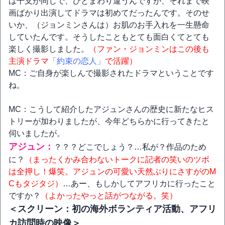
は干支が同じで、ひとまわり違うんですが、それまで映
画ばかり出演してドラマは初めてだったんです。そのせ
いか、（ジョンミンさんは）お肌のお手入れを一生懸命
していたんです。そうしたこともとても面白くてとても
楽しく撮影しました。
（ファン・ジョンミンはこの後も
主演ドラマ
「約束の恋人」
で活躍）
MC：ご自身が楽しんで撮影されたドラマということです
ね。
MC：こうして紹介したアジュンさんの歴史に新たなヒス
トリーが加わりましたが、今年どちらかに行ってきたと
伺いましたが。
アジュン：
？？？どこでしょう？…私が？作品のため
に？
（まったくかみ合わないトークに記者の笑いのツボ
は全押し！爆笑。アジュンの可愛い天然ぶりにさすがのM
Cもタジタジ）
…あー、もしかしてアフリカに行ったこと
ですか？
（よかったやっと話がつながる。笑）
＜スクリーン：初の海外ボランティア活動、アフリ
カ訪問時の映像＞