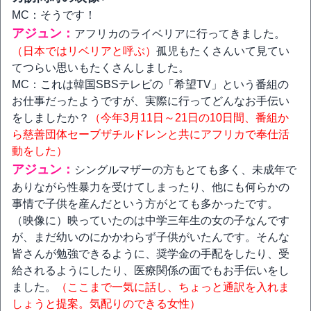
MC：そうです！
アジュン：
アフリカのライベリアに行ってきました。
（日本ではリベリアと呼ぶ）
孤児もたくさんいて見てい
てつらい思いもたくさんしました。
MC：これは韓国SBSテレビの「希望TV」という番組の
お仕事だったようですが、実際に行ってどんなお手伝い
をしましたか？
（今年3月11日～21日の10日間、番組か
ら慈善団体セーブザチルドレンと共にアフリカで奉仕活
動をした）
アジュン：
シングルマザーの方もとても多く、未成年で
ありながら性暴力を受けてしまったり、他にも何らかの
事情で子供を産んだという方がとても多かったです。
（映像に）映っていたのは中学三年生の女の子なんです
が、まだ幼いのにかかわらず子供がいたんです。そんな
皆さんが勉強できるように、奨学金の手配をしたり、受
給されるようにしたり、医療関係の面でもお手伝いをし
ました。
（ここまで一気に話し、ちょっと通訳を入れま
しょうと提案。気配りのできる女性）