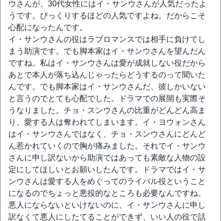
ウさんが、30代女性にはイ・サンウさんが人気だったよ
うです。びっくりするほどの人気ですよね。だからこそ
心配になったんです。
イ・サンウさんの役はラブロマンスでは相手に負けてし
まう助演です。でも脚本家はイ・サンウさんを望んだん
ですね。私はイ・サンウさんは愛が成就しない役だから
あとで本人が落ち込んじゃったらどうするのって聞いた
んです。でも脚本家はイ・サンウさんだ、彼しかいない
と言うのでとても心配でした。ドラマでの展開も実際そ
うなりました。チョ・スンウさんの比重がどんどん高ま
り、愛する人は奪われてしまいます。イ・ヨウォンさん
はイ・サンウさんではなく、チョ・スンウさんにどんど
ん惹かれていくので胸が痛みました。それでイ・サンウ
さんに申し訳ないから助演ではあっても素敵な人物の設
定にしてほしいとお願いしたんです。ドラマではイ・サ
ンウさんは愛する人をめぐってのライバル役ということ
になるのでちょっと悪役的なところも必要なんですね。
悪人にならないといけないのに、イ・サンウさんに申し
訳なくて悪人にしたてることができず、いい人の役で話