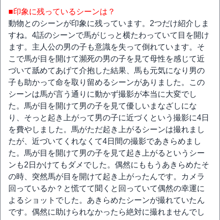
■印象に残っているシーンは？
動物とのシーンが印象に残っています。2つだけ紹介しま
すね。4話のシーンで馬がじっと横たわっていて目を開け
ます。主人公の男の子も意識を失って倒れています。そ
こで馬が目を開けて瀕死の男の子を見て母性を感じて近
づいて舐めてあげて介抱した結果、馬も元気になり男の
子も助かって命を取り留めるシーンがありました。この
シーンは馬が言う通りに動かず撮影が本当に大変でし
た。馬が目を開けて男の子を見て優しいまなざしにな
り、そっと起き上がって男の子に近づくという撮影に4日
を費やしました。馬がただ起き上がるシーンは撮れまし
たが、近づいてくれなくて4日間の撮影であきらめまし
た。馬が目を開けて男の子を見て起き上がるというシー
ンも2日かけてもダメでした。偶然にももうあきらめたそ
の時、突然馬が目を開けて起き上がったんです。カメラ
回っているか？と慌てて聞くと回っていて偶然の幸運に
よるショットでした。あきらめたシーンが撮れていたん
です。偶然に助けられなかったら絶対に撮れませんでし