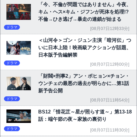
「今、不倫が問題ではありません」今夜、
キム・ヘス×キム・ジフンが死体を処理!?
不倫→ひき逃げ→暴走の連鎖が始まる
ドラマ
[08月07日12時33分]
＜山河令＞ゴン・ジュン主演「暗河伝」つ
いに日本上陸！映画級アクションが話題、
日本版予告編解禁
ドラマ
[08月07日12時00分]
「財閥×刑事2」アン・ボヒョン×チョン・
ウンチェの最悪の過去が明らかに…第1話
新予告公開
ドラマ
[08月07日11時54分]
BS12「惜花芷～星が照らす道～」第13-18
話：端午節の夜～家族の裏切り
ドラマ
[08月07日11時30分]