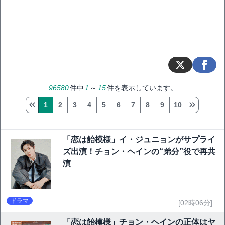
96580
件中
1
～
15
件を表示しています。
1
2
3
4
5
6
7
8
9
10
「恋は飴模様」イ・ジュニョンがサプライ
ズ出演！チョン・ヘインの“弟分”役で再共
演
ドラマ
[02時06分]
「恋は飴模様」チョン・ヘインの正体はヤ