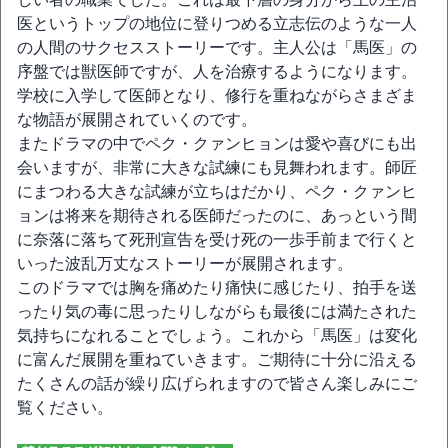
医というトップの地位に登りつめる立志伝のような一人
の人間のサクセスストーリーです。主人公は「馬医」の
序盤では獣医師ですが、人を治療するようになります。
学校に入学して医師となり、修行を重ねながらさまざま
な物語が展開されていくのです。
またドラマの中でペク・クァンヒョンは愛や喜びにも出
会いますが、非常に大きな試練にも見舞われます。師匠
にまつわる大きな試練が立ちはだかり、ペク・クァンヒ
ョンは将来を期待される医師だったのに、あっという間
に奈落に落ちて死刑宣告を受け死の一歩手前まで行くと
いった波乱万丈なストーリーが展開されます。
このドラマでは胸を痛めたり痛快に感じたり、拍手を送
ったり気の毒に思ったりしながらも最後には満たされた
気持ちになれることでしょう。これから「馬医」は変化
に富んだ展開を重ねていきます。ご期待に十分に沿える
たくさんの話が繰り広げられますので皆さん楽しみにご
覧ください。