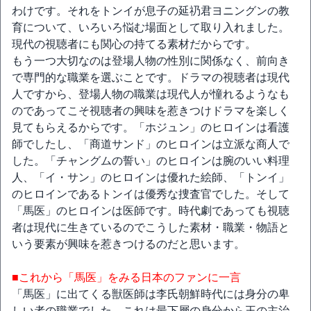
わけです。それをトンイが息子の延礽君ヨニングンの教
育について、いろいろ悩む場面として取り入れました。
現代の視聴者にも関心の持てる素材だからです。
もう一つ大切なのは登場人物の性別に関係なく、前向き
で専門的な職業を選ぶことです。ドラマの視聴者は現代
人ですから、登場人物の職業は現代人が憧れるようなも
のであってこそ視聴者の興味を惹きつけドラマを楽しく
見てもらえるからです。「ホジュン」のヒロインは看護
師でしたし、「商道サンド」のヒロインは立派な商人で
した。「チャングムの誓い」のヒロインは腕のいい料理
人、「イ・サン」のヒロインは優れた絵師、「トンイ」
のヒロインであるトンイは優秀な捜査官でした。そして
「馬医」のヒロインは医師です。時代劇であっても視聴
者は現代に生きているのでこうした素材・職業・物語と
いう要素が興味を惹きつけるのだと思います。
■これから「馬医」をみる日本のファンに一言
「馬医」に出てくる獣医師は李氏朝鮮時代には身分の卑
しい者の職業でした。これは最下層の身分から王の主治