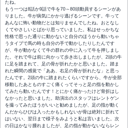
たね。
もう一つは8話か9話で牛を70～80頭動員するシーンがあ
りました。牛が病気にかかり逃げるシーンです。牛って
あんなに怖い動物だとは知りませんでしたね。おとなし
くてやさしいとばかり思っていました。私はせっかちな
性格で思った通りに動かないと自分のほうから動いちゃ
うタイプで馬の時も自分の手で動かしたりしたんです
が、牛が動かなくて牛の群れの中に入って牛を押しまし
た。それで牛は前に向かって歩き出しましたが、2頭の牛
に足を踏まれて、足の骨が折れたかと思いました。踏ま
れた瞬間の感覚で「ああ、右足の骨が折れたな」と思っ
たんです。2頭の牛に踏まれたくらいですから、牛が全部
移動したあとものすごく痛くってそっと足の指を動かし
てみたら動いたんです！とにかく痛かったけど骨折はし
なかったと思いました。助演出のスタッフはレントゲン
を撮ってみたほうがいいと勧めましたが、足の指が動く
んだからひびは入ったかもしれないが骨は絶対に折れて
はいない、翌日まで様子をみようと私は言いました。次
の日はかなり腫れましたが、足の指が動かないならレン