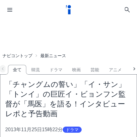
ナビコントップ
最新ニュース
全て
韓流
ドラマ
映画
芸能
アニメ
音
「チャングムの誓い」「イ・サン」
「トンイ」の巨匠イ・ビョンフン監
督が「馬医」を語る！インタビュー
レポと予告動画
2013年11月25日15時22分
ドラマ