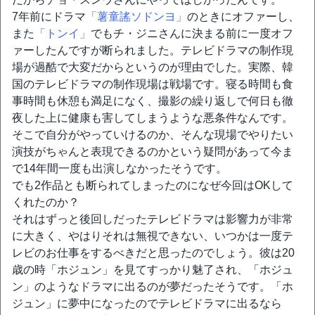
7年前にドラマ
「薯童謠ソドンヨ」
のときにオファーし、
また
「トンイ」
でもチ・ジニさんに決まる前に一度オフ
ァーしたんですが断られました。テレビドラマの制作現
場が過酷で大変だからというのが理由でした。実際、韓
国のテレビドラマの制作現場は戦場です。寝る時間も食
事時間も休憩も満足になく、撮影の繰り返しで何日も徹
夜した上に健康も害してしまうような悪条件なんです。
そこで自分がやっていけるのか、そんな現場でやりたい
演技がちゃんと表現できるのかという疑問があって今ま
で14年間一度も出演しなかったそうです。
でも2作品とも断られてしまったのになぜ今回はOKして
くれたのか？
それはずっと後回しだったテレビドラマは影響力が非常
に大きく、やはりそれは無視できない、いつかは一度テ
レビのお仕事をするべきだと思ったのでしょう。彼は20
歳の時「ホジュン」を見てすっかり魅了され、「ホジュ
ン」のようなドラマに出るのが夢だったそうです。「ホ
ジュン」に夢中になったのでテレビドラマに出るなら