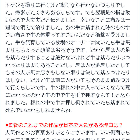
トゲンを撮りに行くけど動くなら行かないつもりでし
た。撮影がたくさんあるからです。でも翌朝足の指は動
いたので大丈夫だと伝えました。幸いなことに痛みは一
週間で消えて治りました。あの牛に踏まれた時のものす
ごい痛さで牛の体重ってすごいんだなと衝撃を受けまし
た。牛を飼育している牧場のオーナーに聞いたら牛は馬
よりもちょっと頭脳は劣るそうです。だから馬は人の足
を踏んだりすることは絶対ないけれど牛は踏んだりぶつ
かったりはよくあることだし、馬は人が落馬したとして
もその人が馬に悪さをしない限りは決して踏みつけたり
はしない。だけど牛は前に人がいてもそのまま踏みつけ
て行くらしいです。牛の群れの中に入っていくなんて死
にたかったのか？牛の中で牛を手で押すなんて！と怒ら
れました。群れの中で牛に押し倒されていたら踏まれて
死んでいたかもしれませんね。
■監督のこれまでの作品が日本で人気がある理由は？
人気作とのお言葉ありがとうございます。いい側面から
ドラマを見てくださったおかげだと思います。私がドラ