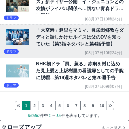
ズ」新ティザー公開 イ・ジュニョンとの
友情がライバル関係へ…切ない青春ドラマ
に期待
ドラマ
[08月07日10時24分]
「大空港」趣里をマミィ、眞栄田郷敦をダ
ディと話しかけたルイスは父のDVを知っ
ていた【第3話ネタバレと第4話予告】
ドラマ
[08月07日10時24分]
NHK朝ドラ「風、薫る」赤痢を封じ込め
た見上愛と上坂樹里の看護婦としての手腕
に脱帽…第19週ネタバレと第20週予告
ドラマ
[08月07日09時07分]
1
2
3
4
5
6
7
8
9
10
96580
件中
1
～
15
件を表示しています。
クローズアップ
もっと見る