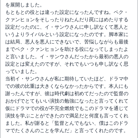
を展開しました。
もともとの役とは違った設定になったんですね。ペク・
クァンヒョンをそしったりねたんだり罠にはめたりする
設定だったのに、イ・サンウさんに申し訳なくて悪人と
いうよりライバルという設定になったのです。脚本家に
は結局、悪人を悪人にできないで、苦悩しながらも最後
までペク・クァンヒョンを助ける役になってしまったよ
と言いました。イ・サンウさんだったから最初の悪人の
設定とは変えたのですが、それでもいつも申し訳なく思
っていました。
当初イ・サンウさんが私に期待していたほど、ドラマ中
での彼の比重は大きくならなかったからです。本人にも
謝ったんですが、彼は時代劇は初めてだったので監督の
おかげでとてもいい演技の勉強になったと言ってくれて
仮にドラマでの役が不完全燃焼でもこのドラマを通じて
演技を学ぶことができたので満足だと何度も言ってくれ
ました。私が謝ると「監督とんでもない、僕はこのドラ
マでたくさんのことを学んだ」と言ってくれたのです。