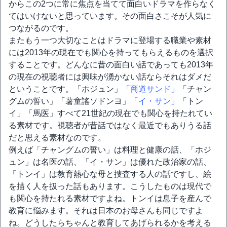
からこの2つに常に焦点を当てて面白いドラマを作らなく
てはいけないと思っています。その面白さこそが人気に
つながるのです。
またもう一つ大切なことはドラマに登場する職業や素材
には2013年の現在でも関心を持ってもらえるものを選択
することです。どんなに昔の面白い話であっても2013年
の現在の視聴者には興味が湧かない話ならそれはダメだ
ということです。「ホジュン」
「商道サンド」
「チャン
グムの誓い」「薯童謠ソドンヨ」
「イ・サン」
「トン
イ」「馬医」すべて21世紀の現在でも関心を持たれてい
る素材です。視聴者が昔話ではなく最近でもありうる話
だと思える素材なのです。
例えば「チャングムの誓い」は料理と健康の話、「ホジ
ュン」は名医の話、「イ・サン」は優れた政治家の話、
「トンイ」は教育熱心な母と捜査する人の話ですし、絵
を描く人を扱った話もあります。こうしたものは現代で
も関心を持たれる素材ですよね。トンイは息子を産んで
教育に悩みます。それは日本のお母さんも同じですよ
ね。どうしたらちゃんと教育してあげられるかを考える