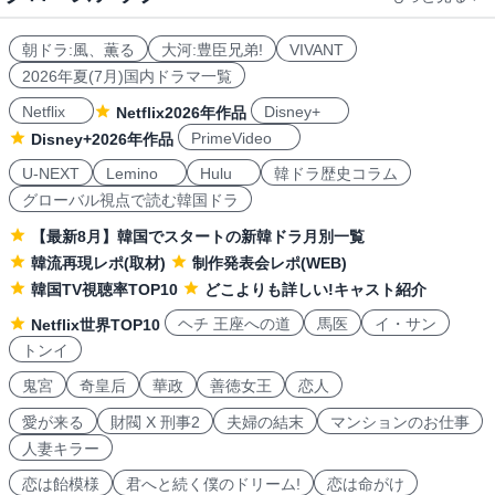
朝ドラ:風、薫る
大河:豊臣兄弟!
VIVANT
2026年夏(7月)国内ドラマ一覧
Netflix
Disney+
Netflix2026年作品
PrimeVideo
Disney+2026年作品
U-NEXT
Lemino
Hulu
韓ドラ歴史コラム
グローバル視点で読む韓国ドラ
【最新8月】韓国でスタートの新韓ドラ月別一覧
韓流再現レポ(取材)
制作発表会レポ(WEB)
韓国TV視聴率TOP10
どこよりも詳しい!キャスト紹介
ヘチ 王座への道
馬医
イ・サン
Netflix世界TOP10
トンイ
鬼宮
奇皇后
華政
善徳女王
恋人
愛が来る
財閥 X 刑事2
夫婦の結末
マンションのお仕事
人妻キラー
恋は飴模様
君へと続く僕のドリーム!
恋は命がけ