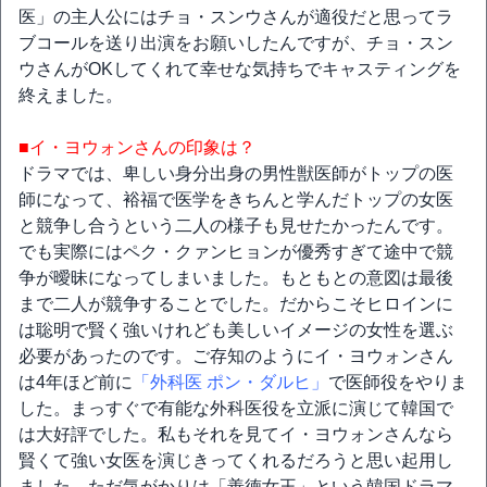
医」の主人公にはチョ・スンウさんが適役だと思ってラ
ブコールを送り出演をお願いしたんですが、チョ・スン
ウさんがOKしてくれて幸せな気持ちでキャスティングを
終えました。
■イ・ヨウォンさんの印象は？
ドラマでは、卑しい身分出身の男性獣医師がトップの医
師になって、裕福で医学をきちんと学んだトップの女医
と競争し合うという二人の様子も見せたかったんです。
でも実際にはペク・クァンヒョンが優秀すぎて途中で競
争が曖昧になってしまいました。もともとの意図は最後
まで二人が競争することでした。だからこそヒロインに
は聡明で賢く強いけれども美しいイメージの女性を選ぶ
必要があったのです。ご存知のようにイ・ヨウォンさん
は4年ほど前に
「外科医 ポン・ダルヒ」
で医師役をやりま
した。まっすぐで有能な外科医役を立派に演じて韓国で
は大好評でした。私もそれを見てイ・ヨウォンさんなら
賢くて強い女医を演じきってくれるだろうと思い起用し
ました。ただ気がかりは「善徳女王」という韓国ドラマ