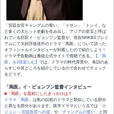
「宮廷女官チャングムの誓い」「イサン」「トンイ」な
ど多くの大ヒット史劇を生み出し、アジアの至宝と呼ば
れている巨匠イ・ビョンフン監督が、現在NHKBSプレミ
アムにて大好評放送中のドラマ「馬医」について語った
オフィシャルインタビューが到着したので紹介しよう！
ドラマ予告動画は番組公式サイトで視聴できる。
【「馬
医」を2倍楽しむ】
では、ドラマの時代背景や、各話のあ
らすじや見どころを紹介しているので合わせてチェック
をどうぞ。
「馬医」イ・ビョンフン監督インタビュー
■「馬医」を題材にしたきっかけは？
ドラマ「馬医」
は私の以前のドラマと類似している部分
と異なる部分があります。医学ドラマという点では
「ホ
ジュン ～宮廷医官への道」
や
「チャングムの誓い」
と同