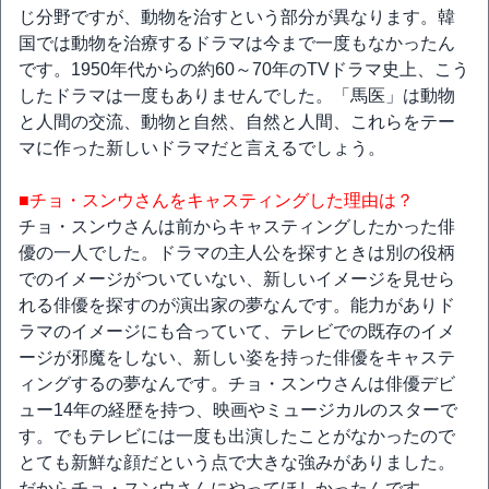
じ分野ですが、動物を治すという部分が異なります。韓
国では動物を治療するドラマは今まで一度もなかったん
です。1950年代からの約60～70年のTVドラマ史上、こう
したドラマは一度もありませんでした。「馬医」は動物
と人間の交流、動物と自然、自然と人間、これらをテー
マに作った新しいドラマだと言えるでしょう。
■チョ・スンウさんをキャスティングした理由は？
チョ・スンウさんは前からキャスティングしたかった俳
優の一人でした。ドラマの主人公を探すときは別の役柄
でのイメージがついていない、新しいイメージを見せら
れる俳優を探すのが演出家の夢なんです。能力がありド
ラマのイメージにも合っていて、テレビでの既存のイメ
ージが邪魔をしない、新しい姿を持った俳優をキャステ
ィングするの夢なんです。チョ・スンウさんは俳優デビ
ュー14年の経歴を持つ、映画やミュージカルのスターで
す。でもテレビには一度も出演したことがなかったので
とても新鮮な顔だという点で大きな強みがありました。
だからチョ・スンウさんにやってほしかったんです。