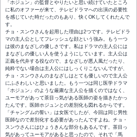
「ホジュン」の監督とやりたいと思い続けていたところ
に私のオファーが来て、テレビドラマへの出演の必要性
を感じていた時だったのもあり、快くOKしてくれたんで
す。
チョ・スンウさんを起用した理由は2つです。テレビドラ
マの主人公としてフレッシュな顔という強み。もう一つ
は彼のまなざしの優しさです。私はドラマの主人公には
まなざしの優しい人を使うようにしています。主人公は
正義を代弁する役なので、まなざしが悪人風だったり、
純粋でない場合は主人公にはしっくりこないんですが、
チョ・スンウさんのまなざしはとても優しいので主人公
にふさわしいと思いました。もう一つは同じ医学ドラマ
「ホジュン」のような厳粛な主人公を描くのではなく、
ユーモアがあって茶目っ気がある医師の姿を描きたかっ
たんです。医師ホジュンとの差別化も図れるからです。
「チャングムの誓い」は女医でしたが、今回は同じ男性
医師なので差別化する必要があったんですよね。チョ・
スンウさんにはひょうきんな部分もあるんです。茶目っ
気があってユーモアがあると思ったので、それで「馬