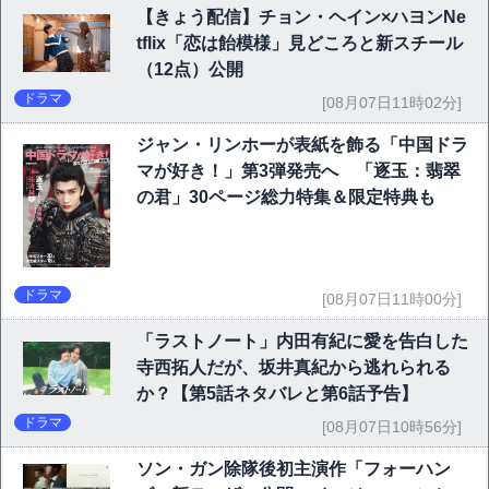
【きょう配信】チョン・ヘイン×ハヨンNe
tflix「恋は飴模様」見どころと新スチール
（12点）公開
ドラマ
[08月07日11時02分]
ジャン・リンホーが表紙を飾る「中国ドラ
マが好き！」第3弾発売へ 「逐玉：翡翠
の君」30ページ総力特集＆限定特典も
ドラマ
[08月07日11時00分]
「ラストノート」内田有紀に愛を告白した
寺西拓人だが、坂井真紀から逃れられる
か？【第5話ネタバレと第6話予告】
ドラマ
[08月07日10時56分]
ソン・ガン除隊後初主演作「フォーハン