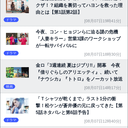
クザ！？組織を裏切ってハヨンを救った理
由とは【第1話第2話】
ドラマ
[08月07日19時41分]
今夜、コン・ヒョジンらに迫る謎の危機
「人妻キラー」営業3課のワークショップ
が一転サバイバルに
ドラマ
[08月07日18時30分]
金ロ「3週連続 夏はジブリ!!」開幕 今夜
『借りぐらしのアリエッティ』、続いて
『ナウシカ』『トトロ』をノーカット放送
映画
[08月07日14時17分]
「Ｔシャツが乾くまで」ラスト1分の衝
撃！松ケンが蒼井優の元に戻ってきた【第
5話ネタバレと第6話予告】
ドラマ
[08月07日12時40分]